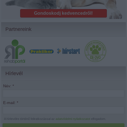
Gondoskodj kedvencedről!
Partnereink
Hírlevél
Név:
*
E-mail:
*
A hírlevélre történő feliratkozással az
adatvédelmi nyilatkozatot
elfogadom.