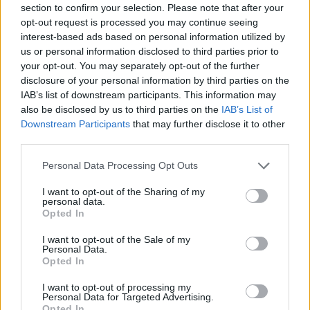
section to confirm your selection. Please note that after your
opt-out request is processed you may continue seeing
interest-based ads based on personal information utilized by
Minősítés
us or personal information disclosed to third parties prior to
your opt-out. You may separately opt-out of the further
Hogyan lehet minősített
disclosure of your personal information by third parties on the
kutyabarát helyed?
IAB’s list of downstream participants. This information may
also be disclosed by us to third parties on the
IAB’s List of
Downstream Participants
that may further disclose it to other
third parties.
Personal Data Processing Opt Outs
I want to opt-out of the Sharing of my
personal data.
Opted In
I want to opt-out of the Sale of my
Personal Data.
Tudj meg többet
Opted In
tanúsító védjegyünkről!
Megismerem
I want to opt-out of processing my
Personal Data for Targeted Advertising.
Opted In