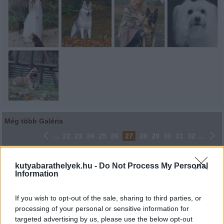
Még több Galéria
...
22
23
24
25
26
27
28
29
30
31
32
...
Lájkoláshoz és a kép megosztásához kattints a képre.
kutyabarathelyek.hu -
Do Not Process My Personal
Information
Ne felejtsd el lájkolni Facebook oldalunkat is! Köszönjük!
If you wish to opt-out of the sale, sharing to third parties, or
processing of your personal or sensitive information for
targeted advertising by us, please use the below opt-out