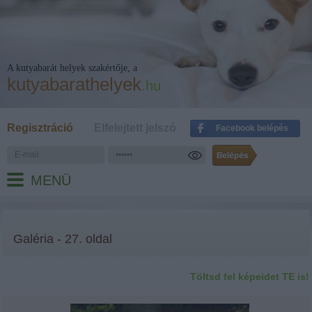
A kutyabarát helyek szakértője, a
kutyabarathelyek
.hu
Regisztráció
Elfelejtett jelszó
Facebook belépés
MENÜ
Galéria - 27. oldal
Töltsd fel képeidet TE is!