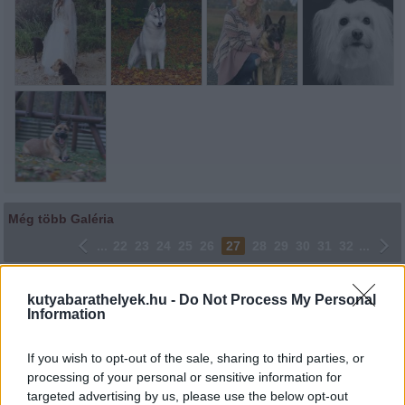
Még több Galéria
...
22
23
24
25
26
27
28
29
30
31
32
...
Lájkoláshoz és a kép megosztásához kattints a képre.
kutyabarathelyek.hu -
Do Not Process My Personal
Information
Ne felejtsd el lájkolni Facebook oldalunkat is! Köszönjük!
If you wish to opt-out of the sale, sharing to third parties, or
processing of your personal or sensitive information for
targeted advertising by us, please use the below opt-out