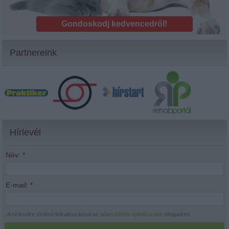
Gondoskodj kedvencedről!
Partnereink
Hírlevél
Név:
*
E-mail:
*
A hírlevélre történő feliratkozással az
adatvédelmi nyilatkozatot
elfogadom.