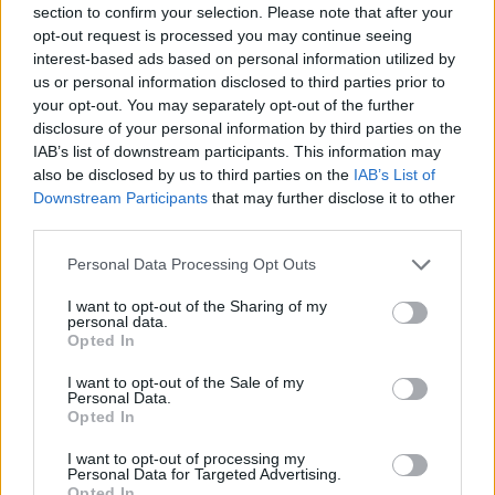
section to confirm your selection. Please note that after your
opt-out request is processed you may continue seeing
interest-based ads based on personal information utilized by
Minősítés
us or personal information disclosed to third parties prior to
your opt-out. You may separately opt-out of the further
Hogyan lehet minősített
disclosure of your personal information by third parties on the
kutyabarát helyed?
IAB’s list of downstream participants. This information may
also be disclosed by us to third parties on the
IAB’s List of
Downstream Participants
that may further disclose it to other
third parties.
Personal Data Processing Opt Outs
I want to opt-out of the Sharing of my
personal data.
Opted In
I want to opt-out of the Sale of my
Personal Data.
Tudj meg többet
Opted In
tanúsító védjegyünkről!
Megismerem
I want to opt-out of processing my
Personal Data for Targeted Advertising.
Opted In