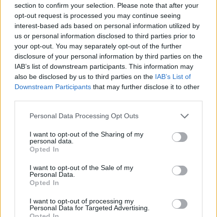
section to confirm your selection. Please note that after your
opt-out request is processed you may continue seeing
interest-based ads based on personal information utilized by
Minősítés
us or personal information disclosed to third parties prior to
your opt-out. You may separately opt-out of the further
Hogyan lehet minősített
disclosure of your personal information by third parties on the
kutyabarát helyed?
IAB’s list of downstream participants. This information may
also be disclosed by us to third parties on the
IAB’s List of
Downstream Participants
that may further disclose it to other
third parties.
Personal Data Processing Opt Outs
I want to opt-out of the Sharing of my
personal data.
Opted In
I want to opt-out of the Sale of my
Personal Data.
Tudj meg többet
Opted In
tanúsító védjegyünkről!
Megismerem
I want to opt-out of processing my
Personal Data for Targeted Advertising.
Opted In