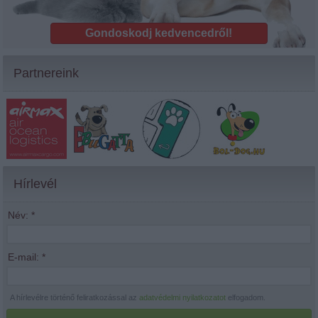
Gondoskodj kedvencedről!
Partnereink
Hírlevél
Név:
*
E-mail:
*
A hírlevélre történő feliratkozással az
adatvédelmi nyilatkozatot
elfogadom.