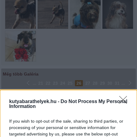
Még több Galéria
...
21
22
23
24
25
26
27
28
29
30
31
...
Lájkoláshoz és a kép megosztásához kattints a képre.
kutyabarathelyek.hu -
Do Not Process My Personal
Information
Ne felejtsd el lájkolni Facebook oldalunkat is! Köszönjük!
If you wish to opt-out of the sale, sharing to third parties, or
processing of your personal or sensitive information for
targeted advertising by us, please use the below opt-out