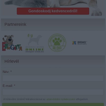
Gondoskodj kedvencedről!
Partnereink
Hírlevél
Név:
*
E-mail:
*
A hírlevélre történő feliratkozással az
adatvédelmi nyilatkozatot
elfogadom.