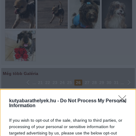
Még több Galéria
...
21
22
23
24
25
26
27
28
29
30
31
...
Lájkoláshoz és a kép megosztásához kattints a képre.
kutyabarathelyek.hu -
Do Not Process My Personal
Information
Ne felejtsd el lájkolni Facebook oldalunkat is! Köszönjük!
If you wish to opt-out of the sale, sharing to third parties, or
processing of your personal or sensitive information for
targeted advertising by us, please use the below opt-out