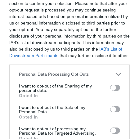
section to confirm your selection. Please note that after your
opt-out request is processed you may continue seeing
interest-based ads based on personal information utilized by
Minősítés
us or personal information disclosed to third parties prior to
your opt-out. You may separately opt-out of the further
Hogyan lehet minősített
disclosure of your personal information by third parties on the
kutyabarát helyed?
IAB’s list of downstream participants. This information may
also be disclosed by us to third parties on the
IAB’s List of
Downstream Participants
that may further disclose it to other
third parties.
Personal Data Processing Opt Outs
I want to opt-out of the Sharing of my
personal data.
Opted In
I want to opt-out of the Sale of my
Personal Data.
Tudj meg többet
Opted In
tanúsító védjegyünkről!
Megismerem
I want to opt-out of processing my
Personal Data for Targeted Advertising.
Opted In