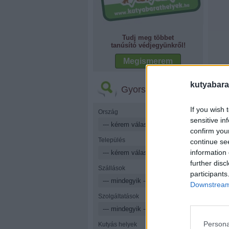
Tudj meg többet
tanúsító védjegyünkről!
Megismerem
kutyabara
Gyorskereső
If you wish 
Ország
sensitive in
confirm you
Település
continue se
information 
further disc
Szállások
participants
Downstream 
Szolgáltatások
Persona
Kutyás helyek