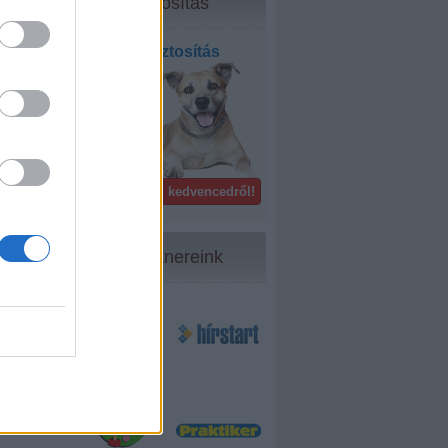
Biztosítás
Kisállat biztosítás
bel- és
külföldön!
Gondoskodj kedvencedről!
Partnereink
30
...