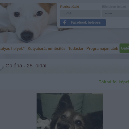
Regisztráció
Elfelejtett jelszó
Facebook belépés
Galé
utyás helyek”
Kutyabarát minősítés
Tudástár
Programajánlatok
Galéria - 25. oldal
Töltsd fel képe