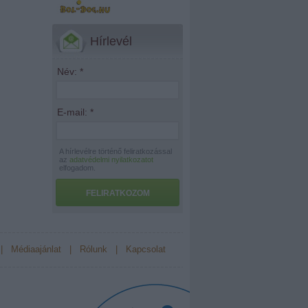
Hírlevél
Név:
*
E-mail:
*
A hírlevélre történő feliratkozással
az
adatvédelmi nyilatkozatot
elfogadom.
FELIRATKOZOM
|
Médiaajánlat
|
Rólunk
|
Kapcsolat