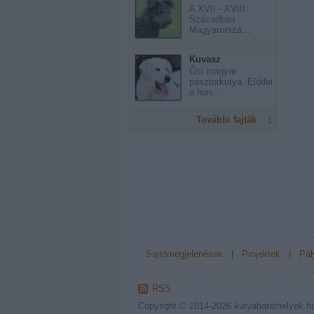
A XVII - XVIII.
Században
Magyarorszá...
Kuvasz
Ősi magyar
pásztorkutya. Elődei
a hon...
További fajták
Sajtómegjelenések
|
Projektek
|
Pál
RSS
Copyright © 2014-2026
kutyabarathelyek.h