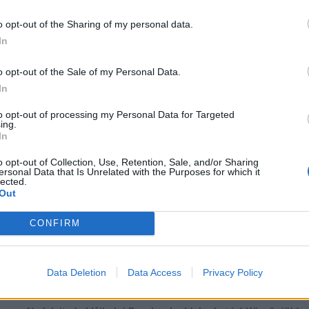
o opt-out of the Sharing of my personal data.
In
o opt-out of the Sale of my Personal Data.
In
to opt-out of processing my Personal Data for Targeted
ing.
In
o opt-out of Collection, Use, Retention, Sale, and/or Sharing
ersonal Data that Is Unrelated with the Purposes for which it
lected.
Out
CONFIRM
több Galéria
...
20
21
22
23
24
25
26
27
28
29
Data Deletion
Data Access
Privacy Policy
Lájkoláshoz és a kép megosztásához kattints a képre.