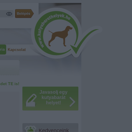
ria
Kapcsolat
idet TE is!
Javasolj egy
kutyabarát
helyet!
Kedvenceink