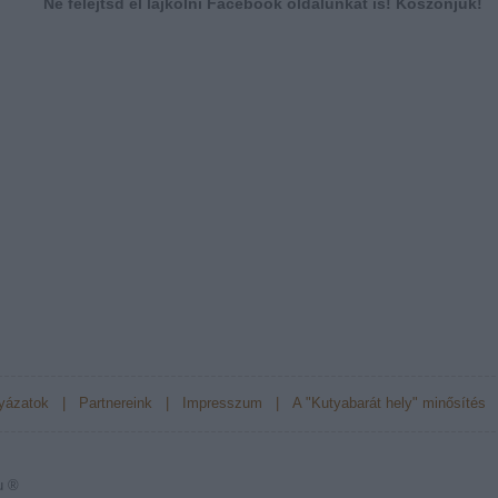
Ne felejtsd el lájkolni Facebook oldalunkat is! Köszönjük!
yázatok
|
Partnereink
|
Impresszum
|
A "Kutyabarát hely" minősítés
u ®