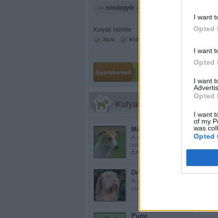
I want t
Opted 
Kutyák mérete
kicsi
közepes
nagy
I want t
Opted 
I want 
Advertis
Opted 
Kutyatár
I want t
of my P
was col
Magyar agár
Opted 
A magyar agár ősi
vadászkutya.
Eredet...
Drótszőrű...
Még 
A drótszőrű magyar
vizsla a XX. száza...
Pumi