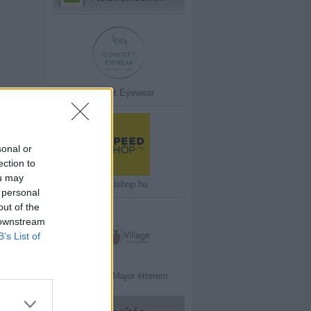
Concept Eyewear
sonal or
ection to
ou may
Speedshop.hu
 personal
out of the
 downstream
B’s List of
Franciska Major étterem