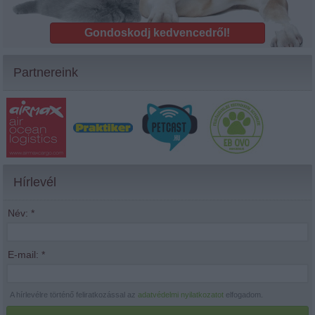
Gondoskodj kedvencedről!
Partnereink
Hírlevél
Név:
*
E-mail:
*
A hírlevélre történő feliratkozással az
adatvédelmi nyilatkozatot
elfogadom.