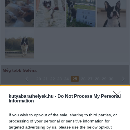
Még több Galéria
...
20
21
22
23
24
25
26
27
28
29
30
...
Lájkoláshoz és a kép megosztásához kattints a képre.
kutyabarathelyek.hu -
Do Not Process My Personal
Information
Ne felejtsd el lájkolni Facebook oldalunkat is! Köszönjük!
If you wish to opt-out of the sale, sharing to third parties, or
processing of your personal or sensitive information for
targeted advertising by us, please use the below opt-out