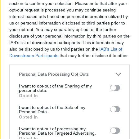
section to confirm your selection. Please note that after your
opt-out request is processed you may continue seeing
interest-based ads based on personal information utilized by
Minősítés
us or personal information disclosed to third parties prior to
your opt-out. You may separately opt-out of the further
Hogyan lehet minősített
disclosure of your personal information by third parties on the
kutyabarát helyed?
IAB’s list of downstream participants. This information may
also be disclosed by us to third parties on the
IAB’s List of
Downstream Participants
that may further disclose it to other
third parties.
Personal Data Processing Opt Outs
I want to opt-out of the Sharing of my
personal data.
Opted In
I want to opt-out of the Sale of my
Personal Data.
Tudj meg többet
Opted In
tanúsító védjegyünkről!
Megismerem
I want to opt-out of processing my
Personal Data for Targeted Advertising.
Opted In