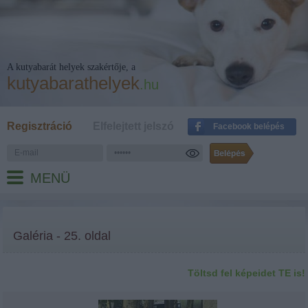
A kutyabarát helyek szakértője, a
kutyabarathelyek
.hu
Regisztráció
Elfelejtett jelszó
Facebook belépés
MENÜ
Galéria - 25. oldal
Töltsd fel képeidet TE is!