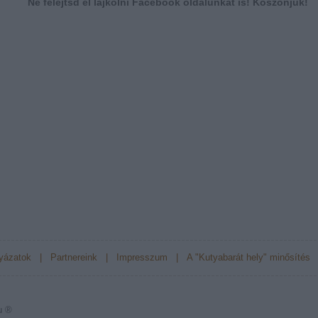
Ne felejtsd el lájkolni Facebook oldalunkat is! Köszönjük!
yázatok
|
Partnereink
|
Impresszum
|
A "Kutyabarát hely" minősítés
u ®