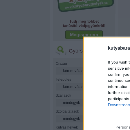
Tudj meg többet
tanúsító védjegyünkről!
Megismerem
kutyabara
Gyorskereső
If you wish 
Ország
sensitive in
confirm you
Település
continue se
information 
further disc
Szállások
participants
Downstream 
Szolgáltatások
Persona
Kutyás helyek