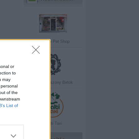
Coccole Pet Shop
sonal or
ection to
ou may
Hercegasszony Birtok
 personal
out of the
 downstream
B’s List of
Walti Taxi