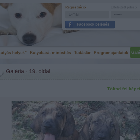
Regisztráció
Elfelejtett jelszó
Facebook belépés
Galé
utyás helyek”
Kutyabarát minősítés
Tudástár
Programajánlatok
Galéria - 19. oldal
Töltsd fel képe