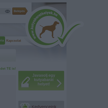
ria
Kapcsolat
idet TE is!
Javasolj egy
kutyabarát
helyet!
Kedvenceink