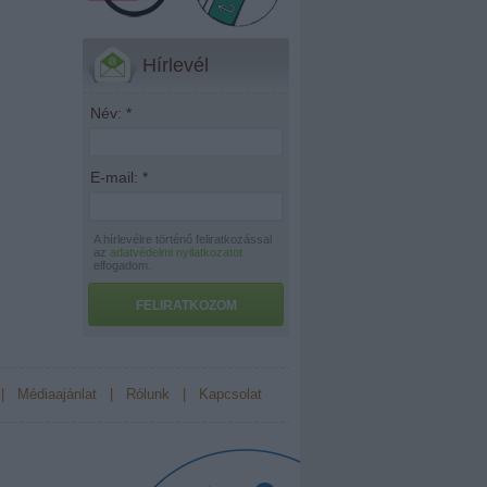
Hírlevél
Név:
*
E-mail:
*
A hírlevélre történő feliratkozással
az
adatvédelmi nyilatkozatot
elfogadom.
FELIRATKOZOM
|
Médiaajánlat
|
Rólunk
|
Kapcsolat