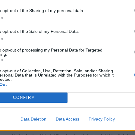
o opt-out of the Sharing of my personal data.
In
o opt-out of the Sale of my Personal Data.
In
to opt-out of processing my Personal Data for Targeted
ing.
In
o opt-out of Collection, Use, Retention, Sale, and/or Sharing
ersonal Data that Is Unrelated with the Purposes for which it
lected.
Out
CONFIRM
több Galéria
...
14
15
16
17
18
19
20
21
22
23
Data Deletion
Data Access
Privacy Policy
Lájkoláshoz és a kép megosztásához kattints a képre.