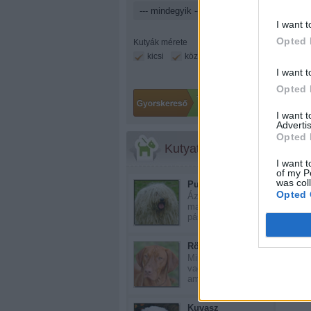
I want t
Opted 
Kutyák mérete
kicsi
közepes
nagy
I want t
Opted 
I want 
Advertis
Opted 
Kutyatár
I want t
of my P
was col
Puli
Opted 
Ázsiai eredetű
magyar terelő
pásztork...
Rövidszőrű...
Még 
Mindenes
vadászkutya,
amelyet elsősor...
Kuvasz