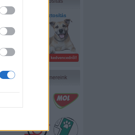
Biztosítás
Kisállat biztosítás
bel- és
külföldön!
Gondoskodj kedvencedről!
Partnereink
24
...