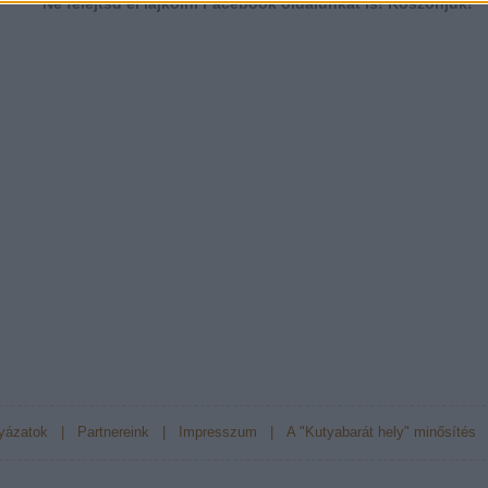
Ne felejtsd el lájkolni Facebook oldalunkat is! Köszönjük!
yázatok
|
Partnereink
|
Impresszum
|
A "Kutyabarát hely" minősítés