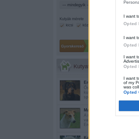
Persona
I want t
Kutyák mérete
Opted 
kicsi
közepes
nagy
I want t
Opted 
I want 
Advertis
Kutyatár
Opted 
I want t
of my P
Erdélyi kopó
was col
Ősi magyar
Opted 
kutyafajta, amelyet a
spec...
Magyar agár
Még 
A magyar agár ősi
vadászkutya.
Eredet...
Komondor