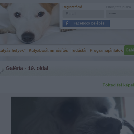
Regisztráció
Elfelejtett jelszó
Facebook belépés
Galé
utyás helyek”
Kutyabarát minősítés
Tudástár
Programajánlatok
Galéria - 19. oldal
Töltsd fel képe