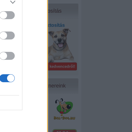
Biztosítás
Kisállat biztosítás
bel- és
külföldön!
Gondoskodj kedvencedről!
Partnereink
24
...