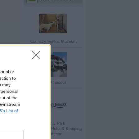
Kazinczy Ferenc Múzeum
sonal or
ection to
Hotel Amadeus
ou may
 personal
out of the
 downstream
B’s List of
Thermal Park
Egerszalók****Hotel & Kemping
& Étterem