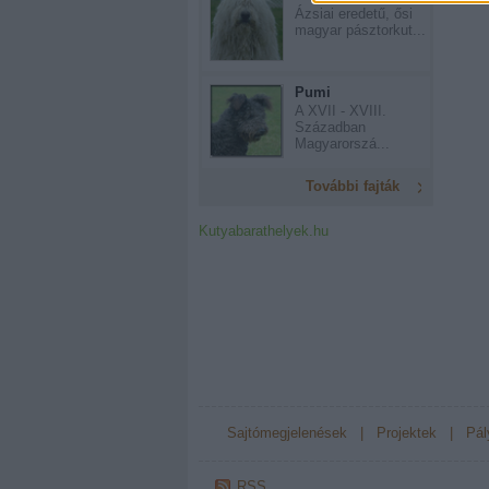
Ázsiai eredetű, ősi
magyar pásztorkut...
Pumi
A XVII - XVIII.
Században
Magyarorszá...
További fajták
Kutyabarathelyek.hu
Sajtómegjelenések
|
Projektek
|
Pál
RSS