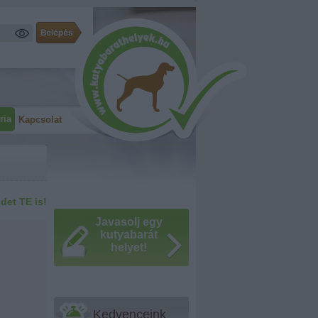
ria
Kapcsolat
idet TE is!
Javasolj egy
kutyabarát
helyet!
Kedvenceink