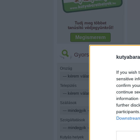
Tudj meg többet
tanúsító védjegyünkről!
Megismerem
Gyorskereső
kutyabara
Ország
If you wish 
sensitive in
confirm you
Település
continue se
information 
Szállások
further disc
participants
Downstream 
Szolgáltatások
Kutyás helyek