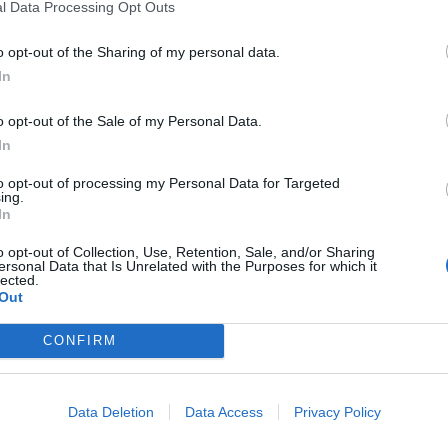
l Data Processing Opt Outs
o opt-out of the Sharing of my personal data.
In
o opt-out of the Sale of my Personal Data.
In
to opt-out of processing my Personal Data for Targeted
ing.
In
o opt-out of Collection, Use, Retention, Sale, and/or Sharing
ersonal Data that Is Unrelated with the Purposes for which it
lected.
Out
CONFIRM
több Galéria
...
14
15
16
17
18
19
20
21
22
23
Data Deletion
Data Access
Privacy Policy
Lájkoláshoz és a kép megosztásához kattints a képre.