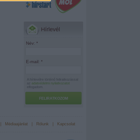
Hírlevél
Név:
*
E-mail:
*
A hírlevélre történő feliratkozással
az
adatvédelmi nyilatkozatot
elfogadom.
FELIRATKOZOM
|
Médiaajánlat
|
Rólunk
|
Kapcsolat