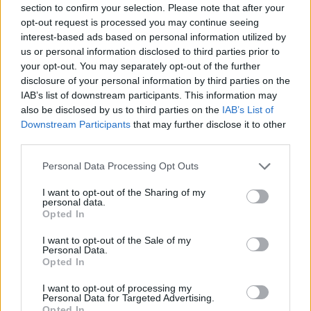
section to confirm your selection. Please note that after your
opt-out request is processed you may continue seeing
interest-based ads based on personal information utilized by
Minősítés
us or personal information disclosed to third parties prior to
your opt-out. You may separately opt-out of the further
Hogyan lehet minősített
disclosure of your personal information by third parties on the
kutyabarát helyed?
IAB’s list of downstream participants. This information may
also be disclosed by us to third parties on the
IAB’s List of
Downstream Participants
that may further disclose it to other
third parties.
Personal Data Processing Opt Outs
I want to opt-out of the Sharing of my
personal data.
Opted In
I want to opt-out of the Sale of my
Personal Data.
Tudj meg többet
Opted In
tanúsító védjegyünkről!
Megismerem
I want to opt-out of processing my
Personal Data for Targeted Advertising.
Opted In