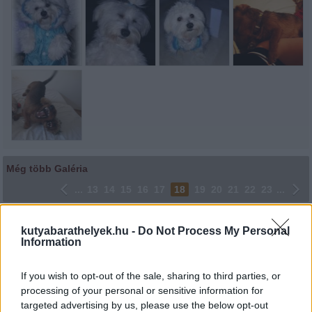
Még több Galéria
...
13
14
15
16
17
18
19
20
21
22
23
...
Lájkoláshoz és a kép megosztásához kattints a képre.
kutyabarathelyek.hu -
Do Not Process My Personal
Information
Ne felejtsd el lájkolni Facebook oldalunkat is! Köszönjük!
If you wish to opt-out of the sale, sharing to third parties, or
processing of your personal or sensitive information for
targeted advertising by us, please use the below opt-out