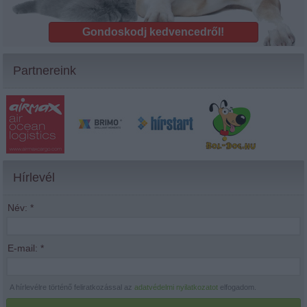
Gondoskodj kedvencedről!
Partnereink
Hírlevél
Név:
*
E-mail:
*
A hírlevélre történő feliratkozással az
adatvédelmi nyilatkozatot
elfogadom.