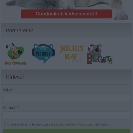
Gondoskodj kedvencedről!
Partnereink
Hírlevél
Név:
*
E-mail:
*
A hírlevélre történő feliratkozással az
adatvédelmi nyilatkozatot
elfogadom.