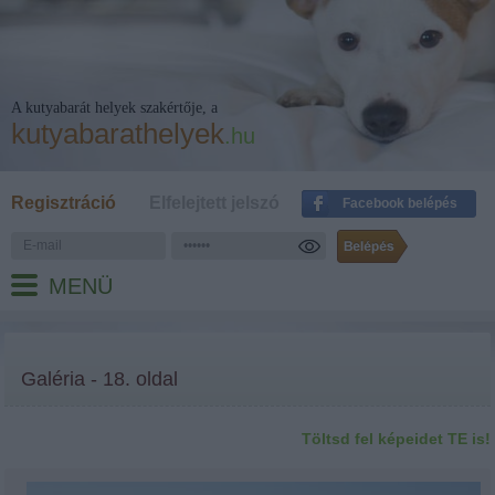
A kutyabarát helyek szakértője, a
kutyabarathelyek
.hu
Regisztráció
Elfelejtett jelszó
Facebook belépés
MENÜ
Galéria - 18. oldal
Töltsd fel képeidet TE is!