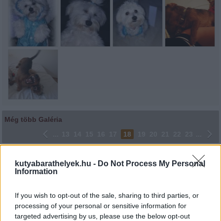
Még több Galéria
...
13
14
15
16
17
18
19
20
21
22
23
...
Lájkoláshoz és a kép megosztásához kattints a képre.
kutyabarathelyek.hu -
Do Not Process My Personal
Information
Ne felejtsd el lájkolni Facebook oldalunkat is! Köszönjük!
If you wish to opt-out of the sale, sharing to third parties, or
processing of your personal or sensitive information for
targeted advertising by us, please use the below opt-out