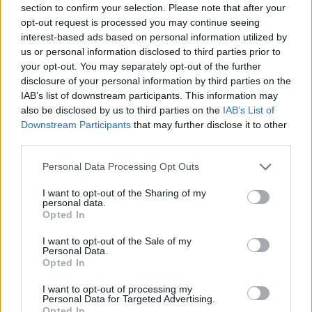
section to confirm your selection. Please note that after your
opt-out request is processed you may continue seeing
interest-based ads based on personal information utilized by
Minősítés
us or personal information disclosed to third parties prior to
your opt-out. You may separately opt-out of the further
Hogyan lehet minősített
disclosure of your personal information by third parties on the
kutyabarát helyed?
IAB’s list of downstream participants. This information may
also be disclosed by us to third parties on the
IAB’s List of
Downstream Participants
that may further disclose it to other
third parties.
Personal Data Processing Opt Outs
I want to opt-out of the Sharing of my
personal data.
Opted In
I want to opt-out of the Sale of my
Personal Data.
Tudj meg többet
Opted In
tanúsító védjegyünkről!
Megismerem
I want to opt-out of processing my
Personal Data for Targeted Advertising.
Opted In