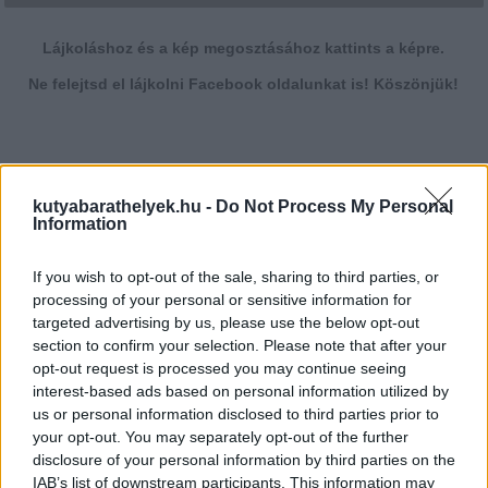
Lájkoláshoz és a kép megosztásához kattints a képre.
Ne felejtsd el lájkolni Facebook oldalunkat is! Köszönjük!
kutyabarathelyek.hu -
Do Not Process My Personal
Information
Minősítés
If you wish to opt-out of the sale, sharing to third parties, or
processing of your personal or sensitive information for
Hogyan lehet minősített
kutyabarát helyed?
targeted advertising by us, please use the below opt-out
section to confirm your selection. Please note that after your
opt-out request is processed you may continue seeing
interest-based ads based on personal information utilized by
us or personal information disclosed to third parties prior to
your opt-out. You may separately opt-out of the further
disclosure of your personal information by third parties on the
IAB’s list of downstream participants. This information may