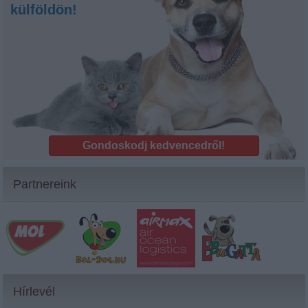
külföldön!
Gondoskodj kedvencedről!
Partnereink
Hírlevél