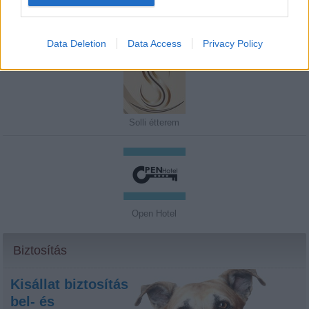
Infinity Buda - The Permanent Bracelet
Data Deletion
Data Access
Privacy Policy
Solli étterem
Open Hotel
Biztosítás
Kisállat biztosítás
bel- és