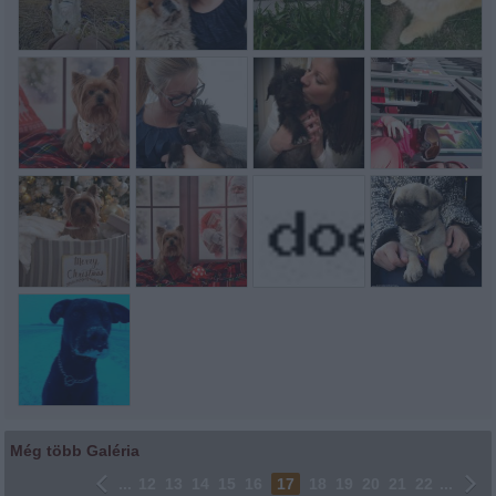
Még több Galéria
...
12
13
14
15
16
17
18
19
20
21
22
...