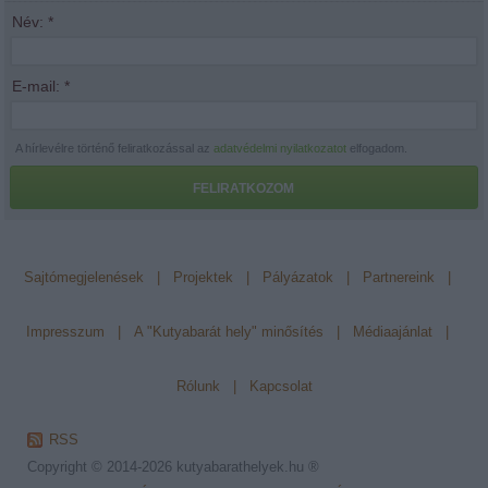
Név:
*
E-mail:
*
A hírlevélre történő feliratkozással az
adatvédelmi nyilatkozatot
elfogadom.
FELIRATKOZOM
Sajtómegjelenések
|
Projektek
|
Pályázatok
|
Partnereink
|
Impresszum
|
A "Kutyabarát hely" minősítés
|
Médiaajánlat
|
Rólunk
|
Kapcsolat
RSS
Copyright © 2014-2026
kutyabarathelyek.hu ®