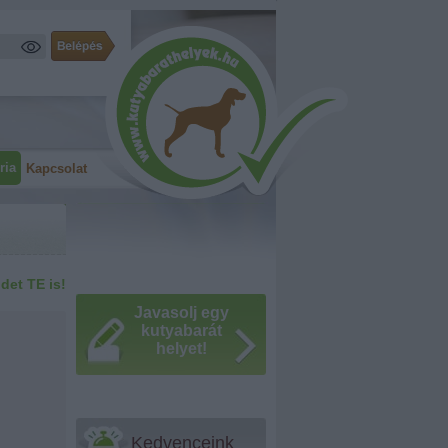
ria
Kapcsolat
idet TE is!
Javasolj egy
kutyabarát
helyet!
Kedvenceink