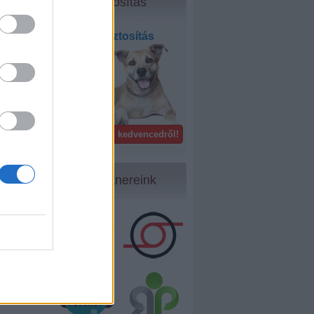
Biztosítás
Kisállat biztosítás
bel- és
külföldön!
Gondoskodj kedvencedről!
Partnereink
22
...