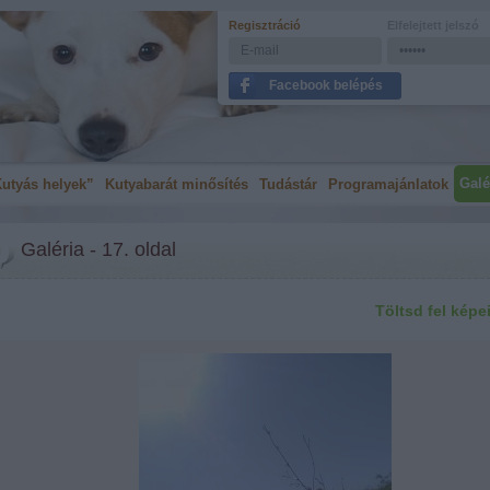
Regisztráció
Elfelejtett jelszó
Facebook belépés
Galé
utyás helyek”
Kutyabarát minősítés
Tudástár
Programajánlatok
Galéria - 17. oldal
Töltsd fel képe