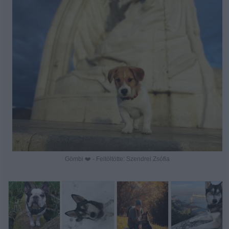
Gömbi ❤️ - Feltöltötte: Szendrei Zsófia