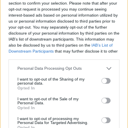
section to confirm your selection. Please note that after your
opt-out request is processed you may continue seeing
interest-based ads based on personal information utilized by
Minősítés
us or personal information disclosed to third parties prior to
your opt-out. You may separately opt-out of the further
Hogyan lehet minősített
disclosure of your personal information by third parties on the
kutyabarát helyed?
IAB’s list of downstream participants. This information may
also be disclosed by us to third parties on the
IAB’s List of
Downstream Participants
that may further disclose it to other
third parties.
Personal Data Processing Opt Outs
I want to opt-out of the Sharing of my
personal data.
Opted In
I want to opt-out of the Sale of my
Personal Data.
Tudj meg többet
Opted In
tanúsító védjegyünkről!
Megismerem
I want to opt-out of processing my
Personal Data for Targeted Advertising.
Opted In