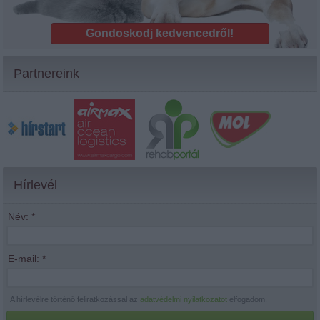
Gondoskodj kedvencedről!
Partnereink
Hírlevél
Név:
*
E-mail:
*
A hírlevélre történő feliratkozással az
adatvédelmi nyilatkozatot
elfogadom.