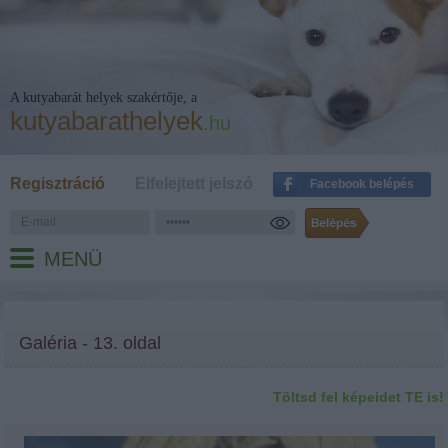
A kutyabarát helyek szakértője, a
kutyabarathelyek
.hu
Regisztráció
Elfelejtett jelszó
Facebook belépés
MENÜ
Galéria - 13. oldal
Töltsd fel képeidet TE is!