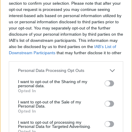
section to confirm your selection. Please note that after your
opt-out request is processed you may continue seeing
interest-based ads based on personal information utilized by
Minősítés
us or personal information disclosed to third parties prior to
your opt-out. You may separately opt-out of the further
Hogyan lehet minősített
disclosure of your personal information by third parties on the
kutyabarát helyed?
IAB’s list of downstream participants. This information may
also be disclosed by us to third parties on the
IAB’s List of
Downstream Participants
that may further disclose it to other
third parties.
Personal Data Processing Opt Outs
I want to opt-out of the Sharing of my
personal data.
Opted In
I want to opt-out of the Sale of my
Personal Data.
Tudj meg többet
Opted In
tanúsító védjegyünkről!
Megismerem
I want to opt-out of processing my
Personal Data for Targeted Advertising.
Opted In