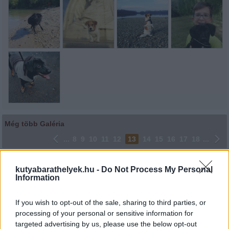
Még több Galéria
...
8
9
10
11
12
13
14
15
16
17
18
...
Lájkoláshoz és a kép megosztásához kattints a képre.
kutyabarathelyek.hu -
Do Not Process My Personal
Information
Ne felejtsd el lájkolni Facebook oldalunkat is! Köszönjük!
If you wish to opt-out of the sale, sharing to third parties, or
processing of your personal or sensitive information for
targeted advertising by us, please use the below opt-out