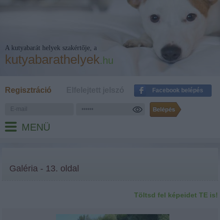
A kutyabarát helyek szakértője, a
kutyabarathelyek
.hu
Regisztráció
Elfelejtett jelszó
Facebook belépés
MENÜ
Galéria - 13. oldal
Töltsd fel képeidet TE is!