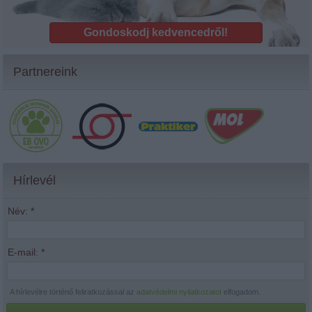
Gondoskodj kedvencedről!
Partnereink
Hírlevél
Név:
*
E-mail:
*
A hírlevélre történő feliratkozással az
adatvédelmi nyilatkozatot
elfogadom.