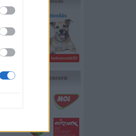
Biztosítás
Kisállat biztosítás
bel- és
külföldön!
Gondoskodj kedvencedről!
Partnereink
14
...