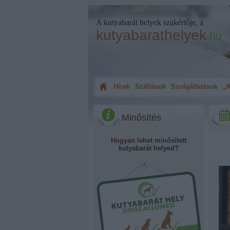
A kutyabarát helyek szakértője, a
kutyabarathelyek
.hu
Hírek
Szállások
Szolgáltatások
„K
Minősítés
Hogyan lehet minősített
kutyabarát helyed?