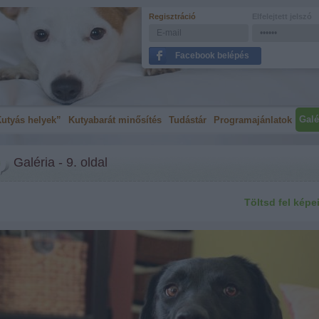
Regisztráció
Elfelejtett jelszó
Facebook belépés
Galé
utyás helyek”
Kutyabarát minősítés
Tudástár
Programajánlatok
Galéria - 9. oldal
Töltsd fel képe