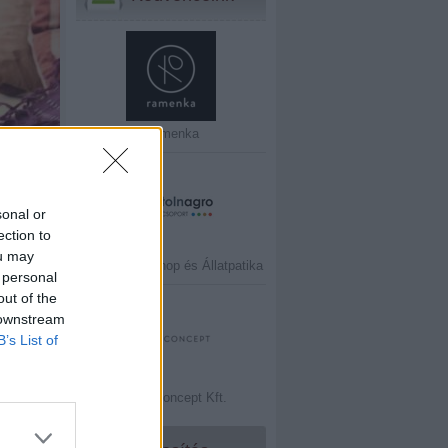
Ramenka
sonal or
ection to
ou may
Tolnagro Petshop és Állatpatika
 personal
out of the
 downstream
B’s List of
Stone Concept Kft.