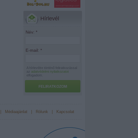
Hírlevél
Név:
*
E-mail:
*
A hírlevélre történő feliratkozással
az
adatvédelmi nyilatkozatot
elfogadom.
FELIRATKOZOM
|
Médiaajánlat
|
Rólunk
|
Kapcsolat