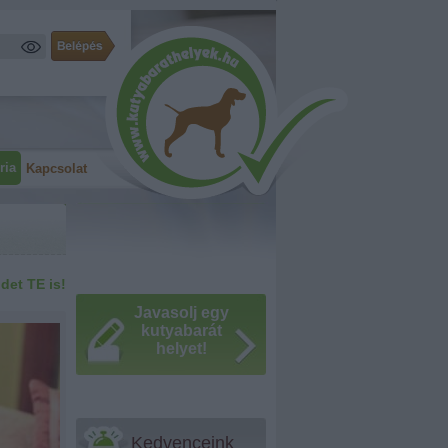
ria
Kapcsolat
idet TE is!
Javasolj egy
kutyabarát
helyet!
Kedvenceink