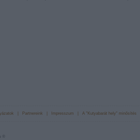
yázatok
|
Partnereink
|
Impresszum
|
A "Kutyabarát hely" minősítés
u ®