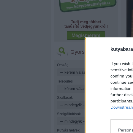
Tudj meg többet
tanúsító védjegyünkről!
Megismerem
kutyabara
Gyorskereső
If you wish 
Ország
sensitive in
confirm you
Település
continue se
information 
further disc
Szállások
participants
Downstream 
Szolgáltatások
Persona
Kutyás helyek