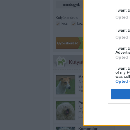
I want t
Opted 
Kutyák mérete
kicsi
közepes
nagy
I want t
Opted 
I want 
Advertis
Opted 
Kutyatár
I want t
of my P
was col
Magyar agár
Opted 
A magyar agár ősi
vadászkutya.
Eredet...
Még 
Puli
Ázsiai eredetű
magyar terelő
pásztork...
Komondor