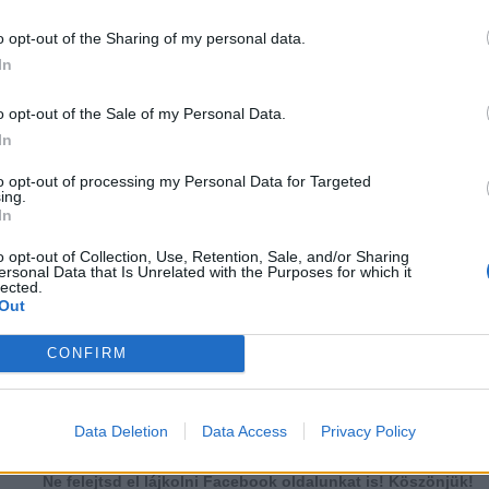
o opt-out of the Sharing of my personal data.
In
o opt-out of the Sale of my Personal Data.
In
to opt-out of processing my Personal Data for Targeted
ing.
In
o opt-out of Collection, Use, Retention, Sale, and/or Sharing
ersonal Data that Is Unrelated with the Purposes for which it
lected.
Out
CONFIRM
több Galéria
...
4
5
6
7
8
9
10
11
12
13
Data Deletion
Data Access
Privacy Policy
Lájkoláshoz és a kép megosztásához kattints a képre.
Ne felejtsd el lájkolni Facebook oldalunkat is! Köszönjük!