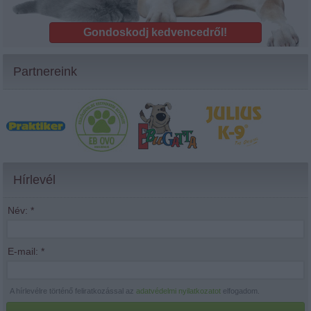
Gondoskodj kedvencedről!
Partnereink
Hírlevél
Név:
*
E-mail:
*
A hírlevélre történő feliratkozással az
adatvédelmi nyilatkozatot
elfogadom.