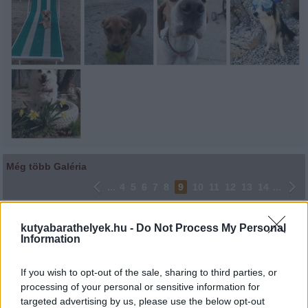
Még több Galéria
...
4
5
6
7
8
9
10
11
12
13
14
...
Lájkoláshoz és a kép megosztásához kattints a képre.
kutyabarathelyek.hu -
Do Not Process My Personal
Information
Ne felejtsd el lájkolni Facebook oldalunkat is! Köszönjük!
If you wish to opt-out of the sale, sharing to third parties, or
processing of your personal or sensitive information for
targeted advertising by us, please use the below opt-out