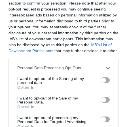
section to confirm your selection. Please note that after your
opt-out request is processed you may continue seeing
interest-based ads based on personal information utilized by
Minősítés
us or personal information disclosed to third parties prior to
your opt-out. You may separately opt-out of the further
Hogyan lehet minősített
disclosure of your personal information by third parties on the
kutyabarát helyed?
IAB’s list of downstream participants. This information may
also be disclosed by us to third parties on the
IAB’s List of
Downstream Participants
that may further disclose it to other
third parties.
Personal Data Processing Opt Outs
I want to opt-out of the Sharing of my
personal data.
Opted In
I want to opt-out of the Sale of my
Personal Data.
Tudj meg többet
Opted In
tanúsító védjegyünkről!
Megismerem
I want to opt-out of processing my
Personal Data for Targeted Advertising.
Opted In