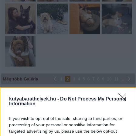
Még több Galéria
1
2
3
4
5
6
7
8
9
10
11
...
Lájkoláshoz és a kép megosztásához kattints a képre.
kutyabarathelyek.hu -
Do Not Process My Personal
Information
Ne felejtsd el lájkolni Facebook oldalunkat is! Köszönjük!
If you wish to opt-out of the sale, sharing to third parties, or
processing of your personal or sensitive information for
targeted advertising by us, please use the below opt-out