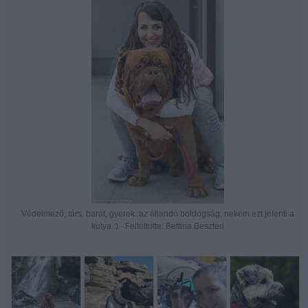
Védelmező, társ, barát, gyerek..az állandó boldogság, nekem ezt jelenti a
kutya :) - Feltöltötte: Bettina Beszteri