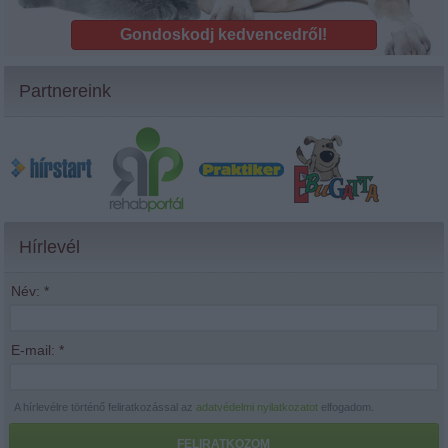
Gondoskodj kedvencedről!
Partnereink
Hírlevél
Név:
*
E-mail:
*
A hírlevélre történő feliratkozással az
adatvédelmi nyilatkozatot
elfogadom.
FELIRATKOZOM