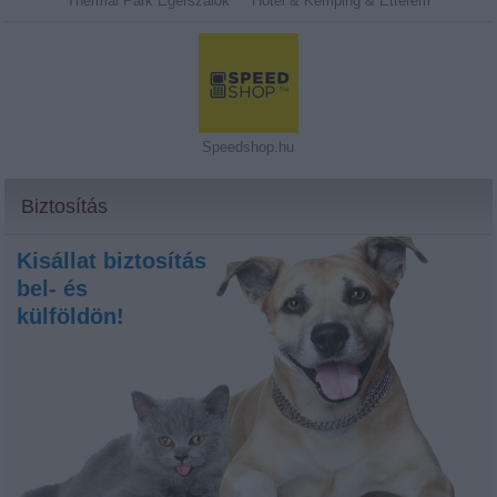
Thermal Park Egerszalók****Hotel & Kemping & Étterem
Speedshop.hu
Biztosítás
Kisállat biztosítás
bel- és
külföldön!