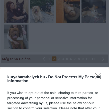
Még több Galéria
1
2
3
4
5
6
7
8
9
10
11
...
Lájkoláshoz és a kép megosztásához kattints a képre.
kutyabarathelyek.hu -
Do Not Process My Personal
Ne felejtsd el lájkolni Facebook oldalunkat is! Köszönjük!
Information
If you wish to opt-out of the sale, sharing to third parties, or
processing of your personal or sensitive information for
targeted advertising by us, please use the below opt-out
section to confirm your selection. Please note that after your