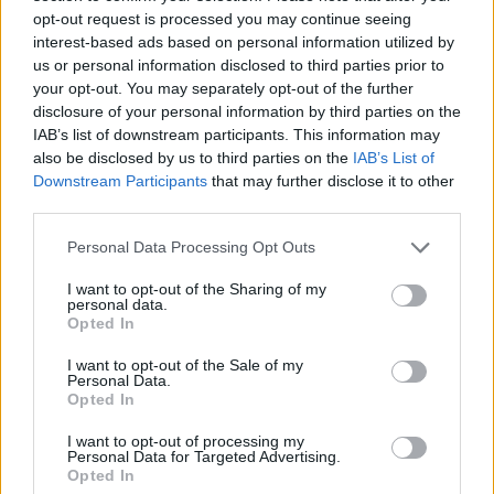
opt-out request is processed you may continue seeing
interest-based ads based on personal information utilized by
Minősítés
us or personal information disclosed to third parties prior to
your opt-out. You may separately opt-out of the further
Hogyan lehet minősített
kutyabarát helyed?
disclosure of your personal information by third parties on the
IAB’s list of downstream participants. This information may
also be disclosed by us to third parties on the
IAB’s List of
Downstream Participants
that may further disclose it to other
third parties.
Personal Data Processing Opt Outs
I want to opt-out of the Sharing of my
personal data.
Opted In
I want to opt-out of the Sale of my
Tudj meg többet
Personal Data.
tanúsító védjegyünkről!
Opted In
Megismerem
I want to opt-out of processing my
Personal Data for Targeted Advertising.
Opted In