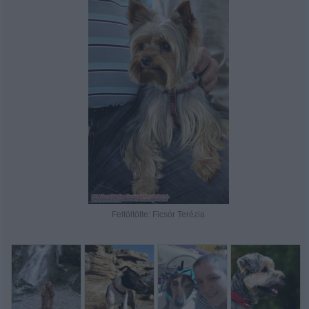
Feltöltötte: Ficsór Terézia