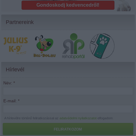
Gondoskodj kedvencedről!
Partnereink
Hírlevél
Név:
*
E-mail:
*
A hírlevélre történő feliratkozással az
adatvédelmi nyilatkozatot
elfogadom.
FELIRATKOZOM