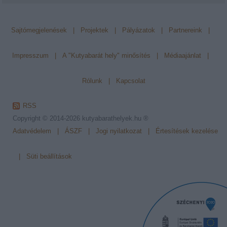
Sajtómegjelenések
|
Projektek
|
Pályázatok
|
Partnereink
|
Impresszum
|
A "Kutyabarát hely" minősítés
|
Médiaajánlat
|
Rólunk
|
Kapcsolat
RSS
Copyright © 2014-2026
kutyabarathelyek.hu ®
Adatvédelem
|
ÁSZF
|
Jogi nyilatkozat
|
Értesítések kezelése
|
Süti beállítások