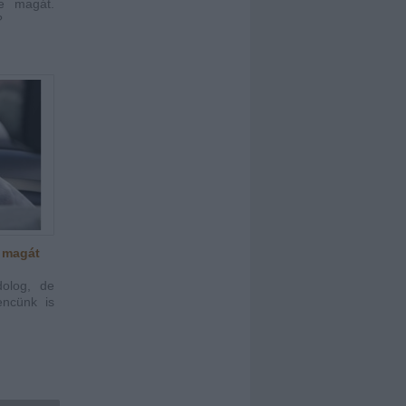
ze magát.
?
l magát
dolog, de
encünk is