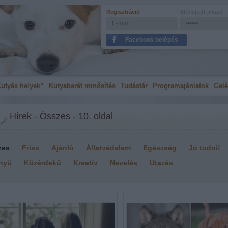
Regisztráció
Elfelejtett jelszó
Facebook belépés
utyás helyek”
Kutyabarát minősítés
Tudástár
Programajánlatok
Galé
Hírek - Összes - 10. oldal
zes
Friss
Ajánló
Állatvédelem
Egészség
Jó tudni!
nyű
Közérdekű
Kreatív
Nevelés
Utazás