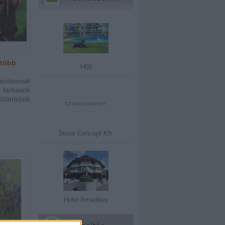
gtöbb
H55
asításnak
 farkasok
ülönbözik
Stone Concept Kft.
Hotel Amadeus