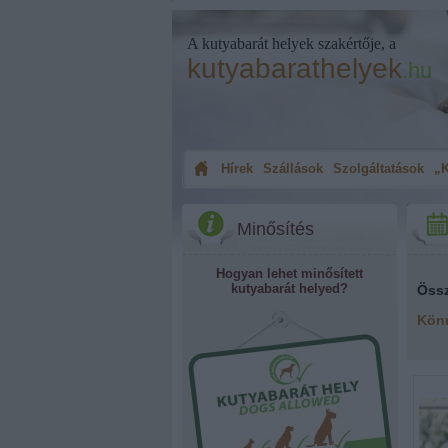
A kutyabarát helyek szakértője, a
kutyabarathelyek
.hu
Hírek
Szállások
Szolgáltatások
„K
Minősítés
Hogyan lehet minősített
kutyabarát helyed?
Öss
Kön