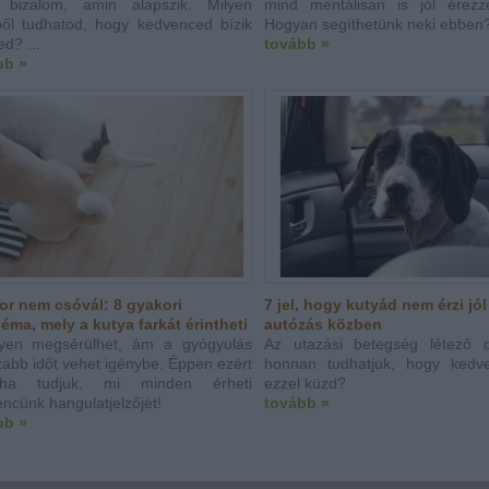
tt bizalom, amin alapszik. Milyen
mind mentálisan is jól érez
ből tudhatod, hogy kedvenced bízik
Hogyan segíthetünk neki ebben
d? ...
tovább »
bb »
or nem csóvál: 8 gyakori
7 jel, hogy kutyád nem érzi jó
éma, mely a kutya farkát érintheti
autózás közben
yen megsérülhet, ám a gyógyulás
Az utazási betegség létező 
abb időt vehet igénybe. Éppen ezért
honnan tudhatjuk, hogy kedv
ha tudjuk, mi minden érheti
ezzel küzd?
ncünk hangulatjelzőjét!
tovább »
bb »