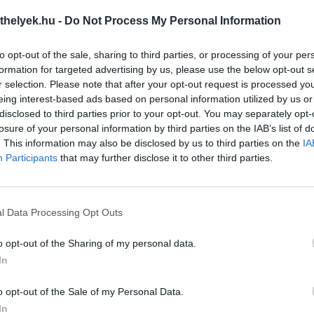
thelyek.hu -
Do Not Process My Personal Information
befogadnál?
7 gyakori tünet, ami allergiát j
to opt-out of the sale, sharing to third parties, or processing of your per
ökbefogadás egy gyönyörű út, de az
kutyáknál
és talán legfontosabb lépés mindig
Az allergia gyakori jelenség k
formation for targeted advertising by us, please use the below opt-out s
ismeret.
Összetett dolog, változatos tü
r selection. Please note that after your opt-out request is processed y
őtt bármilyen állatot magunkhoz
melyek megkeseríthetik a 
eing interest-based ads based on personal information utilized by us or
nénk, érdemes őszintén
családja életét is a mindennapo
disclosed to third parties prior to your opt-out. You may separately opt-
ggondolnunk, milyen életet élünk,
tovább »
losure of your personal information by third parties on the IAB’s list of
i időnk van, mekkora a...
. This information may also be disclosed by us to third parties on the
IA
bb »
Participants
that may further disclose it to other third parties.
l Data Processing Opt Outs
o opt-out of the Sharing of my personal data.
In
o opt-out of the Sale of my Personal Data.
ire látnak jól a sötétben a
Szocializáció kölyökkorban – 
In
ák?
amiért nem szabad kihagyni