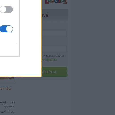
az egyik
oz, hogy
t kutyát
Hírlevél
 segítheti
Név:
*
E-mail:
*
A hírlevélre történő feliratkozással
az
adatvédelmi nyilatkozatot
elfogadom.
FELIRATKOZOM
gy még
tének és
 fontos,
zelmileg,