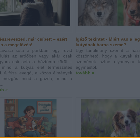
észreveszed, már csípett – ezért
Igéző tekintet - Miért van a le
os a megelőzés!
kutyának barna szeme?
tavaszi séta a parkban, egy rövid
Egy tanulmány szerint a házi
ndulás az erdőben vagy akár csak
köszönhető, hogy a kutyák és
gyors esti séta a háztömb körül –
szemének színe olyannyira k
 mind a kutyás élet természetes
egymástól.
i. A friss levegő, a közös élmények
tovább »
 mozgás mind a gazda, mind a
..
bb »