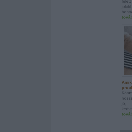
fele
jelek
benne
tová
Amik
probl
Könn
hossz
jó, 
kedve
tová