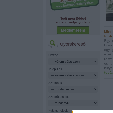
Tudj meg többet
tanúsító védjegyünkről!
Megismerem
Mire 
font
Egy 
Gyorskereső
kirá
egy 
ezek
Ország
része
és a
kutya.
Település
tová
Szállások
Szolgáltatások
Kutyás helyek