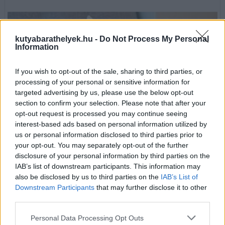
kutyabarathelyek.hu -
Do Not Process My Personal
Information
If you wish to opt-out of the sale, sharing to third parties, or
processing of your personal or sensitive information for
targeted advertising by us, please use the below opt-out
section to confirm your selection. Please note that after your
opt-out request is processed you may continue seeing
interest-based ads based on personal information utilized by
us or personal information disclosed to third parties prior to
your opt-out. You may separately opt-out of the further
Megünnepelnéd a kutyád születésnapját? Íme 7 szuper tipp
disclosure of your personal information by third parties on the
egy felejthetetlen naphoz
Életünk fontos része. Megnevettet, és megtanít pozitívan szemlélni
IAB’s list of downstream participants. This information may
a világot. Szeretetre, elfogadásra és gyengédségre ösztönöz.
also be disclosed by us to third parties on the
IAB’s List of
Megérdemli, hogy megünnepeljük őt. Hogyan varázsoljuk
Downstream Participants
that may further disclose it to other
emlékezetessé kedvencünk szülinapját?
third parties.
tovább »
Personal Data Processing Opt Outs