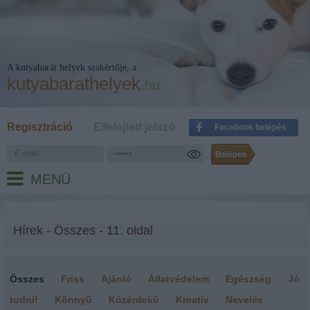
A kutyabarát helyek szakértője, a
kutyabarathelyek
.hu
Regisztráció
Elfelejtett jelszó
Facebook belépés
MENÜ
Hírek - Összes - 11. oldal
Összes
Friss
Ajánló
Állatvédelem
Egészség
Jó
tudni!
Könnyű
Közérdekű
Kreatív
Nevelés