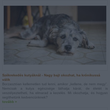
Székrekedés kutyáknál - Nagy bajt okozhat, ha krónikussá
válik
Borzasztóan kellemetlen tud lenni, amikor „kellene, de nem megy”.
Nemcsak a kutya egészsége láthatja kárát, de életét is
veszélyeztetheti, ha elmarad a kezelés. Mi okozhatja, és hogyan
segíthetünk kedvencünknek?
tovább »