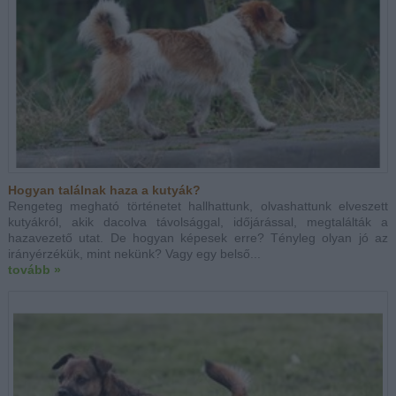
Hogyan találnak haza a kutyák?
Rengeteg megható történetet hallhattunk, olvashattunk elveszett
kutyákról, akik dacolva távolsággal, időjárással, megtalálták a
hazavezető utat. De hogyan képesek erre? Tényleg olyan jó az
irányérzékük, mint nekünk? Vagy egy belső...
tovább »