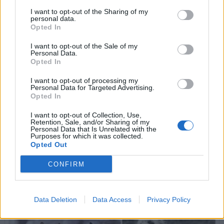
I want to opt-out of the Sharing of my
personal data.
Opted In
I want to opt-out of the Sale of my
Personal Data.
Opted In
I want to opt-out of processing my
Personal Data for Targeted Advertising.
Opted In
I want to opt-out of Collection, Use,
Retention, Sale, and/or Sharing of my
Personal Data that Is Unrelated with the
Purposes for which it was collected.
Mikor érdemes kutyaiskolába vinni a kölyköt?
Opted Out
Rengeteget számít, ha már idejekorán megkezdjük kiskutyánk
tanítását. Az otthoni nevelés mellett fontos az is, hogy elvigyük
CONFIRM
kutyaiskolába. De mikor?
tovább »
Data Deletion
Data Access
Privacy Policy