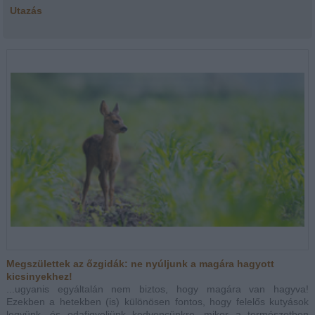
Utazás
Megszülettek az őzgidák: ne nyúljunk a magára hagyott
kicsinyekhez!
...ugyanis egyáltalán nem biztos, hogy magára van hagyva!
Ezekben a hetekben (is) különösen fontos, hogy felelős kutyások
legyünk, és odafigyeljünk kedvencünkre, mikor a természetben