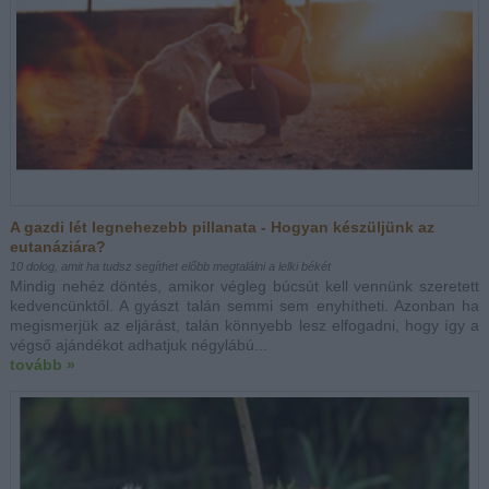
A gazdi lét legnehezebb pillanata - Hogyan készüljünk az
eutanáziára?
10 dolog, amit ha tudsz segíthet előbb megtalálni a lelki békét
Mindig nehéz döntés, amikor végleg búcsút kell vennünk szeretett
kedvencünktől. A gyászt talán semmi sem enyhítheti. Azonban ha
megismerjük az eljárást, talán könnyebb lesz elfogadni, hogy így a
végső ajándékot adhatjuk négylábú...
tovább »