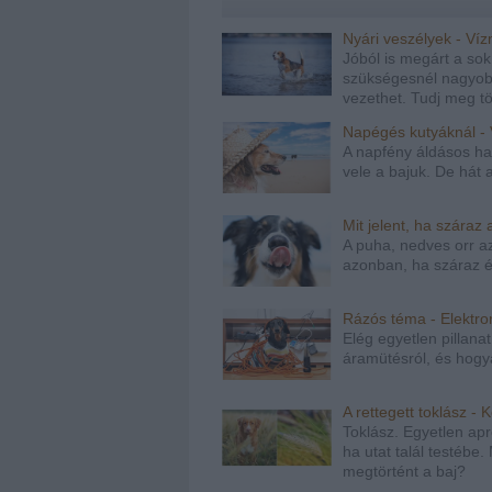
Nyári veszélyek - Ví
Jóból is megárt a sok,
szükségesnél nagyobb 
vezethet. Tudj meg t
Napégés kutyáknál - 
A napfény áldásos ha
vele a bajuk. De hát
Mit jelent, ha száraz
A puha, nedves orr a
azonban, ha száraz és
Rázós téma - Elektr
Elég egyetlen pillana
áramütésról, és hog
A rettegett toklász -
Toklász. Egyetlen ap
ha utat talál testéb
megtörtént a baj?