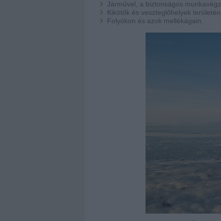
Járművel, a biztonságos munkavégzé
Kikötők és veszteglőhelyek területén
Folyókon és azok mellékágain.