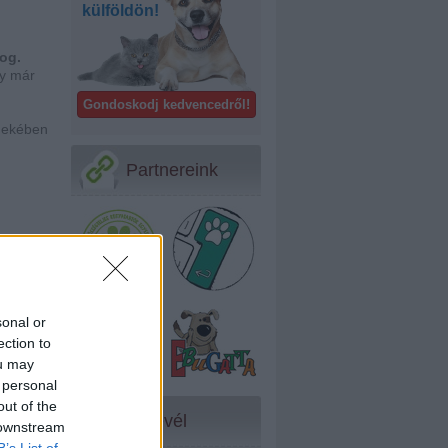
külföldön!
zog.
ly már
Gondoskodj kedvencedről!
rdekében
Partnereink
köz
gen
sonal or
ection to
ou may
 personal
out of the
Hírlevél
 downstream