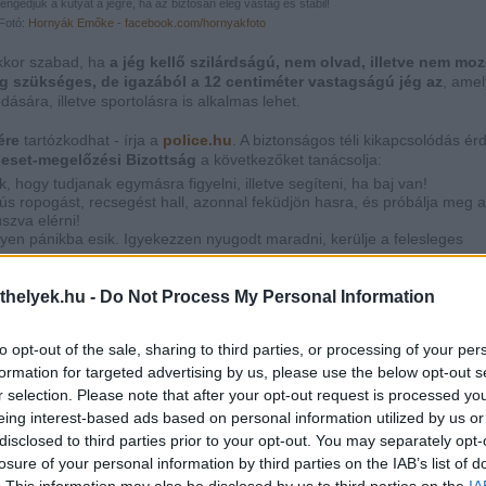
ngedjük a kutyát a jégre, ha az biztosan elég vastag és stabil!
Fotó:
Hornyák Emőke -
facebook.com/hornyakfoto
akkor szabad, ha
a jég kellő szilárdságú, nem olvad, illetve nem mo
g szükséges, de igazából a 12 centiméter vastagságú jég az
, ame
ására, illetve sportolásra is alkalmas lehet.
ére
tartózkodhat - írja a
police.hu
. A biztonságos téli kikapcsolódás é
eset-megelőzési Bizottság
a következőket tanácsolja:
 hogy tudjanak egymásra figyelni, illetve segíteni, ha baj van!
s ropogást, recsegést hall, azonnal feküdjön hasra, és próbálja meg a
szva elérni!
en pánikba esik. Igyekezzen nyugodt maradni, kerülje a felesleges
entésébe, mert saját életét is veszélybe sodorhatja!
tséget
! A mentést végzőt kötelekkel, társakkal biztosítsák! Ha más esz
thelyek.hu -
Do Not Process My Personal Information
hadarabot nyújtsanak a jégbe esett embernek! Ha többen vannak, a jé
ogva segíthetnek.
leg helyre, vegyék le a vizes ruhát, testüket töröljék szárazra és
to opt-out of the sale, sharing to third parties, or processing of your per
 italt
!
formation for targeted advertising by us, please use the below opt-out s
re, baj esetére javasolt
kötelet
magukkal vinni.
r selection. Please note that after your opt-out request is processed y
eing interest-based ads based on personal information utilized by us or
disclosed to third parties prior to your opt-out. You may separately opt-
losure of your personal information by third parties on the IAB’s list of