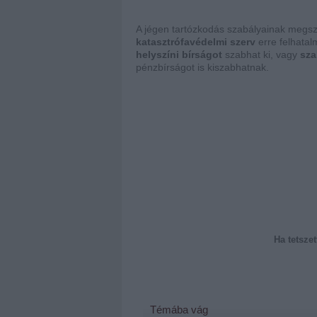
A jégen tartózkodás szabályainak megsz
katasztrófavédelmi szerv
erre felhata
helyszíni bírságot
szabhat ki, vagy
sza
pénzbírságot is kiszabhatnak.
Ha tetszet
Témába vág