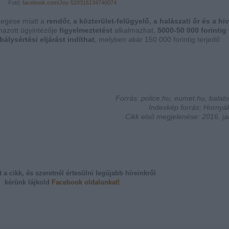
Fotó:
facebook.com/Joy-520316134740074
egése miatt a
rendőr, a közterület-felügyelő, a halászati őr és a hi
lmazott ügyintézője
figyelmeztetést
alkalmazhat,
5000-50 000 forintig
bálysértési eljárást indíthat
, melyben akár 150 000 forintig terjedő
Forrás: police.hu, eumet.hu, balat
Indexkép forrás: Horny
Cikk első megjelenése: 2016. ja
t a cikk, és szeretnél értesülni legújabb híreinkről
kérünk
lájkold
Facebook oldalunkat!