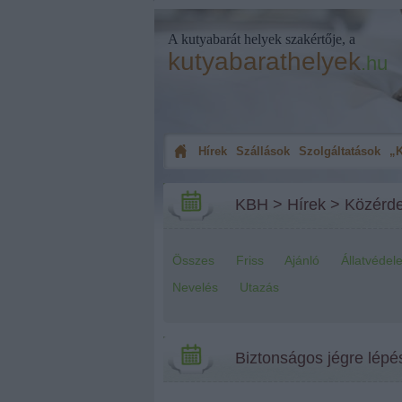
A kutyabarát helyek szakértője, a
kutyabarathelyek
.hu
Hírek
Szállások
Szolgáltatások
„K
KBH
>
Hírek
>
Közérd
Összes
Friss
Ajánló
Állatvédel
Nevelés
Utazás
Biztonságos jégre lépé