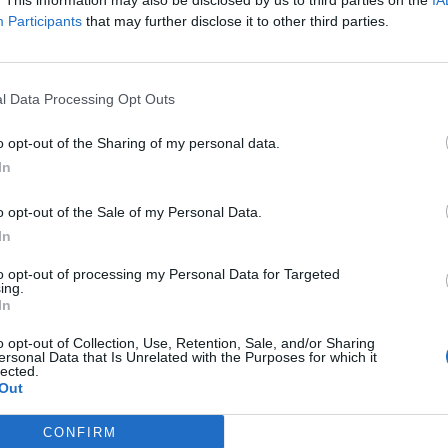
. This information may also be disclosed by us to third parties on the
IA
Participants
that may further disclose it to other third parties.
l Data Processing Opt Outs
o opt-out of the Sharing of my personal data.
In
o opt-out of the Sale of my Personal Data.
In
árjuk meg, míg biztonságos vastagságú lesz a jég!
Fotó: Máté Krisztián
to opt-out of processing my Personal Data for Targeted
ing.
 már többen is biztonságosan rámehetünk, és hogyan tudjuk ezt
In
rófavédelmi Igazgatóság
tanácsai:
annak
minőségét
. A legbiztonságosabb a
jól
átlátszó, homogén
állapot
o opt-out of Collection, Use, Retention, Sale, and/or Sharing
nem átlátszó a hóba esett eső vagy az olvadás során rétegesre fagy,
ersonal Data that Is Unrelated with the Purposes for which it
lected.
az üreges jég, amely lehet ugyan átlátszó, de a jég belsejében jól láth
Out
gkisebb a teherbírása.
nt vékonyabb,
néha üreges, ezért könnyebben törik.
tik a jeget. – Sűrű hótakaró alatt a jég vékonyabb, mint a hómentes h
CONFIRM
es a biztonságos téli jeges sportoláshoz, de 12 cm-es jégvastagság e