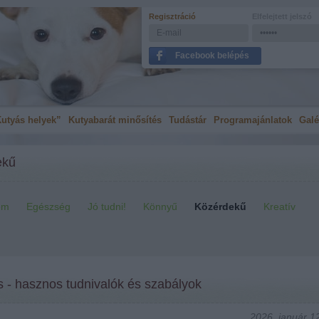
Regisztráció
Elfelejtett jelszó
Facebook belépés
utyás helyek”
Kutyabarát minősítés
Tudástár
Programajánlatok
Galé
ekű
em
Egészség
Jó tudni!
Könnyű
Közérdekű
Kreatív
s - hasznos tudnivalók és szabályok
2026. január 12