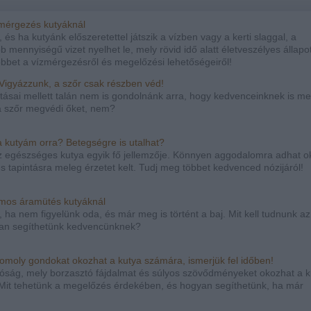
zmérgezés kutyáknál
 és ha kutyánk előszeretettel játszik a vízben vagy a kerti slaggal, a
mennyiségű vizet nyelhet le, mely rövid idő alatt életveszélyes állapo
öbbet a vízmérgezésről és megelőzési lehetőségeiről!
Vigyázzunk, a szőr csak részben véd!
tásai mellett talán nem is gondolnánk arra, hogy kedvenceinknek is m
 a szőr megvédi őket, nem?
 a kutyám orra? Betegségre is utalhat?
z egészséges kutya egyik fő jellemzője. Könnyen aggodalomra adhat o
 tapintásra meleg érzetet kelt. Tudj meg többet kedvenced nózijáról!
omos áramütés kutyáknál
t, ha nem figyelünk oda, és már meg is történt a baj. Mit kell tudnunk az
yan segíthetünk kedvencünknek?
 Komoly gondokat okozhat a kutya számára, ismerjük fel időben!
róság, mely borzasztó fájdalmat és súlyos szövődményeket okozhat a k
e. Mit tehetünk a megelőzés érdekében, és hogyan segíthetünk, ha már