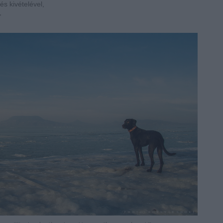
s kivételével,
,