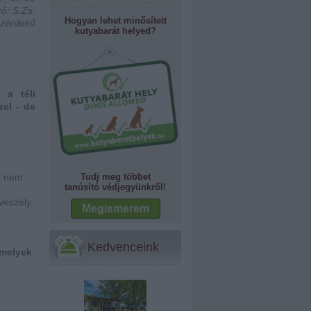
ő: S.Zs.
Hogyan lehet minősített
özérdekű
kutyabarát helyed?
 a téli
zel - de
g, nem
Tudj meg többet
tanúsító védjegyünkről!
veszély,
Megismerem
Kedvenceink
amelyek