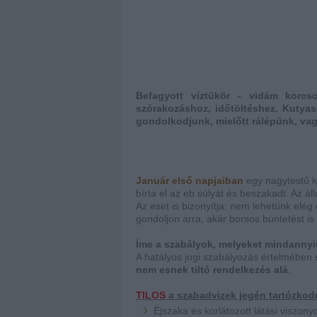
Befagyott víztükör - vidám korcso
szórakozáshoz, időtöltéshez. Kutyas
gondolkodjunk, mielőtt rálépünk, va
Január első napjaiban
egy nagytestű ku
bírta el az eb súlyát és beszakadt. Az ál
Az eset is bizonyítja: nem lehetünk elég 
gondoljon arra, akár borsos büntetést is 
Íme a szabályok, melyeket mindannyiu
A hatályos jogi szabályozás értelmében
nem esnek tiltó rendelkezés alá
.
TILOS
a szabadvizek jegén tartózkod
Éjszaka és korlátozott látási viszony