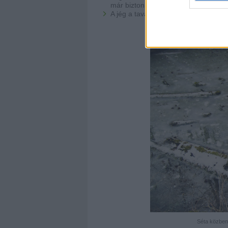
már biztonságban érezhetjük magun
A jég a tavakon, nyílt vizeken
soha 
Séta közben 