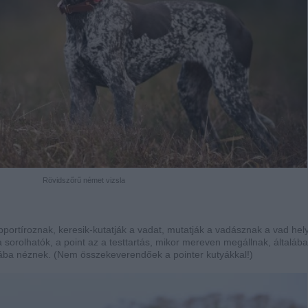
Rövidszőrű német vizsla
apportíroznak, keresik-kutatják a vadat, mutatják a vadásznak a vad hely
a sorolhatók, a point az a testtartás, mikor mereven megállnak, általáb
ányába néznek. (Nem összekeverendőek a pointer kutyákkal!)