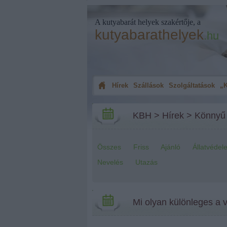
A kutyabarát helyek szakértője, a
kutyabarathelyek
.hu
Hírek
Szállások
Szolgáltatások
„K
KBH
>
Hírek
>
Könnyű
Összes
Friss
Ajánló
Állatvédel
Nevelés
Utazás
Mi olyan különleges a 