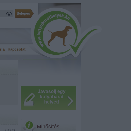
ria
Kapcsolat
Javasolj egy
kutyabarát
helyet!
Minősítés
1., 14:00