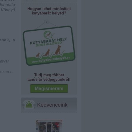
enrietta
Hogyan lehet minősített
: Könnyű
kutyabarát helyed?
nnak, a
agyar
iszen a
Tudj meg többet
tanúsító védjegyünkről!
Megismerem
Kedvenceink