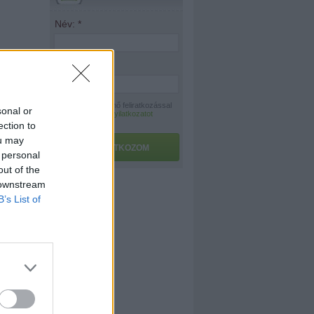
Név:
*
E-mail:
*
A hírlevélre történő feliratkozással
sonal or
az
adatvédelmi nyilatkozatot
elfogadom.
ection to
ou may
FELIRATKOZOM
 personal
out of the
 downstream
B’s List of