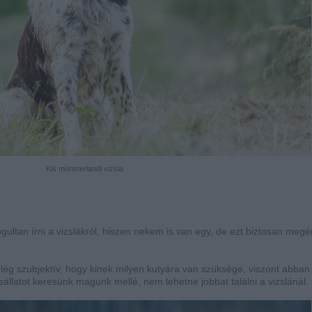
Kis münsterlandi vizsla
tan írni a vizslákról, hiszen nekem is van egy, de ezt biztosan megér
 elég szubjektív, hogy kinek milyen kutyára van szüksége, viszont abban
állatot keresünk magunk mellé, nem lehetne jobbat találni a vizslánál.