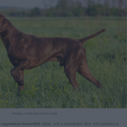
Pointing, rövidszőrű német vizsla
ak
egymásra hasonlító
fajták, ami a testalkatot illeti, mint például a