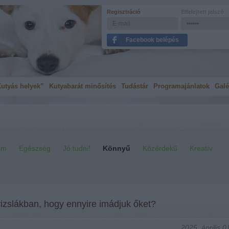
Regisztráció
Elfelejtett jelszó
Facebook belépés
utyás helyek”
Kutyabarát minősítés
Tudástár
Programajánlatok
Galé
em
Egészség
Jó tudni!
Könnyű
Közérdekű
Kreatív
vizslákban, hogy ennyire imádjuk őket?
2025. április 0