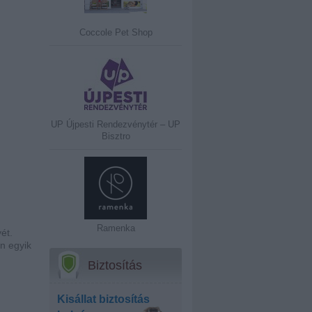
Coccole Pet Shop
UP Újpesti Rendezvénytér – UP
Bisztro
Ramenka
ét.
an egyik
Biztosítás
Kisállat biztosítás