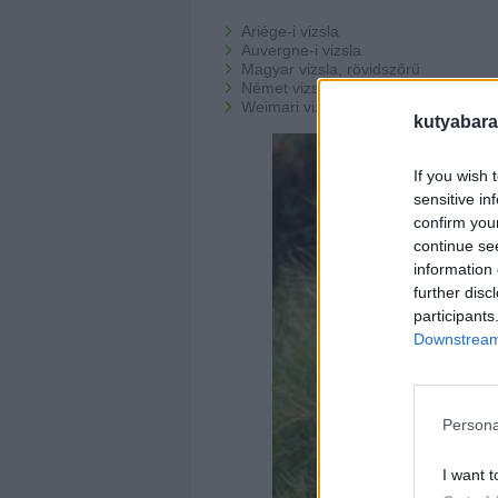
Ariége-i vizsla
Auvergne-i vizsla
Magyar vizsla, rövidszőrű
Német vizsla, rövidszőrű
Weimari vizsla
kutyabara
If you wish 
sensitive in
confirm you
continue se
information 
further disc
participants
Downstream 
Persona
I want t