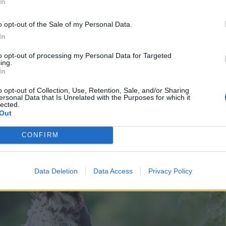
In
o opt-out of the Sale of my Personal Data.
Ariége-i vizsla
In
elkezik például a
to opt-out of processing my Personal Data for Targeted
ing.
In
o opt-out of Collection, Use, Retention, Sale, and/or Sharing
ersonal Data that Is Unrelated with the Purposes for which it
k népszerűségéhez, hiszen így többen megtalálhatják azt a típust, ami n
lected.
Out
CONFIRM
Data Deletion
Data Access
Privacy Policy