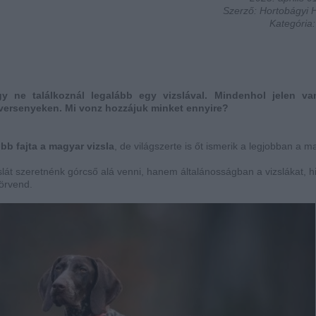
Szerző: Hortobágyi H
Kategória
 ne találkoznál legalább egy vizslával. Mindenhol jelen va
 versenyeken. Mi vonz hozzájuk minket ennyire?
bb fajta a magyar vizsla
, de világszerte is őt ismerik a legjobban a m
át szeretnénk górcső alá venni, hanem általánosságban a vizslákat, h
 örvend.