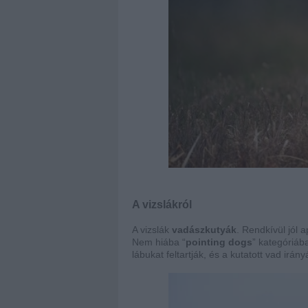
A vizslákról
A vizslák
vadászkutyák
. Rendkívül jól 
Nem hiába “
pointing dogs
” kategóriáb
lábukat feltartják, és a kutatott vad ir