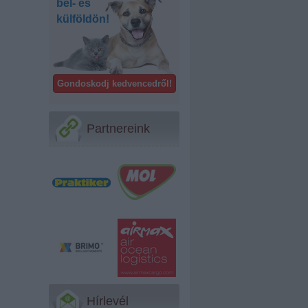
bel- és
külföldön!
Gondoskodj kedvencedről!
Partnereink
Hírlevél