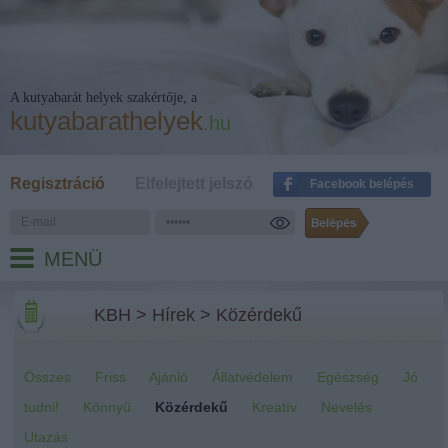
A kutyabarát helyek szakértője, a
kutyabarathelyek
.hu
Regisztráció
Elfelejtett jelszó
Facebook belépés
MENÜ
KBH
>
Hírek
>
Közérdekű
Összes
Friss
Ajánló
Állatvédelem
Egészség
Jó
tudni!
Könnyű
Közérdekű
Kreatív
Nevelés
Utazás