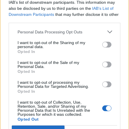
IAB’s list of downstream participants. This information may
Az eredmények összecsengenek az elmúlt években
also be disclosed by us to third parties on the
IAB’s List of
tapasztaltakkal. Néhány esetben a hazai tapasztalatok is
Downstream Participants
that may further disclose it to other
igazolják a nem kellő felkészültséggel őrzött háziállatok farkasok
third parties.
általi fogyasztását, a farkasnak tulajdonított eseteknek azonban
csupán töredéke igazolhatóan farkas.
Personal Data Processing Opt Outs
Jelen esetben egyik esetben sem volt farkasnak köze a
predációhoz - írja a
közlemény
.
I want to opt-out of the Sharing of my
personal data.
Opted In
I want to opt-out of the Sale of my
Personal Data.
Indexkép forrás: Unsplash - Michael LaRosa
Opted In
I want to opt-out of processing my
Personal Data for Targeted Advertising.
Opted In
Ha tetszett a cikk, és szeretnél értesülni legújabb híreinkről
kérünk
lájkold
Facebook oldalunkat!
I want to opt-out of Collection, Use,
Retention, Sale, and/or Sharing of my
Personal Data that Is Unrelated with the
Purposes for which it was collected.
Opted Out
Témába vág