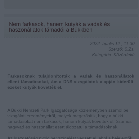
Nem farkasok, hanem kutyák a vadak és
haszonállatok támadói a Bükkben
2022. április 12., 11:30
Szerző: S.Zs.
Kategória: Közérdekű
Farkasoknak tulajdonították a vadak és haszonállatok
elleni támadásokat, ám a DNS vizsgálatok alapján kiderült,
ezeket kutyák követték el.
A Bükki Nemzeti Park Igazgatósága közleményben számol be
vizsgálati eredményeiről, melyek megerősítik, hogy a bükki
támadásokat nem farkasok, hanem kutyák követték el. Számos
nagyvad és haszonállat esett áldozatul a támadásoknak.
Az Igazgatóság nyolc helyszínelést végzett el, ahol a bejelentők