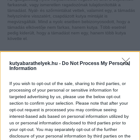
farkasnak, vagy ismeretlen ragadozónak tulajdonították a
támadást. Nyál- és szőrmintákat vettek, valamint egy, a támadás
helyszínére visszatért, csapdázott kutya mintáját is
megvizsgálták. Mind a nyolc esetben bebizonyosodott, hogy a
támadás elkövetője nem farkas, hanem kutya. Több esetnél
pedig kiderült, hogy a támadást nem egy, hanem több kutya
követte el.
kutyabarathelyek.hu -
Do Not Process My Personal
Information
If you wish to opt-out of the sale, sharing to third parties, or
processing of your personal or sensitive information for
targeted advertising by us, please use the below opt-out
section to confirm your selection. Please note that after your
opt-out request is processed you may continue seeing
interest-based ads based on personal information utilized by
us or personal information disclosed to third parties prior to
Nem farkasok, hanem kutyák a vadak és haszonállatok támadói a Bükkben
your opt-out. You may separately opt-out of the further
Fotó: Unsplash - Michael LaRosa
disclosure of your personal information by third parties on the