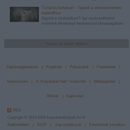
Túrázás kutyával – Tippek a stresszmentes
kalandhoz
Együtt a szabadban? Így varázsolhatod
örömteli élménnyé kedvenced társaságában.
Vissza az előző oldalra
Sajtómegjelenések
|
Projektek
|
Pályázatok
|
Partnereink
|
Impresszum
|
A "Kutyabarát hely" minősítés
|
Médiaajánlat
|
Rólunk
|
Kapcsolat
RSS
Copyright © 2014-2026
kutyabarathelyek.hu ®
Adatvédelem
|
ÁSZF
|
Jogi nyilatkozat
|
Értesítések kezelése