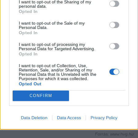
alkalmazásához eddig 24 állatvédő szervezet csatlakozott.
I want to opt-out of the Sharing of my
personal data.
Opted In
Brian Hare, az evolúciós antropológia professzora egész karrierjét arra
tette fel, hogy kiderítse, hogyan ismerhetjük meg jobban saját
I want to opt-out of the Sale of my
kutyáinkat. A kutatásai annyira felkeltették a kutyatartók érdeklődését,
Personal Data.
hogy Kip Frey jogászprofesszorral és néhány befektetővel
Opted In
együttműködve létrehozták a
Dognition weboldalt
, ahol játékok
sorával tesztelik az ebek 5 viselkedését (a memória, az empátia, a
I want to opt-out of processing my
kommunikáció, a ravaszság és a gondolkodás területén). A teszt
Personal Data for Targeted Advertising.
végén egy 15-17 oldalas értékelést adnak a kutyáról, és az
Opted In
eredmények ismeretében kilenc külön típusba sorolják őket (pl.
Einstein – rendkívül okos jószág, Maverick – önfejű, magányos
I want to opt-out of Collection, Use,
Retention, Sale, and/or Sharing of my
farkas). Az oldalon elérhető, több mint 15 ezer kutyát tartalmazó
Personal Data that Is Unrelated with the
adatbázis segítségével a tulajdonosok összehasonlíthatják kutyáikat
Purposes for which it was collected.
más ebekkel is.
Opted Out
CONFIRM
Ha tetszett a cikk, és szeretnél értesülni legújabb híreinkről
kérünk
lájkold
Facebook oldalunkat!
Data Deletion
Data Access
Privacy Policy
Forrás: www.hvg.hu