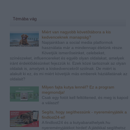
Témába vág
Miért van nagyobb követőtábora a kis
kedvenceknek manapság?
Napjainkban a social media platformok
használata már a mindennapi életünk része.
Követjük ismerőseinket, celebeket,
színészeket, influencereket és egyéb olyan oldalakat, amelyek
iránt érdeklődésünket fejezzük ki. Ezek közé tartoznak az olyan
oldalak is, amelyek a kiskedvencekről szólnak. De miért is
alakult ki ez, és mi miért követjük más emberek háziállatának az
oldalait?
Milyen fajta kutya lennél? Ez a program
megmondja!
Csak egy fotót kell feltöltened, és meg is kapod
a választ!
Segíts, hogy segíthessünk - nyereményjáték a
findlost24-el!
A findlost24 és a kutyabarathelyek.hu
nyereményjátékot hirdet! A játékkal segíthetsz