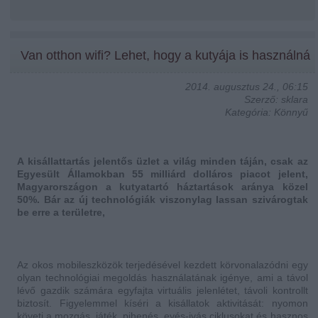
Van otthon wifi? Lehet, hogy a kutyája is használná
2014. augusztus 24., 06:15
Szerző: sklara
Kategória: Könnyű
A kisállattartás jelentős üzlet a világ minden táján, csak az
Egyesült Államokban 55 milliárd dolláros piacot jelent,
Magyarországon a kutyatartó háztartások aránya közel
50%. Bár az új technológiák viszonylag lassan szivárogtak
be erre a területre,
Az okos mobileszközök terjedésével kezdett körvonalazódni egy
olyan technológiai megoldás használatának igénye, ami a távol
lévő gazdik számára egyfajta virtuális jelenlétet, távoli kontrollt
biztosít. Figyelemmel kíséri a kisállatok aktivitását: nyomon
követi a mozgás, játék, pihenés, evés-ivás ciklusokat és hasznos