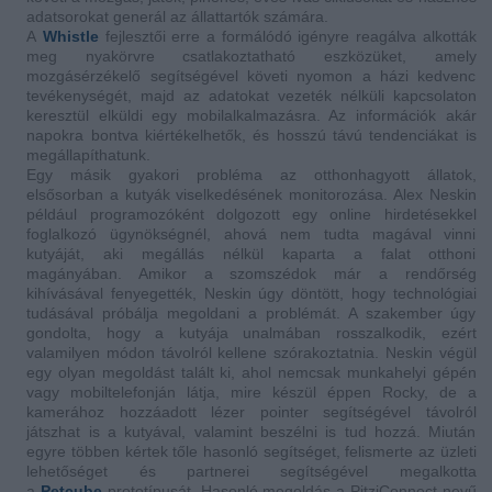
adatsorokat generál az állattartók számára.
A
Whistle
fejlesztői erre a formálódó igényre reagálva alkották
meg nyakörvre csatlakoztatható eszközüket, amely
mozgásérzékelő segítségével követi nyomon a házi kedvenc
tevékenységét, majd az adatokat vezeték nélküli kapcsolaton
keresztül elküldi egy mobilalkalmazásra. Az információk akár
napokra bontva kiértékelhetők, és hosszú távú tendenciákat is
megállapíthatunk.
Egy másik gyakori probléma az otthonhagyott állatok,
elsősorban a kutyák viselkedésének monitorozása. Alex Neskin
például programozóként dolgozott egy online hirdetésekkel
foglalkozó ügynökségnél, ahová nem tudta magával vinni
kutyáját, aki megállás nélkül kaparta a falat otthoni
magányában. Amikor a szomszédok már a rendőrség
kihívásával fenyegették, Neskin úgy döntött, hogy technológiai
tudásával próbálja megoldani a problémát. A szakember úgy
gondolta, hogy a kutyája unalmában rosszalkodik, ezért
valamilyen módon távolról kellene szórakoztatnia. Neskin végül
egy olyan megoldást talált ki, ahol nemcsak munkahelyi gépén
vagy mobiltelefonján látja, mire készül éppen Rocky, de a
kamerához hozzáadott lézer pointer segítségével távolról
játszhat is a kutyával, valamint beszélni is tud hozzá. Miután
egyre többen kértek tőle hasonló segítséget, felismerte az üzleti
lehetőséget és partnerei segítségével megalkotta
a
Petcube
prototípusát. Hasonló megoldás a PitziConnect nevű