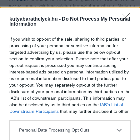
eszköz, amely wifi kapcsolaton keresztül irányítható. Miután a
fali konnektorhoz csatlakoztattuk a készüléket,
mobiltelefonunkon vagy táblagépünkön keresztül beszélhetünk
kutyabarathelyek.hu -
Do Not Process My Personal
kedvenceinkkel, láthatjuk őket, és gombnyomásra jutalmat is
Information
adhatunk nekik. Az eszközhöz beépített kamera is tartozik,
amellyel képeket vagy videókat készíthetünk.
If you wish to opt-out of the sale, sharing to third parties, or
Vigyél haza
processing of your personal or sensitive information for
targeted advertising by us, please use the below opt-out
Magyarországon körülbelül 2 millió kutya él, közülük százezer az
section to confirm your selection. Please note that after your
utcán kóborol. A
Vigyél haza kutyakereső alkalmazás
az
opt-out request is processed you may continue seeing
elveszett, elkóborolt állatok megtalálásában, illetve a gazdátlan
interest-based ads based on personal information utilized by
kutyák örökbe adásában segít. Az ingyenesen letölthető
us or personal information disclosed to third parties prior to
alkalmazás segítségével az előzőleg felvitt adatokat bárki
megoszthatja mind az adatbázisban, mind a közösségi
your opt-out. You may separately opt-out of the further
oldalakon. A program automatikusan értesít mindenkit, akinek az
disclosure of your personal information by third parties on the
okostelefonján, tabletjén vagy pc-jén fut az alkalmazás, és 2 km-
IAB’s list of downstream participants. This information may
en belül van. Ha pedig valaki kóbor kutyát lát és lefotózza,
also be disclosed by us to third parties on the
IAB’s List of
bekerül az adatbázisba, csakúgy, mint az alkalmazást támogató
Downstream Participants
that may further disclose it to other
menhelyeken élő összes állat, így könnyebb megtalálni az
third parties.
elveszett kedvencet vagy örökbe fogadni egy gazdátlan kutyát.
Tavaly augusztus óta az alkalmazás segítségével 30 elveszett
kutyát jelentettek be, 96 kóbor kutyát láttak és 54-et találtak és
Personal Data Processing Opt Outs
fogadtak be. Közel tízezren töltötték le az appot, amelynek