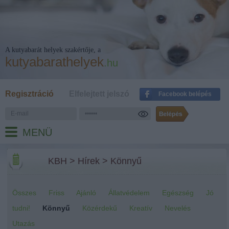
A kutyabarát helyek szakértője, a
kutyabarathelyek
.hu
Regisztráció
Elfelejtett jelszó
Facebook belépés
MENÜ
KBH
>
Hírek
>
Könnyű
Összes
Friss
Ajánló
Állatvédelem
Egészség
Jó
tudni!
Könnyű
Közérdekű
Kreatív
Nevelés
Utazás