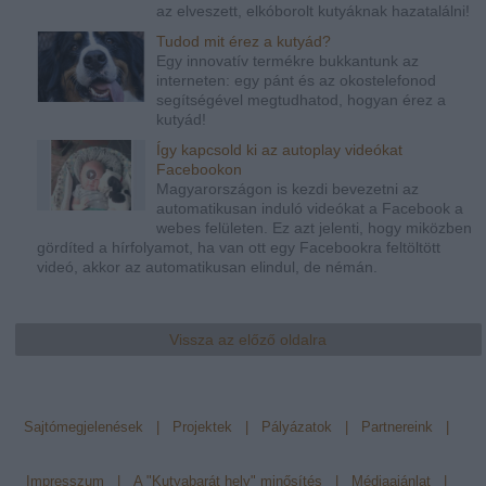
az elveszett, elkóborolt kutyáknak hazatalálni!
Tudod mit érez a kutyád?
Egy innovatív termékre bukkantunk az
interneten: egy pánt és az okostelefonod
segítségével megtudhatod, hogyan érez a
kutyád!
Így kapcsold ki az autoplay videókat
Facebookon
Magyarországon is kezdi bevezetni az
automatikusan induló videókat a Facebook a
webes felületen. Ez azt jelenti, hogy miközben
gördíted a hírfolyamot, ha van ott egy Facebookra feltöltött
videó, akkor az automatikusan elindul, de némán.
Vissza az előző oldalra
Sajtómegjelenések
|
Projektek
|
Pályázatok
|
Partnereink
|
Impresszum
|
A "Kutyabarát hely" minősítés
|
Médiaajánlat
|