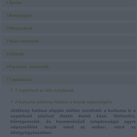
Ápolás
Betegségek
Mérgezések
Nyári veszélyek
Oltások
Paraziták, élősködők
Táplálkozás
7 superfood az idős kutyáknak
A kurkuma jótékony hatásai a kutyák egészségére
Jótékony hatásai alapján méltán sorolható a kurkuma is a
superfood jelzővel illetett ételek közé. Vértisztító,
bőrregeneráló, és hasmenésűző tulajdonságai egyre
népszerűbbé teszik mind az ember-, mind az
állatgyógyászatban.