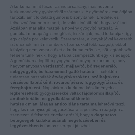
A kurkuma, mint fűszer az indiai sáfrány, más néven a
kurkumanövény gyökeréből származik. A gyömbérek családjába
tartozik, amit földalatti gumói is bizonyítanak. Eredete, és
felhasználása nem ismert, de valószínűsíthető, hogy az ókori
Ázsiában már alkalmazták a növény gyógyító hatását. A
gumókat manapság is megfőzik, kiszárítják, majd ledarálják, így
egy csípős por keletkezik. Szerencsére, a kutyák jóval kevesebb
ízt éreznek, mint mi emberek (bár sokkal több szagot), ebből
kifolyólag nem zavarja őket a kurkuma erős íze, sőt legtöbbször
fel sem tűnik nekik, hogy a tálba csempésztünk egy kis adagot.
A gumókban a legfőbb gyógyhatású anyag a kurkumin, mely
hagyományosan
vértisztító, májjavító, bőrregeneráló,
sebgyógyító, és hasmenést gátló hatású
. Thaiföldön
tudatosan használták
étvágyfokozóként, szélhajtóként,
vérzéscsillapítóként, rovarcsípésre, foggyógyításra, és
féreghajtóként
. Napjainkra a kurkuma készítmények a
legkeresettebb gyógyszerekké váltak
fájdalomcsillapító,
antibakteriális, és gyulladáscsökkentő
hatásuk
miatt.
Magas antioxidáns tartalma
lehetővé teszi,
hogy kis mennyiségű fogyasztására is pozitívan reagáljon a
szervezet. A felsorolt érveket erősíti, hogy a
daganatos
betegségek kialakulásának megelőzésében és
legyőzésében
is fontos szerepet játszhat.