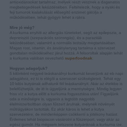
antioxidánsokat tartalmaz, melyek részt vesznek a daganatos
megbetegedések leküzdésében. Feltételezik, hogy a nyaki és
feji tumorok kialakulását elősegítő enzimet gátolja a
működésében, tehát gyógyír lehet a rákra.
Mire jó még?
A kurkuma enyhíti az allergiás tüneteket, segít az epilepszia, a
depresszió (szeparációs szorongás), és a paraziták
leküzdésében, valamint a normális testsúly megtartásában.
Magas rost, vitamin, és ásványianyag tartalma a szervezet
gondtalan működéséhez járul hozzá. A felsoroltak alapján tehát
a kurkuma valóban nevezhető
superfoodnak
.
Hogyan adagoljuk?
5 kilónként negyed teáskanálnyi kurkumát keverjünk az eb napi
adagjához, ez ki is elégíti a szervezet szükségleteit. Tehát egy
10 kilós kutyának adhatunk fél teáskanálnyit. Akár az ételébe is
belefőzhetjük, de itt is ügyeljünk a mennyiségre. Mindig legyen
friss víz a kutya előtt a kurkuma fogyasztása után! Figyeljünk
oda a minőségre is, ugyanis a legtöbb nagyobb
élelmiszerboltban olyan fűszert árulnak, melynek növényét
műtrágyákon tartották. Ez akár káros is lehet a kutya
szervezetére, de mindenképpen csökkenti a jótékony hatást.
Érdemes tehát biopiacon vásárolni a fűszerport, vagy akár az
egész gumót. Ha mégsem tetszene kutyánknak a kurkuma íze,