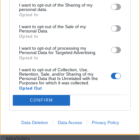
Az olívaolaj jótékony hatásai a kutyák egészségére
I want to opt-out of the Sharing of my
personal data.
Opted In
Kutyáink táplálása az alapoktól
I want to opt-out of the Sale of my
Kutyáink vitaminszükséglete (hipo- és hipervitaminózis)
Personal Data.
Opted In
Superfood - A kutyabarát táplálék
I want to opt-out of processing my
Personal Data for Targeted Advertising.
Téli veszélyek
Opted In
Gazdiknak
I want to opt-out of Collection, Use,
Retention, Sale, and/or Sharing of my
Personal Data that Is Unrelated with the
Purposes for which it was collected.
Szolgáltatóknak
Opted Out
Utazás
CONFIRM
Kutyatár
Data Deletion
Data Access
Privacy Policy
Minősítés