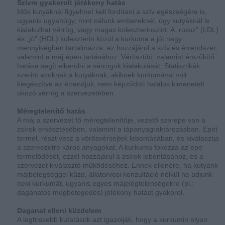
Szívre gyakorolt jótékony hatás
Idős kutyáknál figyelmet kell fordítani a szív egészségére is,
ugyanis ugyanúgy, mint nálunk embereknél, úgy kutyáknál is
kialakulhat vérrög, vagy magas koleszterinszint. A „rossz” (LDL)
és „jó” (HDL) koleszterin közül a kurkuma a jót nagy
mennyiségben tartalmazza, ez hozzájárul a szív és érrendszer,
valamint a máj épen tartásához. Vértisztító, valamint érszűkítő
hatása segít elkerülni a vérrögök kialakulását. Statisztikák
szerint azoknak a kutyáknak, akiknek kurkumával volt
kiegészítve az étrendjük, nem képződött halálos kimenetelt
okozó vérrög a szervezetében.
Méregtelenítő hatás
A máj a szervezet fő méregtelenítője, vezető szerepe van a
zsírok emésztésében, valamint a tápanyagraktározásban. Epét
termel, részt vesz a vörösvérsejtek lebontásában, és kiválasztja
a szervezetre káros anyagokat. A kurkuma fokozza az epe
termelődését, ezzel hozzájárul a zsírok lebontásához, és a
szervezet kiválasztó működéséhez. Ennek ellenére, ha kutyánk
májbetegséggel küzd, állatorvosi konzultáció nélkül ne adjunk
neki kurkumát, ugyanis egyes májelégtelenségekre (pl.:
daganatos megbetegedés) jótékony hatást gyakorol.
Daganat elleni küzdelem
A legfrissebb kutatások azt igazolják, hogy a kurkumin olyan