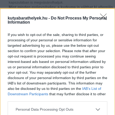
kapszulában is megvásárolhatjuk.
Mint minden gyógynövény, a kurkuma is válthat ki allergiás
rekaciót,
így érdemes eleinte csak minimális adagokat tenni a
kutya eledelébe. Így megbizonyosodhatunk arról, hogy kutyánk
kutyabarathelyek.hu -
Do Not Process My Personal
szervezete nem reagál negatívan a fűszerre - nehogy többet
Information
ártsunk, mint használjunk!
A legtöbb kutyatáp gyártó vállalat alkalmazza a kurkumát az
If you wish to opt-out of the sale, sharing to third parties, or
élelem elkészítésénél, de ne dőljünk be a hirdetéseknek,
ugyanis ettől függetlenül egyáltalán nem biztos, hogy
processing of your personal or sensitive information for
kiegyensúlyozott táplálásra ad lehetőséget a kurkumát feltüntető
targeted advertising by us, please use the below opt-out
készétel.
section to confirm your selection. Please note that after your
opt-out request is processed you may continue seeing
A teljes cikk
ITT
olvasható!
interest-based ads based on personal information utilized by
us or personal information disclosed to third parties prior to
Forrás: www.dogsnaturallymagazine.com
your opt-out. You may separately opt-out of the further
disclosure of your personal information by third parties on the
IAB’s list of downstream participants. This information may
also be disclosed by us to third parties on the
IAB’s List of
A nyers étrend
Downstream Participants
that may further disclose it to other
A nyers étrend hátulütői
third parties.
A rostok jelentősége kutyáink táplálásában
Personal Data Processing Opt Outs