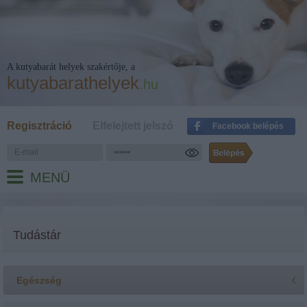
A kutyabarát helyek szakértője, a
kutyabarathelyek
.hu
Regisztráció
Elfelejtett jelszó
Facebook belépés
MENÜ
Tudástár
Egészség