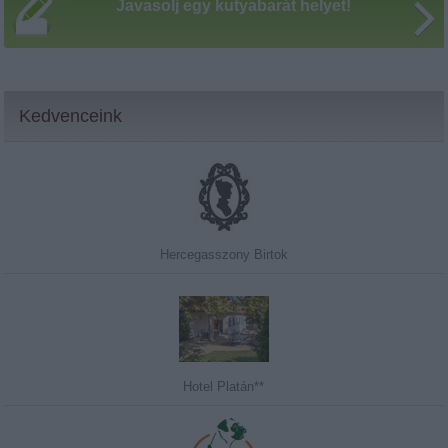
Javasolj egy kutyabarát helyet!
Kedvenceink
Hercegasszony Birtok
Hotel Platán**