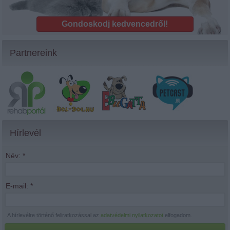
Gondoskodj kedvencedről!
Partnereink
Hírlevél
Név:
*
E-mail:
*
A hírlevélre történő feliratkozással az
adatvédelmi nyilatkozatot
elfogadom.