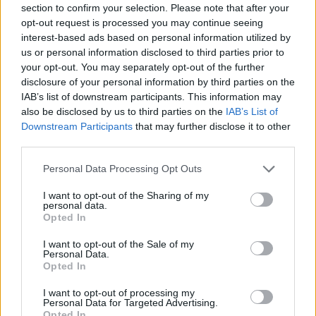
section to confirm your selection. Please note that after your
opt-out request is processed you may continue seeing
interest-based ads based on personal information utilized by
Minősítés
us or personal information disclosed to third parties prior to
your opt-out. You may separately opt-out of the further
Hogyan lehet minősített
disclosure of your personal information by third parties on the
kutyabarát helyed?
IAB’s list of downstream participants. This information may
also be disclosed by us to third parties on the
IAB’s List of
Downstream Participants
that may further disclose it to other
third parties.
Personal Data Processing Opt Outs
I want to opt-out of the Sharing of my
personal data.
Opted In
I want to opt-out of the Sale of my
Personal Data.
Tudj meg többet
Opted In
tanúsító védjegyünkről!
Megismerem
I want to opt-out of processing my
Personal Data for Targeted Advertising.
Opted In