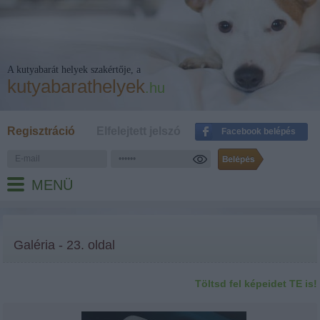
A kutyabarát helyek szakértője, a
kutyabarathelyek
.hu
Regisztráció
Elfelejtett jelszó
Facebook belépés
MENÜ
Galéria - 23. oldal
Töltsd fel képeidet TE is!