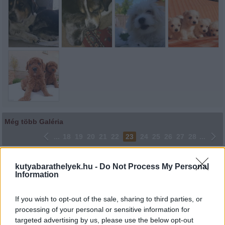
Még több Galéria
...
18
19
20
21
22
23
24
25
26
27
28
...
Lájkoláshoz és a kép megosztásához kattints a képre.
kutyabarathelyek.hu -
Do Not Process My Personal
Information
Ne felejtsd el lájkolni Facebook oldalunkat is! Köszönjük!
If you wish to opt-out of the sale, sharing to third parties, or
processing of your personal or sensitive information for
targeted advertising by us, please use the below opt-out