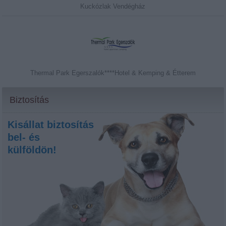
Kuckózlak Vendégház
Thermal Park Egerszalók****Hotel & Kemping & Étterem
Biztosítás
Kisállat biztosítás
bel- és
külföldön!