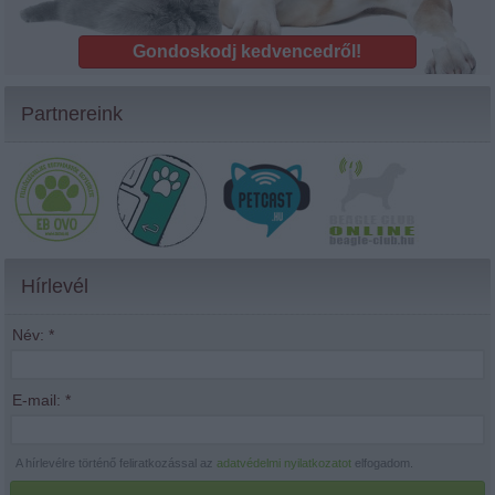
Gondoskodj kedvencedről!
Partnereink
Hírlevél
Név:
*
E-mail:
*
A hírlevélre történő feliratkozással az
adatvédelmi nyilatkozatot
elfogadom.