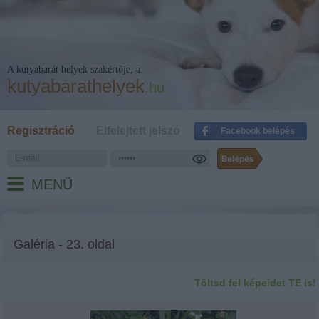
A kutyabarát helyek szakértője, a
kutyabarathelyek
.hu
Regisztráció
Elfelejtett jelszó
Facebook belépés
MENÜ
Galéria - 23. oldal
Töltsd fel képeidet TE is!