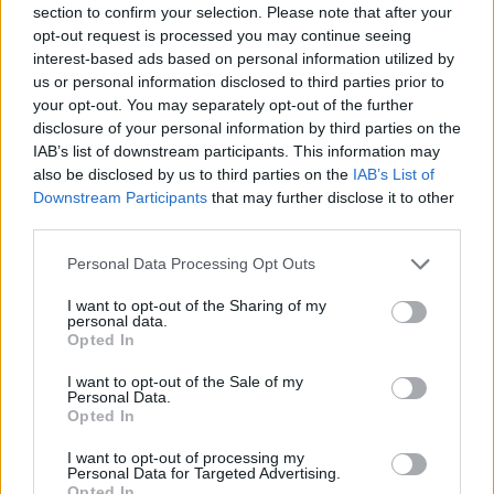
section to confirm your selection. Please note that after your
opt-out request is processed you may continue seeing
interest-based ads based on personal information utilized by
Minősítés
us or personal information disclosed to third parties prior to
your opt-out. You may separately opt-out of the further
Hogyan lehet minősített
disclosure of your personal information by third parties on the
kutyabarát helyed?
IAB’s list of downstream participants. This information may
also be disclosed by us to third parties on the
IAB’s List of
Downstream Participants
that may further disclose it to other
third parties.
Personal Data Processing Opt Outs
I want to opt-out of the Sharing of my
personal data.
Opted In
I want to opt-out of the Sale of my
Personal Data.
Tudj meg többet
Opted In
tanúsító védjegyünkről!
Megismerem
I want to opt-out of processing my
Personal Data for Targeted Advertising.
Opted In