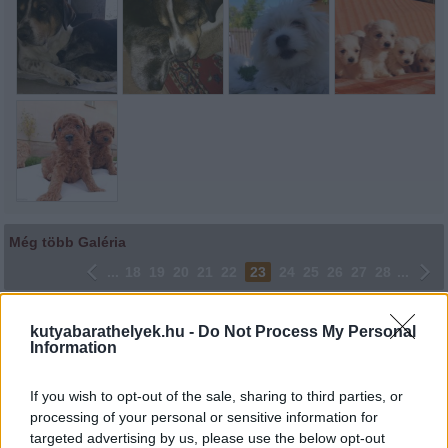
Még több Galéria
...
18
19
20
21
22
23
24
25
26
27
28
...
Lájkoláshoz és a kép megosztásához kattints a képre.
kutyabarathelyek.hu -
Do Not Process My Personal
Information
Ne felejtsd el lájkolni Facebook oldalunkat is! Köszönjük!
If you wish to opt-out of the sale, sharing to third parties, or
processing of your personal or sensitive information for
targeted advertising by us, please use the below opt-out