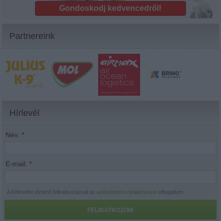
Gondoskodj kedvencedről!
Partnereink
Hírlevél
Név:
*
E-mail:
*
A hírlevélre történő feliratkozással az
adatvédelmi nyilatkozatot
elfogadom.
FELIRATKOZOM