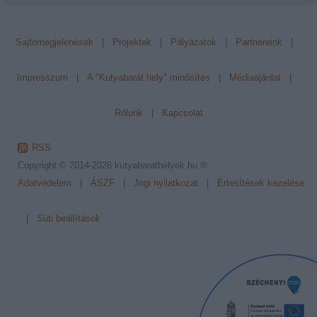
Sajtómegjelenések
|
Projektek
|
Pályázatok
|
Partnereink
|
Impresszum
|
A "Kutyabarát hely" minősítés
|
Médiaajánlat
|
Rólunk
|
Kapcsolat
RSS
Copyright © 2014-2026
kutyabarathelyek.hu ®
Adatvédelem
|
ÁSZF
|
Jogi nyilatkozat
|
Értesítések kezelése
|
Süti beállítások