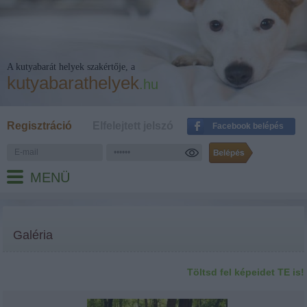
A kutyabarát helyek szakértője, a
kutyabarathelyek
.hu
Regisztráció
Elfelejtett jelszó
Facebook belépés
MENÜ
Galéria
Töltsd fel képeidet TE is!