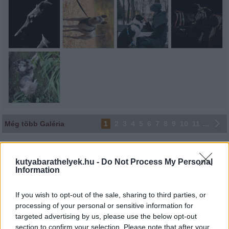
Még több Galéria
1
2
3
4
5
6
7
8
9
10
11
...
Lájkoláshoz és a kép megosztásához kattints a képre.
kutyabarathelyek.hu -
Do Not Process My Personal
Ne felejtsd el lájkolni Facebook oldalunkat is! Köszönjük!
Information
If you wish to opt-out of the sale, sharing to third parties, or
processing of your personal or sensitive information for
targeted advertising by us, please use the below opt-out
section to confirm your selection. Please note that after your