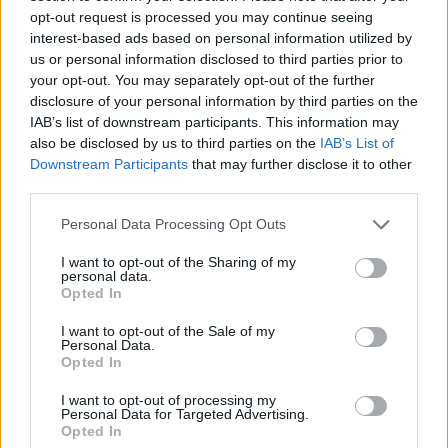
opt-out request is processed you may continue seeing
interest-based ads based on personal information utilized by
Minősítés
us or personal information disclosed to third parties prior to
your opt-out. You may separately opt-out of the further
Hogyan lehet minősített
kutyabarát helyed?
disclosure of your personal information by third parties on the
IAB’s list of downstream participants. This information may
also be disclosed by us to third parties on the
IAB’s List of
Downstream Participants
that may further disclose it to other
third parties.
Personal Data Processing Opt Outs
I want to opt-out of the Sharing of my
personal data.
Opted In
I want to opt-out of the Sale of my
Tudj meg többet
Personal Data.
tanúsító védjegyünkről!
Opted In
Megismerem
I want to opt-out of processing my
Personal Data for Targeted Advertising.
Opted In