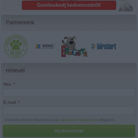
Gondoskodj kedvencedről!
Partnereink
Hírlevél
Név:
*
E-mail:
*
A hírlevélre történő feliratkozással az
adatvédelmi nyilatkozatot
elfogadom.
FELIRATKOZOM