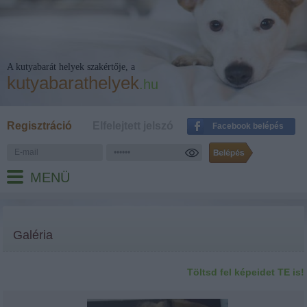
A kutyabarát helyek szakértője, a
kutyabarathelyek
.hu
Regisztráció
Elfelejtett jelszó
Facebook belépés
MENÜ
Galéria
Töltsd fel képeidet TE is!