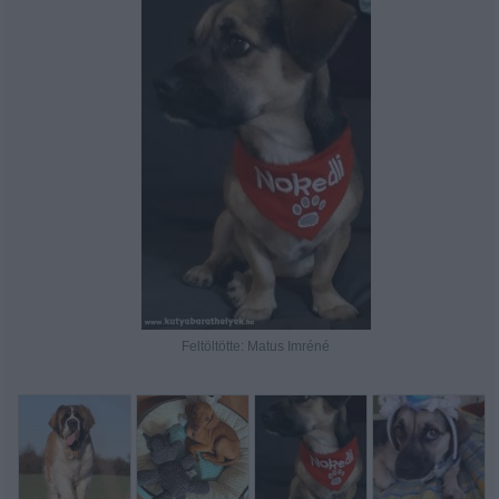
Feltöltötte: Matus Imréné