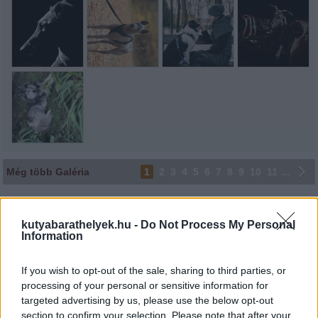
Még több Galéria
1
2
3
4
5
6
7
8
9
10
11
...
Lájkoláshoz és a kép megosztásához kattints a képre.
kutyabarathelyek.hu -
Do Not Process My Personal
Ne felejtsd el lájkolni Facebook oldalunkat is! Köszönjük!
Information
If you wish to opt-out of the sale, sharing to third parties, or
processing of your personal or sensitive information for
targeted advertising by us, please use the below opt-out
section to confirm your selection. Please note that after your