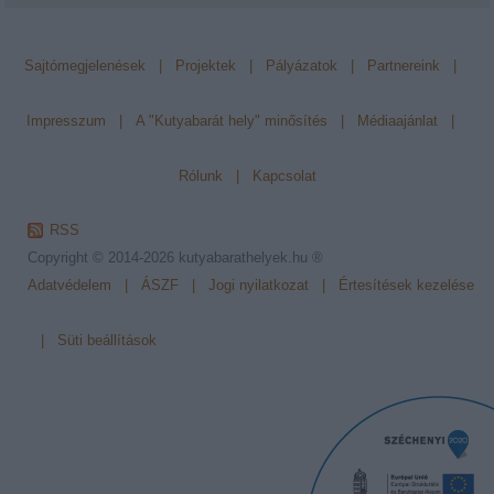
Sajtómegjelenések
|
Projektek
|
Pályázatok
|
Partnereink
|
Impresszum
|
A "Kutyabarát hely" minősítés
|
Médiaajánlat
|
Rólunk
|
Kapcsolat
RSS
Copyright © 2014-2026
kutyabarathelyek.hu ®
Adatvédelem
|
ÁSZF
|
Jogi nyilatkozat
|
Értesítések kezelése
|
Süti beállítások