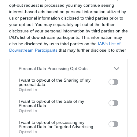
opt-out request is processed you may continue seeing
interest-based ads based on personal information utilized by
Minősítés
us or personal information disclosed to third parties prior to
your opt-out. You may separately opt-out of the further
Hogyan lehet minősített
kutyabarát helyed?
disclosure of your personal information by third parties on the
IAB’s list of downstream participants. This information may
also be disclosed by us to third parties on the
IAB’s List of
Downstream Participants
that may further disclose it to other
third parties.
Personal Data Processing Opt Outs
I want to opt-out of the Sharing of my
personal data.
Opted In
I want to opt-out of the Sale of my
Tudj meg többet
Personal Data.
tanúsító védjegyünkről!
Opted In
Megismerem
I want to opt-out of processing my
Personal Data for Targeted Advertising.
Opted In