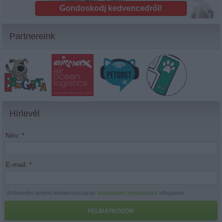
Gondoskodj kedvencedről!
Partnereink
Hírlevél
Név:
*
E-mail:
*
A hírlevélre történő feliratkozással az
adatvédelmi nyilatkozatot
elfogadom.
FELIRATKOZOM