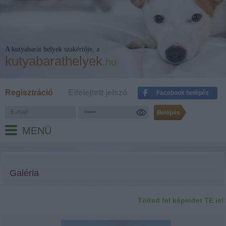
A kutyabarát helyek szakértője, a
kutyabarathelyek
.hu
Regisztráció
Elfelejtett jelszó
Facebook belépés
MENÜ
Galéria
Töltsd fel képeidet TE is!