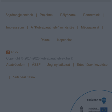
Sajtómegjelenések
|
Projektek
|
Pályázatok
|
Partnereink
|
Impresszum
|
A "Kutyabarát hely" minősítés
|
Médiaajánlat
|
Rólunk
|
Kapcsolat
RSS
Copyright © 2014-2026
kutyabarathelyek.hu ®
Adatvédelem
|
ÁSZF
|
Jogi nyilatkozat
|
Értesítések kezelése
|
Süti beállítások