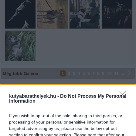
Még több Galéria
1
2
3
4
5
6
7
8
9
10
11
...
Lájkoláshoz és a kép megosztásához kattints a képre.
kutyabarathelyek.hu -
Do Not Process My Personal
Ne felejtsd el lájkolni Facebook oldalunkat is! Köszönjük!
Information
If you wish to opt-out of the sale, sharing to third parties, or
processing of your personal or sensitive information for
targeted advertising by us, please use the below opt-out
section to confirm your selection. Please note that after your