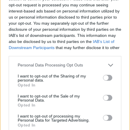
opt-out request is processed you may continue seeing
interest-based ads based on personal information utilized by
Minősítés
us or personal information disclosed to third parties prior to
your opt-out. You may separately opt-out of the further
Hogyan lehet minősített
kutyabarát helyed?
disclosure of your personal information by third parties on the
IAB’s list of downstream participants. This information may
also be disclosed by us to third parties on the
IAB’s List of
Downstream Participants
that may further disclose it to other
third parties.
Personal Data Processing Opt Outs
I want to opt-out of the Sharing of my
personal data.
Opted In
I want to opt-out of the Sale of my
Tudj meg többet
Personal Data.
tanúsító védjegyünkről!
Opted In
Megismerem
I want to opt-out of processing my
Personal Data for Targeted Advertising.
Opted In