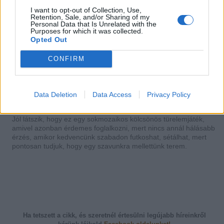
I want to opt-out of Collection, Use,
Retention, Sale, and/or Sharing of my
Personal Data that Is Unrelated with the
Purposes for which it was collected.
Opted Out
A jól nevelt kutyát játék közben is könnyű behívni.
CONFIRM
Forrás: www.salukitrix.wordpress.com
Fontos, hogyha minden igyekezetünk ellenére négylábúnk csak
nagy nehezen fut be, ne szidjuk le, mert társítani fogja a negatív
Data Deletion
Data Access
Privacy Policy
hatást a behívással.
Jól látszik, hogy ez egy sokmozaikos kölcsönös türelemjáték,
amivel azonban érdemes foglalkozni, mert nincs annál hálásabb
érzés, amikor kedvencünk szabadon futkoshat, sétálhat, mert
pontosan tudjuk, hogy egy szavunkra mellettünk terem.
Ha tetszett a cikk, és szeretnél értesülni legújabb híreinkről