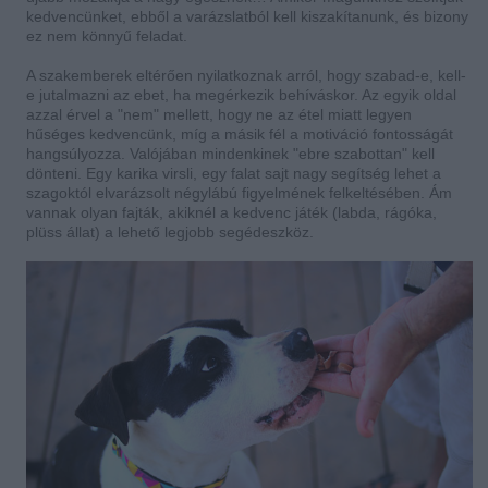
kedvencünket, ebből a varázslatból kell kiszakítanunk, és bizony
ez nem könnyű feladat.
A szakemberek eltérően nyilatkoznak arról, hogy szabad-e, kell-
e jutalmazni az ebet, ha megérkezik behíváskor. Az egyik oldal
azzal érvel a "nem" mellett, hogy ne az étel miatt legyen
hűséges kedvencünk, míg a másik fél a motiváció fontosságát
hangsúlyozza. Valójában mindenkinek "ebre szabottan" kell
dönteni. Egy karika virsli, egy falat sajt nagy segítség lehet a
szagoktól elvarázsolt négylábú figyelmének felkeltésében. Ám
vannak olyan fajták, akiknél a kedvenc játék (labda, rágóka,
plüss állat) a lehető legjobb segédeszköz.