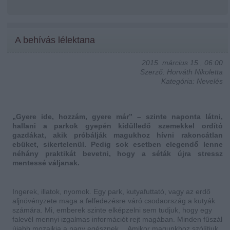
A behívás lélektana
2015. március 15., 06:00
Szerző: Horváth Nikoletta
Kategória: Nevelés
„Gyere ide, hozzám, gyere már” – szinte naponta látni,
hallani a parkok gyepén kidülledő szemekkel ordító
gazdákat, akik próbálják magukhoz hívni rakoncátlan
ebüket, sikertelenül. Pedig sok esetben elegendő lenne
néhány praktikát bevetni, hogy a séták újra stressz
mentessé váljanak.
Ingerek, illatok, nyomok. Egy park, kutyafuttató, vagy az erdő
aljnövényzete maga a felfedezésre váró csodaország a kutyák
számára. Mi, emberek szinte elképzelni sem tudjuk, hogy egy
falevél mennyi izgalmas információt rejt magában. Minden fűszál
újabb mozaikja a nagy egésznek… Amikor magunkhoz szólítjuk