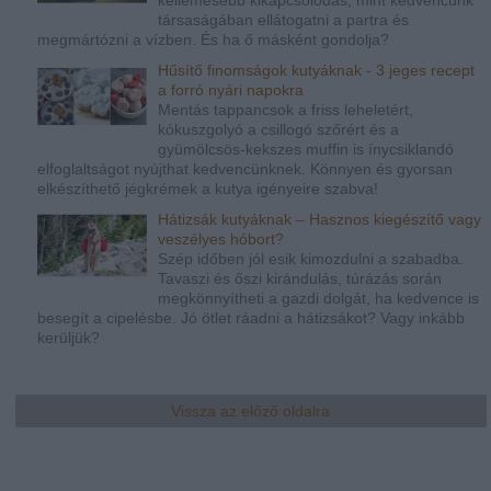
kellemesebb kikapcsolódás, mint kedvencünk
társaságában ellátogatni a partra és
megmártózni a vízben. És ha ő másként gondolja?
Hűsítő finomságok kutyáknak - 3 jeges recept
a forró nyári napokra
Mentás tappancsok a friss leheletért,
kókuszgolyó a csillogó szőrért és a
gyümölcsös-kekszes muffin is ínycsiklandó
elfoglaltságot nyújthat kedvencünknek. Könnyen és gyorsan
elkészíthető jégkrémek a kutya igényeire szabva!
Hátizsák kutyáknak – Hasznos kiegészítő vagy
veszélyes hóbort?
Szép időben jól esik kimozdulni a szabadba.
Tavaszi és őszi kirándulás, túrázás során
megkönnyítheti a gazdi dolgát, ha kedvence is
besegít a cipelésbe. Jó ötlet ráadni a hátizsákot? Vagy inkább
kerüljük?
Vissza az előző oldalra