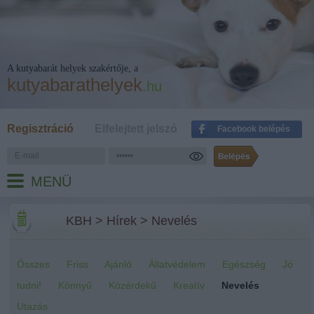
A kutyabarát helyek szakértője, a
kutyabarathelyek
.hu
Regisztráció
Elfelejtett jelszó
Facebook belépés
MENÜ
KBH
>
Hírek
>
Nevelés
Összes
Friss
Ajánló
Állatvédelem
Egészség
Jó
tudni!
Könnyű
Közérdekű
Kreatív
Nevelés
Utazás