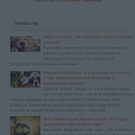
kérünk
lájkold
Facebook oldalunkat!
Témába vág
Több mint szőr - Mi mindenben segíti a bajusz
a kutyát?
Kutyánkra nézve nem csak kedves tekintete,
hanem a pofija körül meredező bajusz is
meglágyítja szívünket. De milyen célt
szolgálnak e különleges szőrszálak?
Hogyan szoktassam le a kutyámat az ásásról?
7 tipp, hogy kedvencünk és kertünk is
biztonságban legyen
Gödrök, lyukak, kiégett fű, esős időben pedig
sár mindenhol? Ki ne szeretné épségben tudni
otthona pázsitját az ásó tappancsoktól? Szerencsére több
trükköt is bevethetünk ennek érdekében úgy, hogy közben
kutyánk is pozitív élményként élje meg a változást.
Miért félnek egyes kutyák a víztől, és hogyan
segíthetünk nekik túllépni rajta?
Napsütés, lengedező szél, nyár… Mi is lehetne