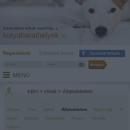
A kutyabarát helyek szakértője, a
kutyabarathelyek
.hu
Regisztráció
Elfelejtett jelszó
Facebook belépés
MENÜ
KBH
>
Hírek
>
Állatvédelem
Összes
Friss
Ajánló
Állatvédelem
Egészség
Jó
tudni!
Könnyű
Közérdekű
Kreatív
Nevelés
Utazás