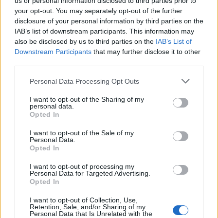
us or personal information disclosed to third parties prior to
cselekedete nem elfogadható semmilyen formában.
your opt-out. You may separately opt-out of the further
Amennyiben zavarta a szomszéd kutyájának az
disclosure of your personal information by third parties on the
egészségügyi állapota akkor elvihette volna
IAB’s list of downstream participants. This information may
állatorvoshoz a féregtelenítés miatt.
also be disclosed by us to third parties on the
IAB’s List of
Downstream Participants
that may further disclose it to other
A Berettyóújfalui Járásbíróság
ítélete nem jogerős, a döntést
third parties.
az ügyészség tudomásul vette, míg a vádlott enyhítésért
jelentett be fellebbezést.
Az ügy a Debreceni Törvényszéken
Personal Data Processing Opt Outs
folytatódik.
I want to opt-out of the Sharing of my
personal data.
Opted In
I want to opt-out of the Sale of my
Personal Data.
Opted In
Ha tetszett a cikk, és szeretnél értesülni legújabb híreinkről
I want to opt-out of processing my
kérünk
lájkold
Facebook oldalunkat!
Personal Data for Targeted Advertising.
Opted In
I want to opt-out of Collection, Use,
Retention, Sale, and/or Sharing of my
Témába vág
Personal Data that Is Unrelated with the