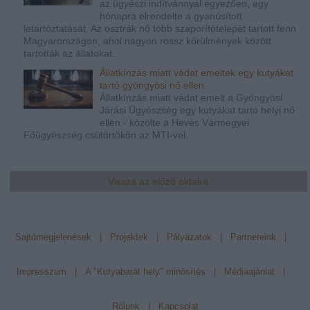
az ügyészi indítvánnyal egyezően, egy
hónapra elrendelte a gyanúsított
letartóztatását. Az osztrák nő több szaporítótelepet tartott fenn
Magyarországon, ahol nagyon rossz körülmények között
tartották az állatokat.
Állatkínzás miatt vádat emeltek egy kutyákat
tartó gyöngyösi nő ellen
Állatkínzás miatt vádat emelt a Gyöngyösi
Járási Ügyészség egy kutyákat tartó helyi nő
ellen - közölte a Heves Vármegyei
Főügyészség csütörtökön az MTI-vel.
Vissza az előző oldalra
Sajtómegjelenések
|
Projektek
|
Pályázatok
|
Partnereink
|
Impresszum
|
A "Kutyabarát hely" minősítés
|
Médiaajánlat
|
Rólunk
|
Kapcsolat