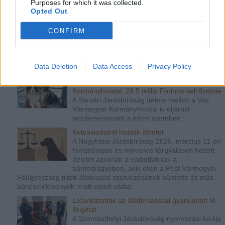
Purposes for which it was collected.
Opted Out
Így alakult Rozi pere másodfokon. Helyszíni
összefoglaló
CONFIRM
Az országot mélyen megrázta a szeptember 1-
jei eset, amikor Rozi kutyát egy autóhoz kötve,
nagy sebességgel húzták végig az aszfalton
Tiszaalpár és Kiskunfélegyháza között. Tegnap tartották a
Data Deletion
Data Access
Privacy Policy
másodfokú tárgyalást Kecskeméten.
A csöngei szaporító ellen nyert pert a
Kormányhivatal, 28.5 millió Forintot kell fizetnie
A Sárvári Járásbíróság ítélete mellett a Vas
Vármegyei Kormányhivatal is eljárást
kezdeményezett a nővel szemben.
Kutyaviadalról hoztak ítéletet
A Nagykátai Járásbíróság 2025. március 11-én
folytatólagos és nyilvános tárgyaláson hozott
ítéletet azoknak a vádlottaknak a
büntetőügyében, akik ellen a Pest Vármegyei
Főügyészség tiltott állatviadal szervezésének bűntette és más
bűncselekmények miatt emelt vádat.
Letartóztatták az állatkínzással gyanúsított M.
Brigittát
A Szombathelyi Járásbíróság nyomozási bírája