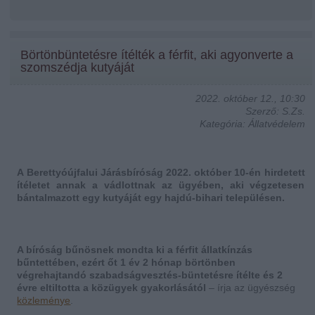
Börtönbüntetésre ítélték a férfit, aki agyonverte a
szomszédja kutyáját
2022. október 12., 10:30
Szerző: S.Zs.
Kategória: Állatvédelem
A Berettyóújfalui Járásbíróság 2022. október 10-én hirdetett
ítéletet annak a vádlottnak az ügyében, aki végzetesen
bántalmazott egy kutyáját egy hajdú-bihari településen.
A bíróság bűnösnek mondta ki a férfit állatkínzás
bűntettében, ezért őt 1 év 2 hónap börtönben
végrehajtandó szabadságvesztés-büntetésre ítélte és 2
évre eltiltotta a közügyek gyakorlásától
– írja az ügyészség
közleménye
.