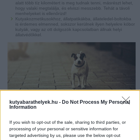
alatt több tíz kilométert is meg tudnak tenni, másrészt lehet,
hogy valaki megtalálja, és elviszi messzebb. Tehát a távoli
menhelyeket is ellenőrizd!
Kutyakozmetikusokhoz, állatpatikákba, állateledel-boltokba
is érdemes elmenned, sokszor kerülnek ilyen helyekre kóbor
kutyák, vagy az ott dolgozók kapcsolatban állnak helyi
állatvédőkkel.
kutyabarathelyek.hu -
Do Not Process My Personal
Information
A kutyád bízik benned, és hogy megtalálod, bízz Te is magadban!
If you wish to opt-out of the sale, sharing to third parties, or
processing of your personal or sensitive information for
targeted advertising by us, please use the below opt-out
Küldd el a Szilveszteri Állatmentő Ügyeletnek!