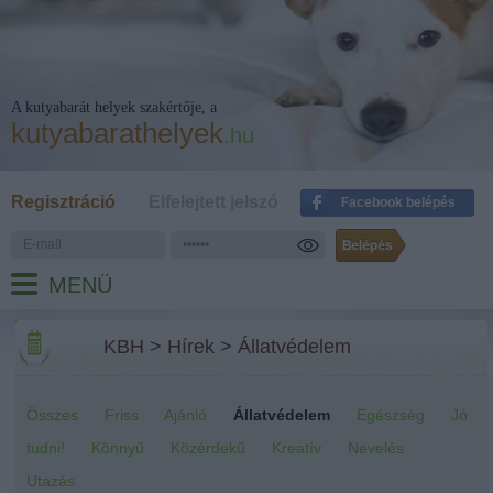
A kutyabarát helyek szakértője, a
kutyabarathelyek
.hu
Regisztráció
Elfelejtett jelszó
Facebook belépés
MENÜ
KBH
>
Hírek
>
Állatvédelem
Összes
Friss
Ajánló
Állatvédelem
Egészség
Jó
tudni!
Könnyű
Közérdekű
Kreatív
Nevelés
Utazás