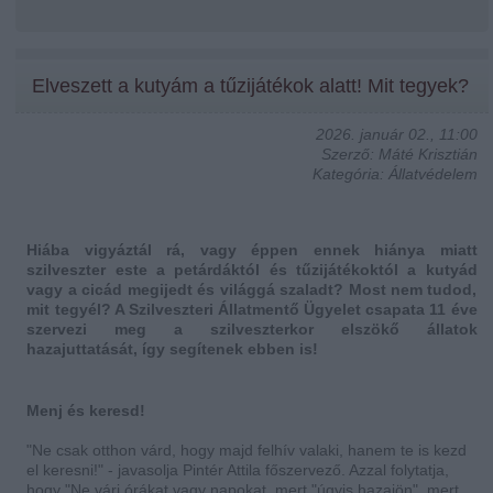
Elveszett a kutyám a tűzijátékok alatt! Mit tegyek?
2026. január 02., 11:00
Szerző: Máté Krisztián
Kategória: Állatvédelem
Hiába vigyáztál rá, vagy éppen ennek hiánya miatt
szilveszter este a petárdáktól és tűzijátékoktól a kutyád
vagy a cicád megijedt és világgá szaladt? Most nem tudod,
mit tegyél? A Szilveszteri Állatmentő Ügyelet csapata 11 éve
szervezi meg a szilveszterkor elszökő állatok
hazajuttatását, így segítenek ebben is!
Menj és keresd!
"Ne csak otthon várd, hogy majd felhív valaki, hanem te is kezd
el keresni!" - javasolja Pintér Attila főszervező. Azzal folytatja,
hogy "Ne várj órákat vagy napokat, mert "úgyis hazajön", mert