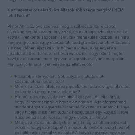
a szilveszterkor elszökött állatok többsége magától NEM
talál haza!"
Pintér Attila 11 éve szervezi meg a szilveszterkor elszökő
állatokon segítő kezdeményezést, és az ő tapasztalati szerint a
kutyák ilyenkor túlságosan rémültek menekülés közben, és mire
megnyugszanak vagy elfáradnak, addigra eltévednek. Ráadásul
a hideg időben éjszaka ki is hűlhet a kutya, akár egyetlen
éjszaka alatt is! Ezért amint észrevesszük, hogy eltűnt, rögtön
kezdjük el keresni, mert így van a legtöbb esélyünk megtalálni.
Még pár jó tanács ilyen esetre az állatvédőtől:
Plakátolj a környéken! Sok kutya a plakátoknak
köszönhetően kerül haza!
Menj el a közeli állatorvosi rendelőkbe, oda is vigyél plakátot
és kérdezd meg, nem vitték-e be?
Ha már ott vagy, vidd el az oltási könyvet, és ellenőrizd,
hogy jól szerepelnek-e benne az adataid. A telefonszámod
mindenképpen legyen feltüntetve! Sokszor az adatok hiánya
vagy hibája miatt nem tudunk hazajuttatni egy kutyát! Illetve
írasd be az állatorvossal, hogy elveszett a kutya!
Menj el a közeli menhelyekre, nézd meg az ottani kutyákat,
és ott is hagyj szórólapot! A messzebb lévőket pedig hívd fel,
és küldj nekik emailen plakátot! A kutyák egyrészt egy nap