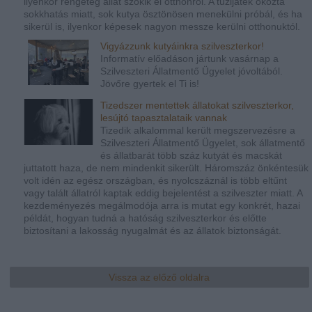
ilyenkor rengeteg állat szökik el otthonról. A tűzijáték okozta
sokkhatás miatt, sok kutya ösztönösen menekülni próbál, és ha
sikerül is, ilyenkor képesek nagyon messze kerülni otthonuktól.
Vigyázzunk kutyáinkra szilveszterkor!
Informatív előadáson jártunk vasárnap a
Szilveszteri Állatmentő Ügyelet jóvoltából.
Jövőre gyertek el Ti is!
Tizedszer mentettek állatokat szilveszterkor,
lesújtó tapasztalataik vannak
Tizedik alkalommal került megszervezésre a
Szilveszteri Állatmentő Ügyelet, sok állatmentő
és állatbarát több száz kutyát és macskát
juttatott haza, de nem mindenkit sikerült. Háromszáz önkéntesük
volt idén az egész országban, és nyolcszáznál is több eltűnt
vagy talált állatról kaptak eddig bejelentést a szilveszter miatt. A
kezdeményezés megálmodója arra is mutat egy konkrét, hazai
példát, hogyan tudná a hatóság szilveszterkor és előtte
biztosítani a lakosság nyugalmát és az állatok biztonságát.
Vissza az előző oldalra