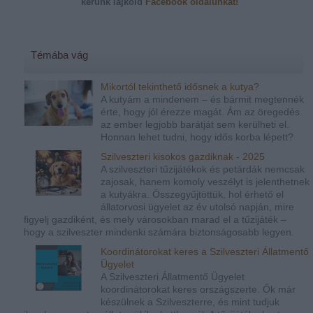
kérünk
lájkold
Facebook oldalunkat!
Témába vág
Mikortól tekinthető idősnek a kutya?
A kutyám a mindenem – és bármit megtennék
érte, hogy jól érezze magát. Ám az öregedés
az ember legjobb barátját sem kerülheti el.
Honnan lehet tudni, hogy idős korba lépett?
Szilveszteri kisokos gazdiknak - 2025
A szilveszteri tűzijátékok és petárdák nemcsak
zajosak, hanem komoly veszélyt is jelenthetnek
a kutyákra. Összegyűjtöttük, hol érhető el
állatorvosi ügyelet az év utolsó napján, mire
figyelj gazdiként, és mely városokban marad el a tűzijáték –
hogy a szilveszter mindenki számára biztonságosabb legyen.
Koordinátorokat keres a Szilveszteri Állatmentő
Ügyelet
A Szilveszteri Állatmentő Ügyelet
koordinátorokat keres országszerte. Ők már
készülnek a Szilveszterre, és mint tudjuk