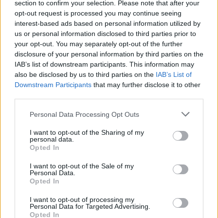
section to confirm your selection. Please note that after your
A posztokat a
Szilveszteri Állatmentő Ügyelet
elveszett-talált
opt-out request is processed you may continue seeing
állat bejelentése csoportba
interest-based ads based on personal information utilized by
várják:
https://www.facebook.com/groups/1495829884322214/
us or personal information disclosed to third parties prior to
your opt-out. You may separately opt-out of the further
Viszont Pintér Attila kéri, hogy pár dologra kérjük figyeljen a
disclosure of your personal information by third parties on the
gazdi, mert csak így tudnak hatékonyan segíteni:
IAB’s list of downstream participants. This information may
Ha egy már létező posztot osztasz meg, akkor az a poszt
also be disclosed by us to third parties on the
IAB’s List of
nyilvános legyen!
Legyen a posztban egy jó kép a kutyáról, amin jól látszik az
Downstream Participants
that may further disclose it to other
egész kutya!
third parties.
Szerepeljenek a leírásban a kutya legfontosabb adatai: kora,
színe, neme, különös ismertetőjele, betegsége, valamint az
Personal Data Processing Opt Outs
elvesztés helye és ideje, illetve a te telefonszámod! Ez
utóbbi a legfontosabb, mert így tud a leggyorsabban szólni
I want to opt-out of the Sharing of my
neked, ha megtalálja valaki a kutyád!
personal data.
Ha változik valami (pl. látják a kutyát valahol), akkor ne új
Opted In
posztot csinálj, hanem az eredetit frissítsd!
Ha pedig a kutya meglett, akkor ne töröld a posztot, hanem
I want to opt-out of the Sale of my
írd a tetejére nagybetűvel hogy "OTTHON VAN",
Personal Data.
"MEGKERÜLT" vagy bármi mást, amiből egyértelmű, hogy
Opted In
rendben van a kutya!
Valamint fontos, és megkönnyíted az állatmentők munkáját vele,
I want to opt-out of processing my
Personal Data for Targeted Advertising.
ezért kérnek még két dolgot:
Opted In