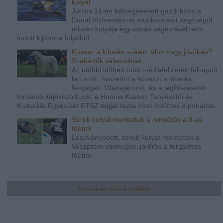
kutyát
Június 14-én kétségbeesett gazdi hívta a
Dunai Vízirendészet munkatársait segítségül,
miután kutyája egy úszás végeztével nem
tudott kijönni a folyóból.
Kuvasz a kihalás szélén: álhír vagy jövőkép?
Szakértők válaszolnak.
Az utóbbi időben több médiafelületen felkapott
lett a hír, miszerint a kuvaszt a kihalás
fenyegeti. Utánajártunk, és a leghitelesebb
forrásból tájékozódtunk: a Hunnia Kuvasz Tenyésztői és
Kulturális Egyesület ETSZ tagjai tiszta vizet öntöttek a pohárba.
Sérült kutyát mentettek a rendőrök a 8-as
főútról
Lesoványodott, sérült kutyát mentettek a
Veszprém vármegyei járőrök a forgalmas
főútról.
Vissza az előző oldalra