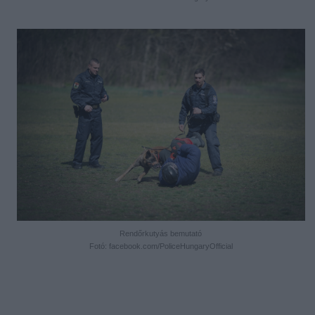
Rendőrkutyás bemutató
Fotó: facebook.com/PoliceHungaryOfficial