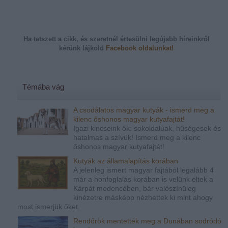
Ha tetszett a cikk, és szeretnél értesülni legújabb híreinkről
kérünk
lájkold
Facebook oldalunkat!
Témába vág
A csodálatos magyar kutyák - ismerd meg a
kilenc őshonos magyar kutyafajtát!
Igazi kincseink ők: sokoldalúak, hűségesek és
hatalmas a szívük! Ismerd meg a kilenc
őshonos magyar kutyafajtát!
Kutyák az államalapítás korában
A jelenleg ismert magyar fajtából legalább 4
már a honfoglalás korában is velünk éltek a
Kárpát medencében, bár valószínüleg
kinézetre másképp nézhettek ki mint ahogy
most ismerjük őket.
Rendőrök mentették meg a Dunában sodródó