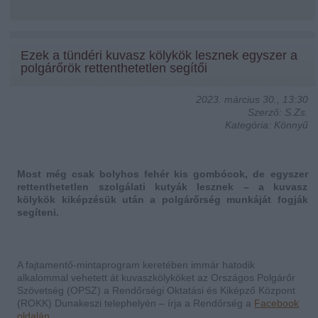
Ezek a tündéri kuvasz kölykök lesznek egyszer a
polgárőrök rettenthetetlen segítői
2023. március 30., 13:30
Szerző: S.Zs.
Kategória: Könnyű
Most még csak bolyhos fehér kis gombócok, de egyszer
rettenthetetlen szolgálati kutyák lesznek – a kuvasz
kölykök kiképzésük után a polgárőrség munkáját fogják
segíteni.
A fajtamentő-mintaprogram keretében immár hatodik
alkalommal vehetett át kuvaszkölyköket az Országos Polgárőr
Szövetség (OPSZ) a Rendőrségi Oktatási és Kiképző Központ
(ROKK) Dunakeszi telephelyén – írja a Rendőrség a
Facebook
oldalán
.