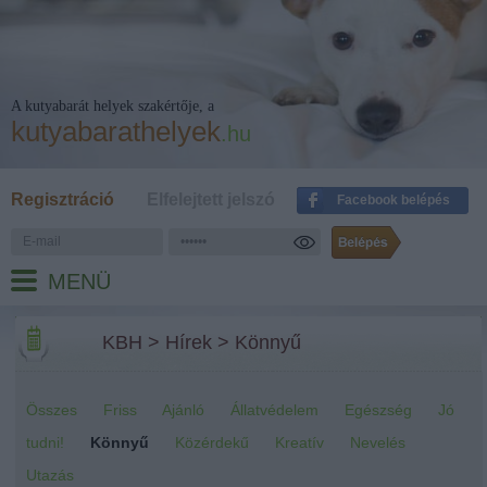
A kutyabarát helyek szakértője, a
kutyabarathelyek
.hu
Regisztráció
Elfelejtett jelszó
Facebook belépés
MENÜ
KBH
>
Hírek
>
Könnyű
Összes
Friss
Ajánló
Állatvédelem
Egészség
Jó
tudni!
Könnyű
Közérdekű
Kreatív
Nevelés
Utazás