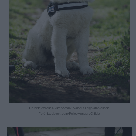
Ha befejeződik a kiképzésük, valódi szolgálatba állnak
Fotó: facebook.com/PoliceHungaryOfficial