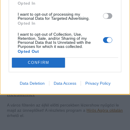
Opted In
Nyíregyháza
I want to opt-out of processing my
Nyíregyházán nem lesz tűzijáték szilveszterkor – a város
Personal Data for Targeted Advertising.
utcabállal ünnepel a Kossuth téren. Ulrich Attila alpolgármester
Opted In
elmondta, hogy az idén sem lesz tűzijáték, mert egy évben csak
egyet rendez a város, meghallgatva az állattartókat és a
I want to opt-out of Collection, Use,
környezetvédőket – olvasható a Sunshine Fm
Retention, Sale, and/or Sharing of my
programajánlójában
.
Personal Data that Is Unrelated with the
Purposes for which it was collected.
Opted Out
Kaposvár
CONFIRM
A város szilveszteri buliján a Kossuth téren nem tartalmaz a
program tűzijátékot – helyette fényfestésben gyönyörködhetnek
az ünneplők. A program
ide kattintva
érhető el.
Data Deletion
Data Access
Privacy Policy
Kecskemét
A város főterén az éjfél előtti percekben lézershow nyűgözi le
majd az ünneplőket! A részletes program a
Hírös Agóra oldalán
érhető el.