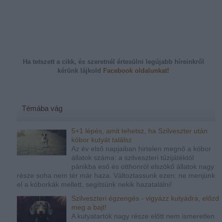
Ha tetszett a cikk, és szeretnél értesülni legújabb híreinkről
kérünk
lájkold
Facebook oldalunkat!
Témába vág
5+1 lépés, amit tehetsz, ha Szilveszter után
kóbor kutyát találsz
Az év első napjaiban hirtelen megnő a kóbor
állatok száma: a szilveszteri tűzijátéktól
pánikba eső és otthonról elszökő állatok nagy
része soha nem tér már haza. Változtassunk ezen: ne menjünk
el a kóborkák mellett, segítsünk nekik hazatalálni!
Szilveszteri égzengés - vigyázz kutyádra, előzd
meg a bajt!
A kutyatartók nagy része előtt nem ismeretlen