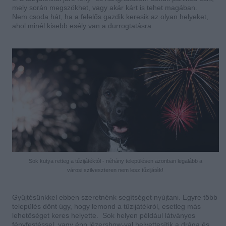
mely során megszökhet, vagy akár kárt is tehet magában.
Nem csoda hát, ha a felelős gazdik keresik az olyan helyeket,
ahol minél kisebb esély van a durrogtatásra.
Sok kutya retteg a tűzijátéktól - néhány településen azonban legalább a
városi szilveszteren nem lesz tűzijáték!
Gyűjtésünkkel ebben szeretnénk segítséget nyújtani. Egyre több
település dönt úgy, hogy lemond a tűzijátékról, esetleg más
lehetőséget keres helyette. Sok helyen például látványos
fényfestéssel, vagy épp lézershow-val helyettesítik a drága és