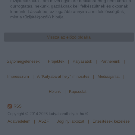
tűzijátékozókra - ám mivel egyelőre betiltásra még nem került a
durrogtatás, nekünk, gazdáknak kell felkészültnek és okosnak
lennünk. Lássuk be, ez legalább annyira a mi felelősségünk,
mint a tűzijáték(ozók) hibája.
Vissza az előző oldalra
Sajtómegjelenések
|
Projektek
|
Pályázatok
|
Partnereink
|
Impresszum
|
A "Kutyabarát hely" minősítés
|
Médiaajánlat
|
Rólunk
|
Kapcsolat
RSS
Copyright © 2014-2026
kutyabarathelyek.hu ®
Adatvédelem
|
ÁSZF
|
Jogi nyilatkozat
|
Értesítések kezelése