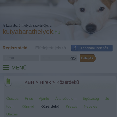
A kutyabarát helyek szakértője, a
kutyabarathelyek
.hu
Regisztráció
Elfelejtett jelszó
Facebook belépés
MENÜ
KBH
>
Hírek
>
Közérdekű
Összes
Friss
Ajánló
Állatvédelem
Egészség
Jó
tudni!
Könnyű
Közérdekű
Kreatív
Nevelés
Utazás