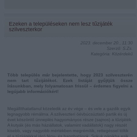
Ezeken a településeken nem lesz tűzijáték
szilveszterkor
2023. december 20., 11:30
Szerző: S.Zs.
Kategória: Közérdekű
Több település már bejelentette, hogy 2023 szilveszterén
nem tart tűzijátékot. Ezek listáját gyűjtjük össze
írásunkban, mely folyamatosan frissül – érdemes figyelni a
legújabb információkért!
Megállíthatatlanul közeledik az év vége – és vele a gazdik egyik
legnagyobb rémálma. A szilveszteri óévbúcsúztató partik és új
évet köszöntő ünneplés hagyományos része (sajnos) a tűzijáték.
A kutyák (és más háziállatok, valamint vadállatok) nagy részét
kisebb, vagy nagyobb mértékben megrémítik, rettegéssel töltik
el a tűzijátékkal járó fény- és hanghatások. Sokuk pánikba esik,