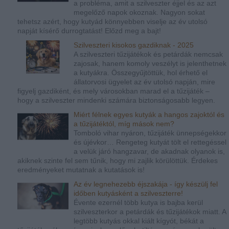
a probléma, amit a szilveszter éjjel és az azt
megelőző napok okoznak. Nagyon sokat
tehetsz azért, hogy kutyád könnyebben viselje az év utolsó
napját kísérő durrogtatást! Előzd meg a bajt!
Szilveszteri kisokos gazdiknak - 2025
A szilveszteri tűzijátékok és petárdák nemcsak
zajosak, hanem komoly veszélyt is jelenthetnek
a kutyákra. Összegyűjtöttük, hol érhető el
állatorvosi ügyelet az év utolsó napján, mire
figyelj gazdiként, és mely városokban marad el a tűzijáték –
hogy a szilveszter mindenki számára biztonságosabb legyen.
Miért félnek egyes kutyák a hangos zajoktól és
a tűzijátéktól, míg mások nem?
Tomboló vihar nyáron, tűzijáték ünnepségekkor
és újévkor… Rengeteg kutyát tölt el rettegéssel
a velük járó hangzavar, de akadnak olyanok is,
akiknek szinte fel sem tűnik, hogy mi zajlik körülöttük. Érdekes
eredményeket mutatnak a kutatások is!
Az év legnehezebb éjszakája - így készülj fel
időben kutyásként a szilveszterre!
Évente ezernél több kutya is bajba kerül
szilveszterkor a petárdák és tűzijátékok miatt. A
legtöbb kutyás okkal kiált kígyót, békát a