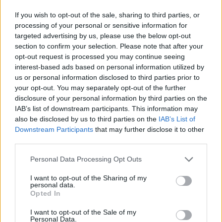
mely
ide kattintva
érhető el.
If you wish to opt-out of the sale, sharing to third parties, or
A Magyar Madártani és Természetvédelmi Egyesület, Komárom-
Esztergom megyei csoportja december 31-én este és éjjel járőr-
processing of your personal or sensitive information for
és figyelőszolgálatot szervez Tata Város Önkormányzata, a
targeted advertising by us, please use the below opt-out
Duna-Ipoly Nemzeti Park Igazgatóság, a Száz Völgy
section to confirm your selection. Please note that after your
Természetvédelmi Egyesület és az Által-ér Szövetség
opt-out request is processed you may continue seeing
részvételével. A szolgálatot a helyi rendőrség, a polgárőrség és
interest-based ads based on personal information utilized by
polgári természetőrök együttműködve végzik majd - írja a
us or personal information disclosed to third parties prior to
kemma.hu
.
Hála az intézkedéseknek csendes szilveszter
várható Tatán.
your opt-out. You may separately opt-out of the further
disclosure of your personal information by third parties on the
IAB’s list of downstream participants. This information may
also be disclosed by us to third parties on the
IAB’s List of
Szombathely
Downstream Participants
that may further disclose it to other
third parties.
A városi szilveszteri bulin idén sem lesz tűzijáték. A város
vezetése már korábban elkötelezte magát amellett, hogy a lakók
és az állatok nyugalma érdekében nem fog tűzijátékot tartani
Personal Data Processing Opt Outs
szilveszterkor – írja az
ugytudjuk.hu
. A tűzijáték helyett
Fényjátékot tartalmaz a program: egy csökkentett hang- és
I want to opt-out of the Sharing of my
personal data.
környezeti hatású elemekből összeállított pirotechnikai showra
Opted In
számíthat a közönség.
I want to opt-out of the Sale of my
Personal Data.