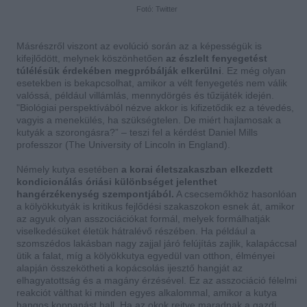
Fotó: Twitter
Másrészről viszont az evolúció során az a képességük is
kifejlődött, melynek köszönhetően
az észlelt fenyegetést
túlélésük érdekében megpróbálják elkerülni
. Ez még olyan
esetekben is bekapcsolhat, amikor a vélt fenyegetés nem válik
valóssá, például villámlás, mennydörgés és tűzijáték idején.
"
Biológiai perspektívából nézve akkor is kifizetődik ez a tévedés,
vagyis a menekülés, ha szükségtelen. De miért hajlamosak a
kutyák a szorongásra?” – teszi fel a kérdést Daniel Mills
professzor (The University of Lincoln in England).
Némely kutya esetében
a korai életszakaszban elkezdett
kondicionálás óriási különbséget jelenthet
hangérzékenység szempontjából.
A csecsemőkhöz hasonlóan
a kölyökkutyák is kritikus fejlődési szakaszokon esnek át, amikor
az agyuk olyan asszociációkat formál, melyek formálhatják
viselkedésüket életük hátralévő részében. Ha például a
szomszédos lakásban nagy zajjal járó felújítás zajlik, kalapáccsal
ütik a falat, míg a kölyökkutya egyedül van otthon, élményei
alapján összekötheti a kopácsolás ijesztő hangját az
elhagyatottság és a magány érzésével.
Ez az asszociáció félelmi
reakciót válthat ki minden egyes alkalommal, amikor a kutya
hangos koppanást hall. Ha az okok rejtve maradnak a gazdi