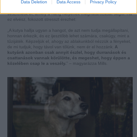
Data Deletion
Data Access
Privacy Policy
a hallás romlása is okozhatja ezt. Az idősebb kutyák először a
magasabb frekvenciájú hangok felismerésének képességét
veszíthetik el, amely a hang helyének meghatározását segíti. Ha
ez elvész, fokozott stresszt érezhet:
„A kutya hallja ugyan a hangot, de azt nem tudja megállapítani,
honnan érkezik, és ez ijesztőbb lehet számára, csakúgy, mint a
tűzijáték. Képzeljük el, ahogy az ablakunkból nézzük a fényeket,
de mi tudjuk, hogy távol van tőlünk, nem ér el hozzánk.
A
kutyánk azonban csak annyit észlel, hogy durranások és
csattanások vannak körülötte, és megeshet, hogy éppen a
közelében csap le a veszély.
” – magyarázza Mills.