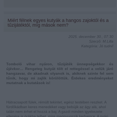
Miért félnek egyes kutyák a hangos zajoktól és a
tűzijátéktól, míg mások nem?
2025. december 30., 07:30
Szerző: M.Lilla
Kategória: Jó tudni!
Tomboló vihar nyáron, tűzijáték ünnepségekkor és
újévkor… Rengeteg kutyát tölt el rettegéssel a velük járó
hangzavar, de akadnak olyanok is, akiknek szinte fel sem
tűnik, hogy mi zajlik körülöttük. Érdekes eredményeket
mutatnak a kutatások is!
Hátracsapott fülek, rémült tekintet, egész testében reszket. A
fürdőkádban keres menedéket vagy bebújik az ágy alá, ahol
talán nem érhet el hozzá a baj. A gazdi minden igyekezete
ellenére is órákba telhet, mire megnyugszik kedvence. A nyári