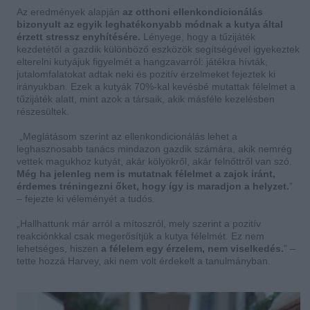
Az eredmények alapján
az otthoni ellenkondicionálás
bizonyult az egyik leghatékonyabb módnak a kutya által
érzett stressz enyhítésére.
Lényege, hogy a tűzijáték
kezdetétől a gazdik különböző eszközök segítségével igyekeztek
elterelni kutyájuk figyelmét a hangzavarról: játékra hívták,
jutalomfalatokat adtak neki és pozitív érzelmeket fejeztek ki
irányukban. Ezek a kutyák 70%-kal kevésbé mutattak félelmet a
tűzijáték alatt, mint azok a társaik, akik másféle kezelésben
részesültek.
„Meglátásom szerint az ellenkondicionálás lehet a
leghasznosabb tanács mindazon gazdik számára, akik nemrég
vettek magukhoz kutyát, akár kölyökről, akár felnőttről van szó.
Még ha jelenleg nem is mutatnak félelmet a zajok iránt,
érdemes tréningezni őket, hogy így is maradjon a helyzet.
”
– fejezte ki véleményét a tudós.
„Hallhattunk már arról a mítoszról, mely szerint a pozitív
reakciónkkal csak megerősítjük a kutya félelmét. Ez nem
lehetséges, hiszen
a félelem egy érzelem, nem viselkedés.
” –
tette hozzá Harvey, aki nem volt érdekelt a tanulmányban.