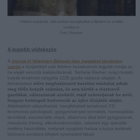
Félelem kutyáknál - idős korban hozzájárulhat a fájdalom és a hallás
romlása is
Fotó: Pinterest
A legjobb védekezés
A
Journal of Veterinary Behavior
-ban megjelent tanulmány
szerint
a tűzijátéktól való félelem kezelésének legjobb módja az,
ha elejét vesszük kialakulásának. Stefanie Riemer, svájci kutató,
kutyák érzelmeit vizsgálta 1225 gazda válaszai alapján. A
felmérésben
előre meghatározott kezelési módokat adtak
meg félős kutyák számára, és arra kérték a résztvevő
gazdákat, válasszanak azokból, majd számoljanak be arról,
hogyan boldogult kedvencük az újévi tűzijáték idején
.
Alábbiakból választhattak: hangfelvételt tartalmazó CD,
feromonos párologtató, gyógynövényes termékek, homeopátiás
termékek, esszenciális olajok, állatorvos által felírt gyógyszerek,
relaxációs tréning, ellenkondicionálás, valamint egy speciális
mellény használata, melynek nyugtató hatása a kutya testének
bizonyos pontjaira kifejtett nyomásból fakad.