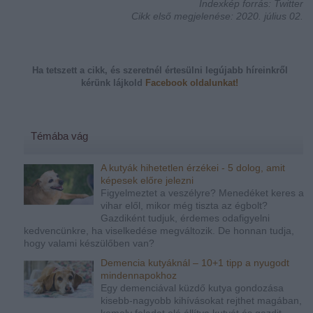
Indexkép forrás: Twitter
Cikk első megjelenése: 2020. július 02.
Ha tetszett a cikk, és szeretnél értesülni legújabb híreinkről
kérünk
lájkold
Facebook oldalunkat!
Témába vág
A kutyák hihetetlen érzékei - 5 dolog, amit
képesek előre jelezni
Figyelmeztet a veszélyre? Menedéket keres a
vihar elől, mikor még tiszta az égbolt?
Gazdiként tudjuk, érdemes odafigyelni
kedvencünkre, ha viselkedése megváltozik. De honnan tudja,
hogy valami készülőben van?
Demencia kutyáknál – 10+1 tipp a nyugodt
mindennapokhoz
Egy demenciával küzdő kutya gondozása
kisebb-nagyobb kihívásokat rejthet magában,