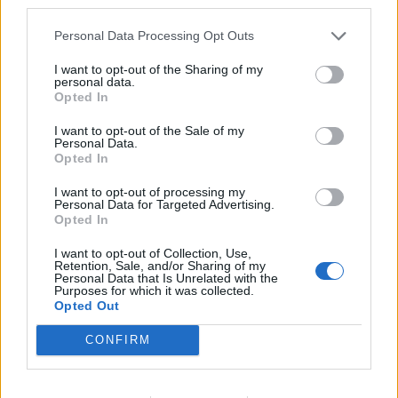
third parties.
miszerint
a kutyák olyan hosszú ideje voltak kitéve a
félelmet keltő zajoknak, stressznek, hogy szabályozási
Personal Data Processing Opt Outs
zavar lépett fel náluk
. A HHM aktivitása lecsökkent, mondhatni,
elemi szinten kimerültek tőle. Vagyis a hosszú ideje fennálló
I want to opt-out of the Sharing of my
szorongás és stressz miatt belső mechanizmusuk többé már
personal data.
nem volt képes megbirkózni vele
. Hasonló figyelhető meg a
Opted In
krónikus stresszel élő embereknél, akik úgy érzik, már nem
tudnak mit kezdeni a helyzettel.
I want to opt-out of the Sale of my
Personal Data.
A hangokkal szembeni érzékenység és félelem nem feltétlen áll
Opted In
összefüggésben a kutya vérmérsékletével.
Zajokra adott
félelmi reakciókkal kapcsolatos tanulmányok
arra engednek
I want to opt-out of processing my
következtetni, hogy számos tényező (pl. a fajta, életkor, nem,
Personal Data for Targeted Advertising.
reproduktív státusz, a gazdával eltöltött idő hossza és a korai
Opted In
élmények hangos zajokkal) befolyásolhatja azt, hogyan
reagálnak a kutyák a tűzijátékra és ahhoz hasonló hangokra.
I want to opt-out of Collection, Use,
Azoknál a kutyáknál például, akik jelenlegi gazdájuk mellett
Retention, Sale, and/or Sharing of my
Personal Data that Is Unrelated with the
látták meg a napvilágot, alacsonyabb kockázata volt a félelem
Purposes for which it was collected.
kialakulásának azon társaikhoz képest, akik második vagy
Opted Out
harmadik gazdájukkal éltek. A kutyafajták és keverékek
összehasonlításában pedig előbbieknél volt szembetűnőbb a
CONFIRM
félelmi viselkedés megjelenése.
A félelem kockázata az életkor előrehaladtával is nőhet.
Az
időskori betegségekkel összefüggésbe hozható fájdalom mellett