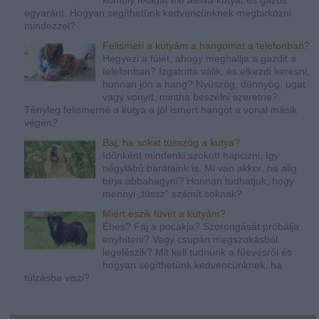
komoly feladat elé állítva kutyát és gazdit
egyaránt. Hogyan segíthetünk kedvencünknek megbirkózni
mindezzel?
Felismeri a kutyám a hangomat a telefonban?
Hegyezi a fülét, ahogy meghallja a gazdit a
telefonban? Izgatottá válik, és elkezdi keresni,
honnan jön a hang? Nyüszög, dünnyög, ugat
vagy vonyít, mintha beszélni szeretne?
Tényleg felismerné a kutya a jól ismert hangot a vonal másik
végén?
Baj, ha sokat tüsszög a kutya?
Időnként mindenki szokott hapcizni, így
négylábú barátaink is. Mi van akkor, ha alig
bírja abbahagyni? Honnan tudhatjuk, hogy
mennyi „tüssz” számít soknak?
Miért eszik füvet a kutyám?
Éhes? Fáj a pocakja? Szorongását próbálja
enyhíteni? Vagy csupán megszokásból
legelészik? Mit kell tudnunk a fűevésről és
hogyan segíthetünk kedvencünknek, ha
túlzásba viszi?