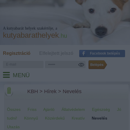
A kutyabarát helyek szakértője, a
kutyabarathelyek
.hu
Regisztráció
Elfelejtett jelszó
Facebook belépés
MENÜ
KBH
>
Hírek
>
Nevelés
Összes
Friss
Ajánló
Állatvédelem
Egészség
Jó
tudni!
Könnyű
Közérdekű
Kreatív
Nevelés
Utazás