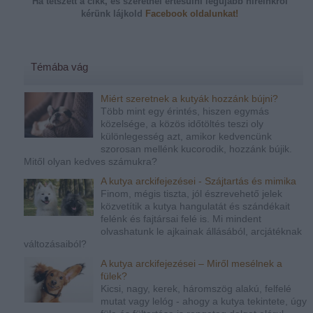
Ha tetszett a cikk, és szeretnél értesülni legújabb híreinkről
kérünk
lájkold
Facebook oldalunkat!
Témába vág
Miért szeretnek a kutyák hozzánk bújni?
Több mint egy érintés, hiszen egymás
közelsége, a közös időtöltés teszi oly
különlegesség azt, amikor kedvencünk
szorosan mellénk kucorodik, hozzánk bújik.
Mitől olyan kedves számukra?
A kutya arckifejezései - Szájtartás és mimika
Finom, mégis tiszta, jól észrevehető jelek
közvetítik a kutya hangulatát és szándékait
felénk és fajtársai felé is. Mi mindent
olvashatunk le ajkainak állásából, arcjátéknak
változásaiból?
A kutya arckifejezései – Miről mesélnek a
fülek?
Kicsi, nagy, kerek, háromszög alakú, felfelé
mutat vagy lelóg - ahogy a kutya tekintete, úgy