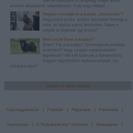
füle és fültartása is rengeteg dolgot elárul
érzelmi állapotáról, szándékairól. Tudj meg többet!
Hogyan mondják el a kutyák: „Köszönöm”?
Nagyszerű érzés, amikor szívünket belengi a
hála, és átjárja egész lényünket. Vajon a
kutyák is képesek így érezni?
Miért eszik füvet a kutyám?
Éhes? Fáj a pocakja? Szorongását próbálja
enyhíteni? Vagy csupán megszokásból
legelészik? Mit kell tudnunk a fűevésről és
hogyan segíthetünk kedvencünknek, ha
túlzásba viszi?
Vissza az előző oldalra
Sajtómegjelenések
|
Projektek
|
Pályázatok
|
Partnereink
|
Impresszum
|
A "Kutyabarát hely" minősítés
|
Médiaajánlat
|