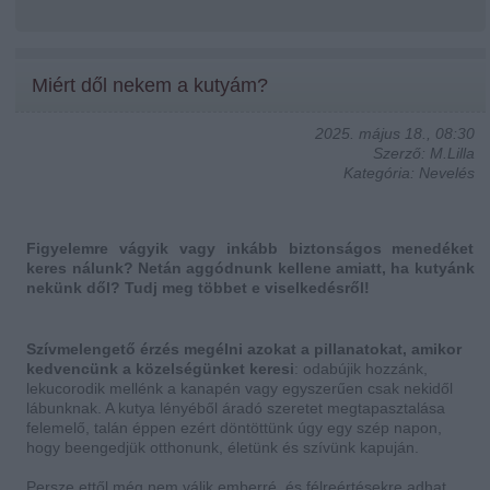
Miért dől nekem a kutyám?
2025. május 18., 08:30
Szerző: M.Lilla
Kategória: Nevelés
Figyelemre vágyik vagy inkább biztonságos menedéket
keres nálunk? Netán aggódnunk kellene amiatt, ha kutyánk
nekünk dől? Tudj meg többet e viselkedésről!
Szívmelengető érzés megélni azokat a pillanatokat, amikor
kedvencünk a közelségünket keresi
: odabújik hozzánk,
lekucorodik mellénk a kanapén vagy egyszerűen csak nekidől
lábunknak. A kutya lényéből áradó szeretet megtapasztalása
felemelő, talán éppen ezért döntöttünk úgy egy szép napon,
hogy beengedjük otthonunk, életünk és szívünk kapuján.
Persze ettől még nem válik emberré, és félreértésekre adhat