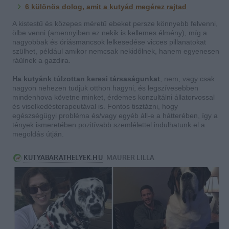
6 különös dolog, amit a kutyád megérez rajtad
A kistestű és közepes méretű ebeket persze könnyebb felvenni,
ölbe venni (amennyiben ez nekik is kellemes élmény), míg a
nagyobbak és óriásmancsok lelkesedése vicces pillanatokat
szülhet, például amikor nemcsak nekidőlnek, hanem egyenesen
ráülnek a gazdira.
Ha kutyánk túlzottan keresi társaságunkat
, nem, vagy csak
nagyon nehezen tudjuk otthon hagyni, és legszívesebben
mindenhova követne minket, érdemes konzultálni állatorvossal
és viselkedésterapeutával is. Fontos tisztázni, hogy
egészségügyi probléma és/vagy egyéb áll-e a hátterében, így a
tények ismeretében pozitívabb szemlélettel indulhatunk el a
megoldás útján.