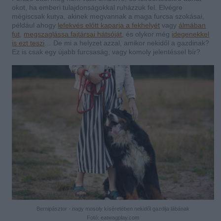
okot, ha emberi tulajdonságokkal ruházzuk fel. Elvégre
mégiscsak kutya, akinek megvannak a maga furcsa szokásai,
például ahogy
lefekvés előtt kaparja a fekhelyét
vagy
álmában
fut
,
megszaglássa fajtársai hátsóját
,
és olykor még
idegenekkel
is ezt teszi
… De mi a helyzet azzal, amikor nekidől a gazdinak?
Ez is csak egy újabb furcsaság, vagy komoly jelentéssel bír?
Bernipásztor - nagy mosoly kíséretében nekidől gazdija lábának
Fotó: eatwagplay.com