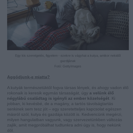
Egy kis szeretgetés, figyelem - ezekre is vágyhat a kutya, amikor nekidől
gazdijának
Fotó: GettyImages
Aggódjunk-e miatta?
A kutyák természetüktől fogva társas lények, és ahogy vadon élő
rokonaik is keresik egymás társaságát, úgy
a velünk élő
négylábú családtag is igényli az ember közelségét
. Ki
jobban, ki kevésbé, de a magány, a tartós távolságtartás
senkinek sem tesz jót – egy szeretetteljes kapcsolat egészen
másról szól, kutya és gazdája között is. Kedvencünk megérzi,
milyen hangulatban vagyunk, vagy szervezetünkben változás
zajlik, amit megpróbálhat tudtunkra adni úgy is, hogy nekünk
dől.