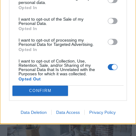
personal data.
Biztonságot kereshet gazdijánál sétán a kutya, ha odabújik hozzá
Opted In
Fotó: dogtime.com
I want to opt-out of the Sale of my
Egy megnyugtató érintés ilyenkor rengeteget segíthet!
Personal Data.
Ahogy a kisgyermek is keresi édesanyja kezét, kutyánk bennünk
Opted In
keresheti a kapaszkodót, ha fél vagy csupán bizonytalan,
tanácstalan. Útmutatást várhat tőlünk, s ha ezt megadjuk neki,
I want to opt-out of processing my
még nagyobb bizalommal lesz irántunk. Különösen fontos ez
Personal Data for Targeted Advertising.
kölykök és félénk kutyák esetében.
Opted In
Figyeljük meg a kutya testbeszédét!
Milyen jeleket ad?
I want to opt-out of Collection, Use,
Látjuk-e rajta a szorongás, félelem, stressz jeleit? Milyen
Retention, Sale, and/or Sharing of my
hangokat ad ki? Nyüszög? Vagy csak némán figyeli
Personal Data that Is Unrelated with the
Purposes for which it was collected.
környezetét? Mit tükröz a tekintete? Feszültséget? Ijedtséget?
Opted Out
Vagy meglepetést a sok újdonság láttán? Ha úgy véljük, nem
tudunk megbirkózni a helyzettel, kérjünk tanácsot pozitív
módszereket alkalmazó, a rehabilitáció terén is tapasztalt
CONFIRM
kutyatrénertől!
Data Deletion
Data Access
Privacy Policy