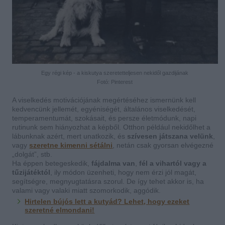
Egy régi kép - a kiskutya szeretetteljesen nekidől gazdijának
Fotó: Pinterest
A viselkedés motivációjának megértéséhez ismernünk kell
kedvencünk jellemét, egyéniségét, általános viselkedését,
temperamentumát, szokásait, és persze életmódunk, napi
rutinunk sem hiányozhat a képből. Otthon például nekidőlhet a
lábunknak azért, mert unatkozik, és
szívesen játszana velünk
,
vagy
szeretne kimenni sétálni
, netán csak gyorsan elvégezné
„dolgát”, stb.
Ha éppen betegeskedik,
fájdalma van
,
fél a vihartól vagy a
tűzijátéktól
, ily módon üzenheti, hogy nem érzi jól magát,
segítségre, megnyugtatásra szorul. De így tehet akkor is, ha
valami vagy valaki miatt szomorkodik, aggódik.
Hirtelen bújós lett a kutyád? Lehet, hogy ezeket
szeretné elmondani!