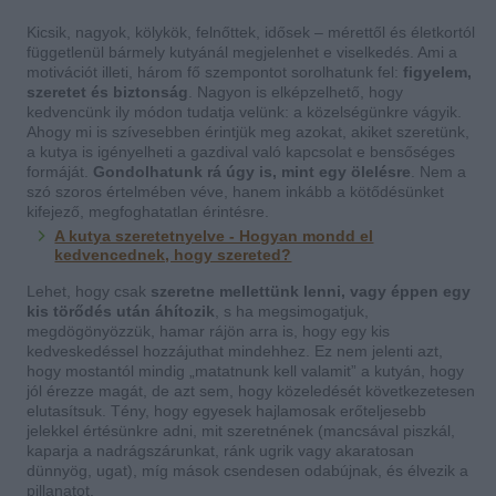
Kicsik, nagyok, kölykök, felnőttek, idősek – mérettől és életkortól
függetlenül bármely kutyánál megjelenhet e viselkedés. Ami a
motivációt illeti, három fő szempontot sorolhatunk fel:
figyelem,
szeretet és biztonság
. Nagyon is elképzelhető, hogy
kedvencünk ily módon tudatja velünk: a közelségünkre vágyik.
Ahogy mi is szívesebben érintjük meg azokat, akiket szeretünk,
a kutya is igényelheti a gazdival való kapcsolat e bensőséges
formáját.
Gondolhatunk rá úgy is, mint egy ölelésre
. Nem a
szó szoros értelmében véve, hanem inkább a kötődésünket
kifejező, megfoghatatlan érintésre.
A kutya szeretetnyelve - Hogyan mondd el
kedvencednek, hogy szereted?
Lehet, hogy csak
szeretne mellettünk lenni, vagy éppen egy
kis törődés után áhítozik
, s ha megsimogatjuk,
megdögönyözzük, hamar rájön arra is, hogy egy kis
kedveskedéssel hozzájuthat mindehhez. Ez nem jelenti azt,
hogy mostantól mindig „matatnunk kell valamit” a kutyán, hogy
jól érezze magát, de azt sem, hogy közeledését következetesen
elutasítsuk. Tény, hogy egyesek hajlamosak erőteljesebb
jelekkel értésünkre adni, mit szeretnének (mancsával piszkál,
kaparja a nadrágszárunkat, ránk ugrik vagy akaratosan
dünnyög, ugat), míg mások csendesen odabújnak, és élvezik a
pillanatot.