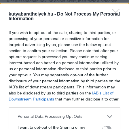
Kint a szabadban nekünk dőlhet azért, mert fázik a hidegben,
vagy zavarja az eső, a szél, a hóesés. Így tehet akkor is, ha tart
valamitől, valakitől, például új helyen az idegenektől, más
kutyabarathelyek.hu -
Do Not Process My Personal
kutyáktól, vagy ijesztően hat számára a látvány, a zajok, a
Information
szagok sokasága. Azáltal, hogy nekidől a gazdinak, vagy
szorosan hozzábújik, kifejezheti azt, hogy kellemetlenül érzi
magát adott helyzetben, és
biztonságra, védelemre vágyik,
If you wish to opt-out of the sale, sharing to third parties, or
amit a gazditól remél
.
processing of your personal or sensitive information for
targeted advertising by us, please use the below opt-out
section to confirm your selection. Please note that after your
opt-out request is processed you may continue seeing
interest-based ads based on personal information utilized by
us or personal information disclosed to third parties prior to
your opt-out. You may separately opt-out of the further
disclosure of your personal information by third parties on the
IAB’s list of downstream participants. This information may
also be disclosed by us to third parties on the
IAB’s List of
Downstream Participants
that may further disclose it to other
third parties.
Personal Data Processing Opt Outs
I want to opt-out of the Sharing of my