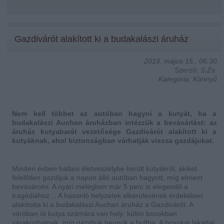
Gazdivárót alakított ki a budakalászi áruház
2019. május 15., 06:30
Szerző: S.Zs.
Kategória: Könnyű
Nem kell többet az autóban hagyni a kutyát, ha a
budakalászi Auchan áruházban intézzük a bevásárlást: az
áruház kutyabarát vezetősége Gazdivárót alakított ki a
kutyáknak, ahol biztonságban várhatják vissza gazdájukat.
Minden évben hallani életveszélybe került kutyákról, akiket
felelőtlen gazdijuk a napon álló autóban hagyott, míg elment
bevásárolni. A nyári melegben már 5 perc is elegendő a
tragédiához… A hasonló helyzetek elkerülésének érdekében
alakította ki a budakalászi Auchan áruház a Gazdivárót. A
váróban öt kutya számára van hely: külön boxokban
várakozhatnak, míg gazdijuk beugrik a boltba. A boxokat lakattal