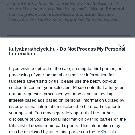
sóderrel borított területet, ami kutya-wc-ként funkcionál, itt
megfelelő szemetest is találnak a gazdik”
- folytatta
Rosental
Rita
. -
Egyelőre csak a budakalászi áruházban található
Gazdiváró, de bízunk benne, hogy jó példát mutatunk vele”.
Tippek
kutyabarathelyek.hu -
Do Not Process My Personal
Ne hagyd magára kedvenced az autóban, különösen
Information
akkor, ha melegebb az időjárás: nem csak a nyári
melegben forrósodhat fel veszélyes hőmérsékletűre a
jármű, már tavasszal, és ősszel is oda kell erre
If you wish to opt-out of the sale, sharing to third parties, or
figyelni!
processing of your personal or sensitive information for
Mielőtt igénybe vennéd a Gazdivárót, járasd meg
targeted advertising by us, please use the below opt-out
kutyád, hogy levezesse felesleges energiáit, és
section to confirm your selection. Please note that after your
elvégezhesse a dolgát. Utóbbihoz igénybe veheted a
opt-out request is processed you may continue seeing
fent már említett kijelölt területet is a váró mellett.
Ha tudod kutyádról, hogy szeparációs szorongással
interest-based ads based on personal information utilized by
küzd, inkább ne vidd magaddal a bevásárlásra!
us or personal information disclosed to third parties prior to
Ha új a kutyusod számára a helyzet, de szeretnéd
your opt-out. You may separately opt-out of the further
igénybe venni a Gazdivárót, szánj egy kis időt az
disclosure of your personal information by third parties on the
ismerkedésre: sétál el vele arra több alkalommal,
ismertesd meg vele a boxot. Pár alkalommal helyezd
IAB’s list of downstream participants. This information may
el kedvenced a boxban, de csak rövid időre - majd
also be disclosed by us to third parties on the
IAB’s List of
mindig kicsit hosszabbra. Így megtanulja, hogy nem