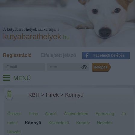
A kutyabarát helyek szakértője, a
kutyabarathelyek
.hu
Regisztráció
Elfelejtett jelszó
Facebook belépés
MENÜ
KBH
>
Hírek
>
Könnyű
Összes
Friss
Ajánló
Állatvédelem
Egészség
Jó
tudni!
Könnyű
Közérdekű
Kreatív
Nevelés
Utazás