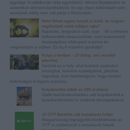
egysége. A vállalkozás célja egyértelmű: elhozni Budapestre az
autentikus vietnámi kávékultúrát, és egy olyan italkínálatot adni,
amelynek eddig nem volt párja a fővárosban.
Miért félnek egyes kutyák a víztől, és hogyan
segíthetünk nekik túllépni rajta?
Napsütés, lengedező szél, nyár… Mi is lehetne
kellemesebb kikapcsolódás, mint kedvencünk
társaságában ellátogatni a partra és
megmártózni a vízben. És ha ő másként gondolja?
Kutya a kertben - 10 dolog, ami veszélyt
jelenthet
Kertünk az a hely, ahol kutyánk szabadon
mozoghat, kedvére szaladgálhat, játszhat,
napozhat. A mi felelősségünk, hogy mindez
biztonságos is legyen számára.
Kutyabaráttá váltak az OBI áruházai
Újabb barkácsáruházlánc vált kutyabaráttá a
kutyabarathelyek.hu szakmai támogatásával.
10 OTP Bankfiók vált kutyabarát hellyé
Magyarország legnagyobb bankhálózata az
OTP is csatlakozott a kutyabarát helyek
közösséghez!