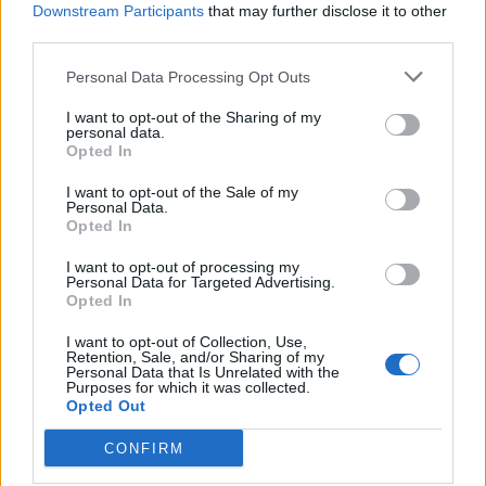
Downstream Participants
that may further disclose it to other
kell félnie, vissza fogsz jönni hozzá. Dicsérd meg
third parties.
minden alkalommal alaposan, akár jutifalattal!
Légy Te is figyelmes: ha kutyusod “meglepetést”
hagyott volna a boxban, kapd elő a zacsit és szedd
Personal Data Processing Opt Outs
össze! Mutassuk meg, hogy mi is odafigyelünk, felelős
gazdik vagyunk!
I want to opt-out of the Sharing of my
personal data.
Opted In
I want to opt-out of the Sale of my
Personal Data.
Opted In
A budakalászi Auchan egyébként programjaiban is nyit a kutyák
és kutyások felé: Legközelebb
Gyereknapi kutya party
-n vehet
I want to opt-out of processing my
részt náluk minden kutyabarát. Lesznek kutyás bemutatók,
Personal Data for Targeted Advertising.
kutyaszépségverseny, ingyenes oktatás. Addig is lehet nevezni a
Opted In
“Kedvencem és én” című
rajzpályázatra
, melynek
eredményhirdetésére szintén a gyereknapon kerül majd sor.
I want to opt-out of Collection, Use,
Retention, Sale, and/or Sharing of my
Personal Data that Is Unrelated with the
Purposes for which it was collected.
Opted Out
CONFIRM