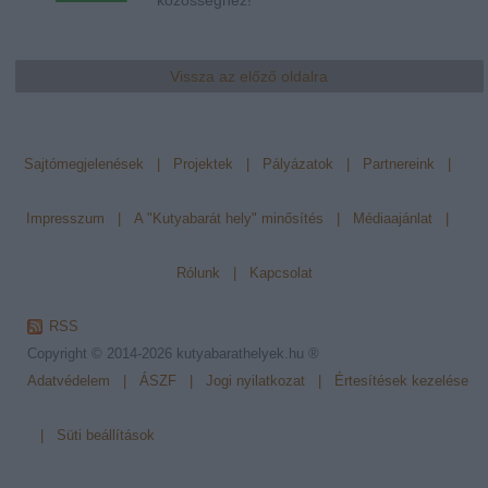
Vissza az előző oldalra
Sajtómegjelenések
|
Projektek
|
Pályázatok
|
Partnereink
|
Impresszum
|
A "Kutyabarát hely" minősítés
|
Médiaajánlat
|
Rólunk
|
Kapcsolat
RSS
Copyright © 2014-2026
kutyabarathelyek.hu ®
Adatvédelem
|
ÁSZF
|
Jogi nyilatkozat
|
Értesítések kezelése
|
Süti beállítások