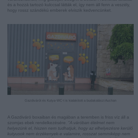
és a hozzá tartozó kulccsal látták el, így nem áll fenn a veszély,
hogy rossz szándékú emberek elviszik kedvencünket.
Gazdivárót és Kutya-WC-t is kialakított a budakalászi Auchan
A Gazdiváró boxaiban és magában a teremben is friss víz áll a
szomjas ebek rendelkezésére.
“A váróban élelmet nem
helyezünk el, hiszen nem tudhatjuk, hogy az elhelyezésre kerülő
kutyusok nem érzékenyek-e valamire, rosszat semmiképp nem