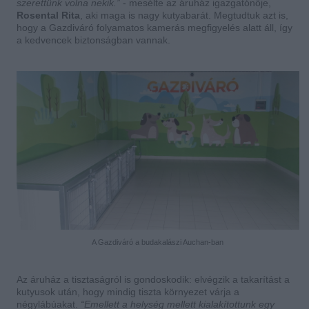
szerettünk volna nekik.”
- mesélte az áruház igazgatónője,
Rosental Rita
, aki maga is nagy kutyabarát. Megtudtuk azt is,
hogy a Gazdiváró folyamatos kamerás megfigyelés alatt áll, így
a kedvencek biztonságban vannak.
A Gazdiváró a budakalászi Auchan-ban
Az áruház a tisztaságról is gondoskodik: elvégzik a takarítást a
kutyusok után, hogy mindig tiszta környezet várja a
négylábúakat.
“Emellett a helység mellett kialakítottunk egy