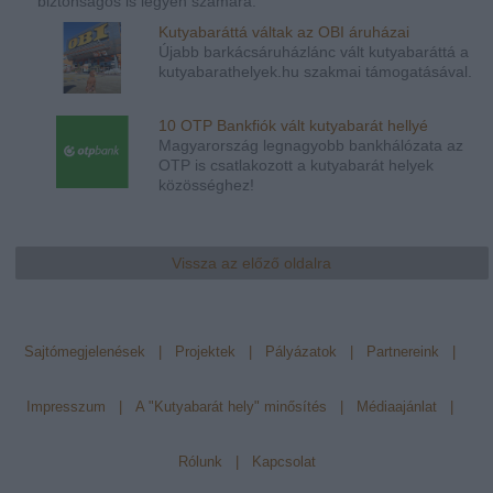
biztonságos is legyen számára.
Kutyabaráttá váltak az OBI áruházai
Újabb barkácsáruházlánc vált kutyabaráttá a
kutyabarathelyek.hu szakmai támogatásával.
10 OTP Bankfiók vált kutyabarát hellyé
Magyarország legnagyobb bankhálózata az
OTP is csatlakozott a kutyabarát helyek
közösséghez!
Vissza az előző oldalra
Sajtómegjelenések
|
Projektek
|
Pályázatok
|
Partnereink
|
Impresszum
|
A "Kutyabarát hely" minősítés
|
Médiaajánlat
|
Rólunk
|
Kapcsolat