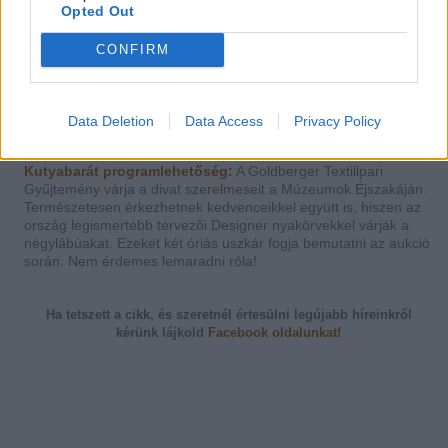
Opted Out
CONFIRM
Data Deletion
Data Access
Privacy Policy
Óbudai Múzeum
Kutyabarát programlehetőség:
A Goldberger Textilipari
Gyűjtemény várja a divat szerelmeseit a Múzeumok Éjszakáján.
Természetesen érkezhetnek kedvenceikkel együtt is, hiszen az
ország legismertebb tervezői Designer nyakörvekkel várják a
négylábúakat. Ezeket két óriás uszkár fogja bemutatni az aukció
során. Nem érdemes lemaradni róla!
Ha tetszett a cikk, és szeretnél értesülni legújabb híreinkről
kérünk
lájkold
Facebook oldalunkat!