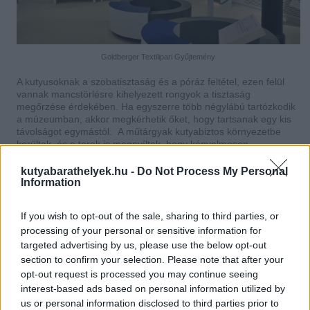
Goldberger Textilipari Gyűjtemény
A kutyusoknak a szobatisztaság és a póráz feltétel, ezen felül
vannak mancstörlésre kihelyezett rongyok a tisztaság
megőrzése érdekében. Ha egyszerre több négylábú tartózkodik
a múzeumban, akkor megkérhetik őket, hogy tartsanak egy kis
távolságot egymástól. A műtárgyak kutyabiztos környezetbe
kerültek, és a terek is megnyíltak, hogy kényelmesen
nézelődhessenek a látogatók. Minden ebet friss vízzel várnak!
kutyabarathelyek.hu -
Do Not Process My Personal
A tapasztalat eddig maximálisan pozitív, mindig nyugodtan
Information
sétáló, kedves kutyák érkeztek a kiállításokra. A látogatottságot
még nem növelte nagymértékben a változtatás, de a
If you wish to opt-out of the sale, sharing to third parties, or
kezdeményezés több mint 120000 emberhez jutott már el. Az
processing of your personal or sensitive information for
érdeklődők örömmel fogadták, hogy már kutyával is
megtekinthetik a múzeumot, és pozitív előrelépésnek tartják,
targeted advertising by us, please use the below opt-out
hogy Magyarországon is teret nyert az efféle változtatás.
section to confirm your selection. Please note that after your
opt-out request is processed you may continue seeing
interest-based ads based on personal information utilized by
us or personal information disclosed to third parties prior to