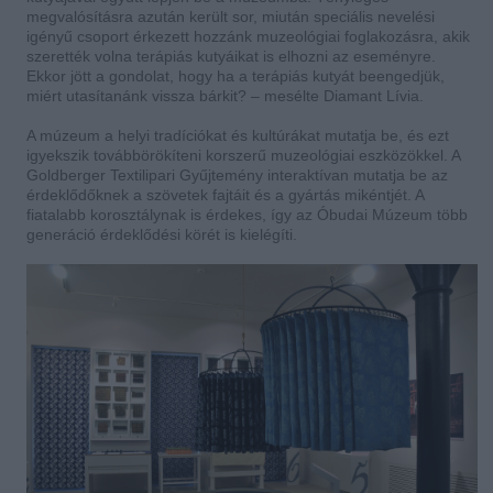
megvalósításra azután került sor, miután speciális nevelési
igényű csoport érkezett hozzánk muzeológiai foglakozásra, akik
szerették volna terápiás kutyáikat is elhozni az eseményre.
Ekkor jött a gondolat, hogy ha a terápiás kutyát beengedjük,
miért utasítanánk vissza bárkit? – mesélte Diamant Lívia.
A múzeum a helyi tradíciókat és kultúrákat mutatja be, és ezt
igyekszik továbbörökíteni korszerű muzeológiai eszközökkel. A
Goldberger Textilipari Gyűjtemény interaktívan mutatja be az
érdeklődőknek a szövetek fajtáit és a gyártás mikéntjét. A
fiatalabb korosztálynak is érdekes, így az Óbudai Múzeum több
generáció érdeklődési körét is kielégíti.