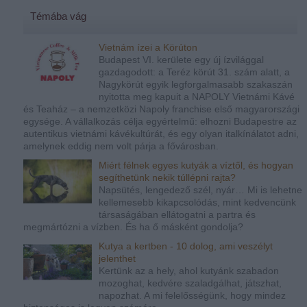
Témába vág
Vietnám ízei a Körúton
Budapest VI. kerülete egy új ízvilággal
gazdagodott: a Teréz körút 31. szám alatt, a
Nagykörút egyik legforgalmasabb szakaszán
nyitotta meg kapuit a NAPOLY Vietnámi Kávé
és Teaház – a nemzetközi Napoly franchise első magyarországi
egysége. A vállalkozás célja egyértelmű: elhozni Budapestre az
autentikus vietnámi kávékultúrát, és egy olyan italkínálatot adni,
amelynek eddig nem volt párja a fővárosban.
Miért félnek egyes kutyák a víztől, és hogyan
segíthetünk nekik túllépni rajta?
Napsütés, lengedező szél, nyár… Mi is lehetne
kellemesebb kikapcsolódás, mint kedvencünk
társaságában ellátogatni a partra és
megmártózni a vízben. És ha ő másként gondolja?
Kutya a kertben - 10 dolog, ami veszélyt
jelenthet
Kertünk az a hely, ahol kutyánk szabadon
mozoghat, kedvére szaladgálhat, játszhat,
napozhat. A mi felelősségünk, hogy mindez