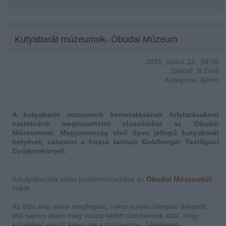
Kutyabarát múzeumok- Óbudai Múzeum
2015. június 12., 04:00
Szerző: B.Zsófi
Kategória: Ajánló
A kutyabarát múzeumok bemutatásának folytatásaként
szeretnénk megismertetni olvasóinkat az Óbudai
Múzeummal, Magyarország első ilyen jellegű kutyabarát
helyével, valamint a hozzá tartozó Goldberger Textilipari
Gyűjteménnyel.
A kutyabaráttá válás kezdeményezése az
Óbudai Múzeumtól
indult.
Az ötlet már akkor megfogant, mikor kutyás látogató érkezett,
akit sajnos akkor még vissza kellett utasítanunk attól, hogy
kutyájával együtt lépjen be a múzeumba. Tényleges