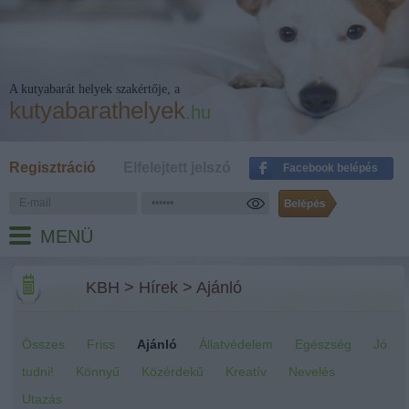
A kutyabarát helyek szakértője, a
kutyabarathelyek
.hu
Regisztráció
Elfelejtett jelszó
Facebook belépés
MENÜ
KBH
>
Hírek
>
Ajánló
Összes
Friss
Ajánló
Állatvédelem
Egészség
Jó
tudni!
Könnyű
Közérdekű
Kreatív
Nevelés
Utazás