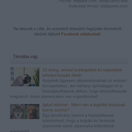
Forrás: thebark.com, today.tamu.edu
Indexkép forrás: dailypaws.com
Ha tetszett a cikk, és szeretnél értesülni legújabb híreinkről
kérünk
lájkold
Facebook oldalunkat!
Témába vág
10 dolog, amivel boldogabbá és teljesebbé
teheted kutyád életét
Kutyáink ügyesen alkalmazkodnak az emberi
környezethez, ám néhány aprósággal mi is
hozzájárulhatunk ahhoz, hogy elmondhassák
magukról: óriási szerencsém van a gazdimmal!
Igéző tekintet - Miért van a legtöbb kutyának
barna szeme?
Egy tanulmány szerint a háziasításnak
köszönhető, hogy a kutyák és farkasok
szemének színe olyannyira különbözik
egymástól.