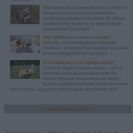
Mikor érdemes kutyaiskolába vinni a kölyköt?
Rengeteget számít, ha már idejekorán
megkezdjük kiskutyánk tanítását. Az otthoni
nevelés mellett fontos az is, hogy elvigyük
kutyaiskolába. De mikor?
Miért érintik össze orrukat a kutyák?
Üdvözlés, információgyűjtés, a kötődés
növelése... Mi mindenben segítheti a kutyákat
ez a barátságosnak tűnő gesztus?
A Te kutyádnak is van legjobb barátja?
Az ember legjobb barátja a kutya – nem is
kérdéses e szavak igazságtartalma. De
honnan lehetünk ennyire biztosak benne?
Bundás pajtásunk szívének minden szeretete
felénk irányul vagy azért más(ok)nak is akad benne hely?
Vissza az előző oldalra
Sajtómegjelenések
|
Projektek
|
Pályázatok
|
Partnereink
|