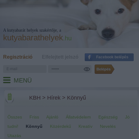
A kutyabarát helyek szakértője, a
kutyabarathelyek
.hu
Regisztráció
Elfelejtett jelszó
Facebook belépés
MENÜ
KBH
>
Hírek
>
Könnyű
Összes
Friss
Ajánló
Állatvédelem
Egészség
Jó
tudni!
Könnyű
Közérdekű
Kreatív
Nevelés
Utazás