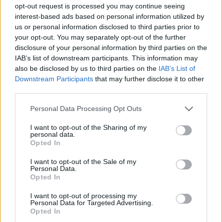
opt-out request is processed you may continue seeing
genetikai tesztek segítségével próbálják meg kideríteni, honnan
is származnak” -
jelentette ki a kutató
.
Linderholm szerint a
interest-based ads based on personal information utilized by
kutyák genetikai szempontból is hasonlítanak ránk, hiszen ők is
us or personal information disclosed to third parties prior to
egy közös ősön osztoznak.
your opt-out. You may separately opt-out of the further
disclosure of your personal information by third parties on the
IAB’s list of downstream participants. This information may
also be disclosed by us to third parties on the
IAB’s List of
Downstream Participants
that may further disclose it to other
third parties.
Personal Data Processing Opt Outs
I want to opt-out of the Sharing of my
personal data.
Opted In
I want to opt-out of the Sale of my
Personal Data.
Opted In
Ősi kutyák - Kánaán kutya
I want to opt-out of processing my
Fotó: dailypaws.com
Personal Data for Targeted Advertising.
Opted In