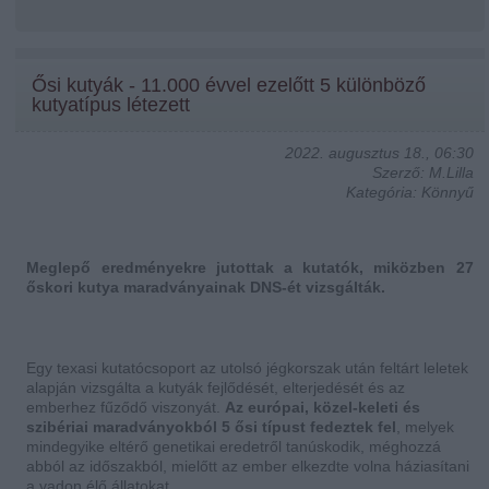
Ősi kutyák - 11.000 évvel ezelőtt 5 különböző
kutyatípus létezett
2022. augusztus 18., 06:30
Szerző: M.Lilla
Kategória: Könnyű
Meglepő eredményekre jutottak a kutatók, miközben 27
őskori kutya maradványainak DNS-ét vizsgálták.
Egy texasi kutatócsoport az utolsó jégkorszak után feltárt leletek
alapján vizsgálta a kutyák fejlődését, elterjedését és az
emberhez fűződő viszonyát.
Az európai, közel-keleti és
szibériai maradványokból 5 ősi típust fedeztek fel
, melyek
mindegyike eltérő genetikai eredetről tanúskodik, méghozzá
abból az időszakból, mielőtt az ember elkezdte volna háziasítani
a vadon élő állatokat.