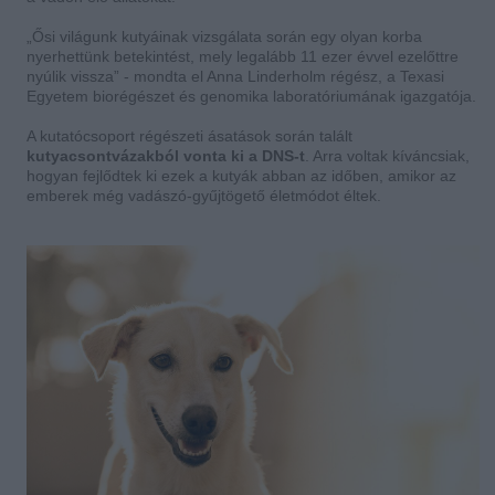
„Ősi világunk kutyáinak vizsgálata során egy olyan korba
nyerhettünk betekintést, mely legalább 11 ezer évvel ezelőttre
nyúlik vissza” - mondta el Anna Linderholm régész, a Texasi
Egyetem biorégészet és genomika laboratóriumának igazgatója.
A kutatócsoport régészeti ásatások során talált
kutyacsontvázakból vonta ki a DNS-t
. Arra voltak kíváncsiak,
hogyan fejlődtek ki ezek a kutyák abban az időben, amikor az
emberek még vadászó-gyűjtögető életmódot éltek.