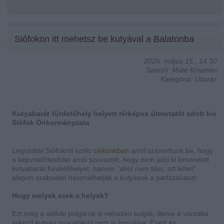
Siófokon itt mehetsz be kutyával a Balatonba
2026. május 15., 14:30
Szerző: Máté Krisztián
Kategória: Utazás
Kutyabarát fürdetőhely helyett térképes útmutatót adott kis
Siófok Önkormányzata
Legutóbbi Siófokról szóló
cikkünkben
arról számoltunk be, hogy
a képviselőtestület arról szavazott, hogy nem jelöl ki kimondott
kutyabarát fürdetőhelyet, hanem "ahol nem tilos, ott lehet"
alapon szabadon használhatják a kutyások a partszakaszt.
Hogy melyek ezek a helyek?
Ezt még a siófoki polgárok is nehezen tudják, illetve a városba
érkező kutyás nyaralókról nem is beszélve. Ezért az