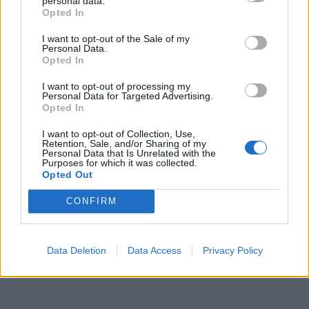
personal data.
Opted In
Összességében a polgármesti hivatal ezzel elvégezte a dolgát,
de a problémát közel sem oldódtak meg.
I want to opt-out of the Sale of my
Personal Data.
Mivel a kék területek közterületek, és ezáltal a pórázzal történő
Opted In
fürdés valljuk be eléggé macerás, illetve mivel nincs
körbekerítve, megnőhet a szökés veszélye is. Kutyás
I want to opt-out of processing my
ürülékgyűjtők kihelyezése is egy másik kérdés a kékkel jelölt
Personal Data for Targeted Advertising.
Opted In
szakaszon.
Kíváncsian várjuk a fejleményeket!
I want to opt-out of Collection, Use,
Retention, Sale, and/or Sharing of my
Personal Data that Is Unrelated with the
Purposes for which it was collected.
Opted Out
Forrás: siofok.hu
Indexkép forrás: siofok.hu
CONFIRM
Data Deletion
Data Access
Privacy Policy
Ha tetszett a cikk, és szeretnél értesülni legújabb híreinkről
kérünk
lájkold
Facebook oldalunkat!