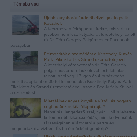
Témába vág
Újabb kutyabarát fürdetőhellyel gazdagodik
Keszthely
A Keszthelyen felröppent hírekre, miszerint a
jövőben nem lesz kutyabarát fürdetőhely, cáfolt
rá Dr. Tóth Gergely Polgármester Facebook
posztjában.
Felmondták a szerződést a Keszthelyi Kutyás
Park, Piknikkert és Strand üzemeltetőjével
A keszthelyi városvezetés dr. Tóth Gergely
polgármester úr elnökletével testületi ülést
tartott, ahol végül 7 igen és 4 tartózkodás
mellett szeptember 30-tól felmondták a Keszthelyi Kutyás Park,
Piknikkert és Strand üzemeltetőjével, azaz a Bee-Média Kft.-vel
a szerződést.
Miért félnek egyes kutyák a víztől, és hogyan
segíthetünk nekik túllépni rajta?
Napsütés, lengedező szél, nyár… Mi is lehetne
kellemesebb kikapcsolódás, mint kedvencünk
társaságában ellátogatni a partra és
megmártózni a vízben. És ha ő másként gondolja?
Újabb kutyás fürdetőhely nyílt Magyarországon