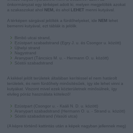
önkormányzat egy térképet adott ki, melyen megjelölték azokat
a szakaszokat ahol
NEM,
és ahol
LEHET
menni kutyával.
A térképen sárgával jelölték a fürdőhelyeket, ide
NEM
lehet
bemenni kutyával, ezt táblák is jelölik.
Bimbó utcai strand,
Ezüstpart szabadstrand (Egry J. u. és Csongor u. között)
Újhelyi strand
Nagystrand
Aranypart (Táncsics M. u. - Hermann O. u. között)
Sóstói szabadstrand
A kékkel jelölt területek általában kerítéssel el nem határolt
területek, és nem fürdőhely minősítésűek, így ide lehet vinni a
kutyákat. Viszont mivel ezek közterületnek minősülnek, így
elvileg póráz használata kötelező!
Ezüstpart (Csongor u. - Kaáli N. D. u. között)
Aranypart szabadstrand (Hermann O. u. - Strand u. között)
Sóstói szabadstrand (Vasúti utca)
(A képre történő kattintás után a képek nagyban jellennek meg)