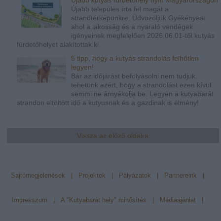
Újabb település írta fel magát a
strandtérképünkre. Üdvözöljük Gyékényest
ahol a lakosság és a nyaraló vendégek
igényeinek megfelelően 2026.06.01-től kutyás
fürdetőhelyet alakítottak ki.
5 tipp, hogy a kutyás strandolás felhőtlen
legyen!
Bár az időjárást befolyásolni nem tudjuk,
tehetünk azért, hogy a strandolást ezen kívül
semmi ne árnyékolja be. Legyen a kutyabarát
strandon eltöltött idő a kutyusnak és a gazdinak is élmény!
Vissza az előző oldalra
Sajtómegjelenések
|
Projektek
|
Pályázatok
|
Partnereink
|
Impresszum
|
A "Kutyabarát hely" minősítés
|
Médiaajánlat
|