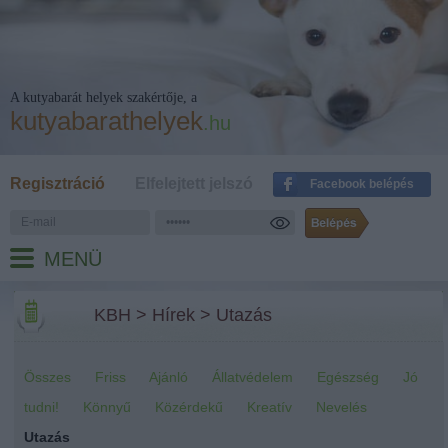
A kutyabarát helyek szakértője, a
kutyabarathelyek
.hu
Regisztráció
Elfelejtett jelszó
Facebook belépés
MENÜ
KBH
>
Hírek
>
Utazás
Összes
Friss
Ajánló
Állatvédelem
Egészség
Jó
tudni!
Könnyű
Közérdekű
Kreatív
Nevelés
Utazás