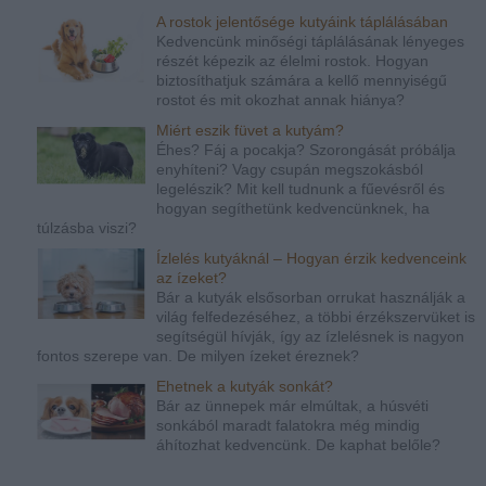
A rostok jelentősége kutyáink táplálásában
Kedvencünk minőségi táplálásának lényeges
részét képezik az élelmi rostok. Hogyan
biztosíthatjuk számára a kellő mennyiségű
rostot és mit okozhat annak hiánya?
Miért eszik füvet a kutyám?
Éhes? Fáj a pocakja? Szorongását próbálja
enyhíteni? Vagy csupán megszokásból
legelészik? Mit kell tudnunk a fűevésről és
hogyan segíthetünk kedvencünknek, ha
túlzásba viszi?
Ízlelés kutyáknál – Hogyan érzik kedvenceink
az ízeket?
Bár a kutyák elsősorban orrukat használják a
világ felfedezéséhez, a többi érzékszervüket is
segítségül hívják, így az ízlelésnek is nagyon
fontos szerepe van. De milyen ízeket éreznek?
Ehetnek a kutyák sonkát?
Bár az ünnepek már elmúltak, a húsvéti
sonkából maradt falatokra még mindig
áhítozhat kedvencünk. De kaphat belőle?