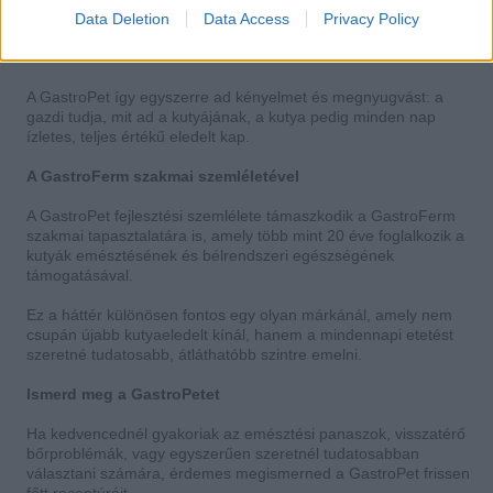
A gazdi kiválaszthatja a megfelelő receptúrát, leadhatja a
Data Deletion
Data Access
Privacy Policy
rendelést, a fagyasztott eledelek pedig kényelmesen házhoz
érkeznek.
A GastroPet így egyszerre ad kényelmet és megnyugvást: a
gazdi tudja, mit ad a kutyájának, a kutya pedig minden nap
ízletes, teljes értékű eledelt kap.
A GastroFerm szakmai szemléletével
A GastroPet fejlesztési szemlélete támaszkodik a GastroFerm
szakmai tapasztalatára is, amely több mint 20 éve foglalkozik a
kutyák emésztésének és bélrendszeri egészségének
támogatásával.
Ez a háttér különösen fontos egy olyan márkánál, amely nem
csupán újabb kutyaeledelt kínál, hanem a mindennapi etetést
szeretné tudatosabb, átláthatóbb szintre emelni.
Ismerd meg a GastroPetet
Ha kedvencednél gyakoriak az emésztési panaszok, visszatérő
bőrproblémák, vagy egyszerűen szeretnél tudatosabban
választani számára, érdemes megismerned a GastroPet frissen
főtt receptúráit.