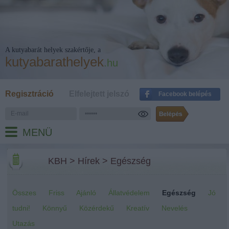
A kutyabarát helyek szakértője, a
kutyabarathelyek
.hu
Regisztráció
Elfelejtett jelszó
Facebook belépés
MENÜ
KBH
>
Hírek
>
Egészség
Összes
Friss
Ajánló
Állatvédelem
Egészség
Jó
tudni!
Könnyű
Közérdekű
Kreatív
Nevelés
Utazás