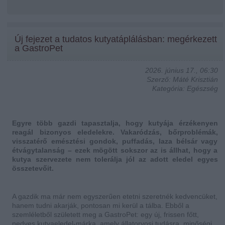
Új fejezet a tudatos kutyatáplálásban: megérkezett
a GastroPet
2026. június 17., 06:30
Szerző: Máté Krisztián
Kategória: Egészség
Egyre több gazdi tapasztalja, hogy kutyája érzékenyen
reagál bizonyos eledelekre. Vakaródzás, bőrproblémák,
visszatérő emésztési gondok, puffadás, laza bélsár vagy
étvágytalanság – ezek mögött sokszor az is állhat, hogy a
kutya szervezete nem tolerálja jól az adott eledel egyes
összetevőit.
A gazdik ma már nem egyszerűen etetni szeretnék kedvencüket,
hanem tudni akarják, pontosan mi kerül a tálba. Ebből a
szemléletből született meg a GastroPet: egy új, frissen főtt,
nedves kutyaeledel-márka, amely állatorvosi tudásra, minőségi