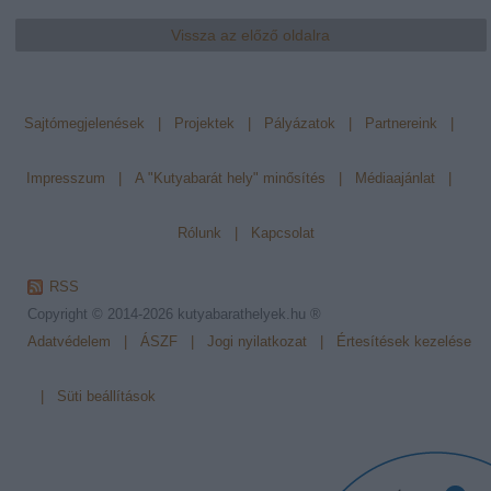
Vissza az előző oldalra
Sajtómegjelenések
|
Projektek
|
Pályázatok
|
Partnereink
|
Impresszum
|
A "Kutyabarát hely" minősítés
|
Médiaajánlat
|
Rólunk
|
Kapcsolat
RSS
Copyright © 2014-2026
kutyabarathelyek.hu ®
Adatvédelem
|
ÁSZF
|
Jogi nyilatkozat
|
Értesítések kezelése
|
Süti beállítások