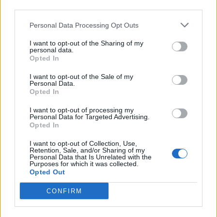
angus marhás receptúra
– karakteres, magas biológiai
third parties.
értékű fehérjeforrással
bárányos receptúra
– érzékenyebb kutyák számára is jól
Personal Data Processing Opt Outs
illeszkedő alternatívaként
sertéshúsos receptúra
– tápláló, jól hasznosuló energiát
biztosító monoproteines opcióként
I want to opt-out of the Sharing of my
personal data.
Opted In
Tudatos döntés a mindennapi etetésben
A tudatos kutyatáplálás lényege nem az, hogy minden trendet
I want to opt-out of the Sale of my
Personal Data.
követünk, hanem az, hogy értjük, mire van szüksége a
Opted In
kutyánknak.
I want to opt-out of processing my
Sok gazdi éppen azért keres új megoldást, mert szeretné
Personal Data for Targeted Advertising.
támogatni kutyája emésztését, bőr- és szőrzetállapotát,
Opted In
energiaszintjét vagy testsúlyát. A minőségi, jól összeállított
étrend hosszabb távon ezekre a területekre is kedvezően
I want to opt-out of Collection, Use,
hathat.
Retention, Sale, and/or Sharing of my
Personal Data that Is Unrelated with the
Kényelmes megoldás elfoglalt gazdiknak
Purposes for which it was collected.
Opted Out
A GastroPet azoknak is praktikus választás, akik szeretnének
frissen főtt, minőségi ételt adni kutyájuknak, de nincs idejük
CONFIRM
naponta külön főzni, tápanyagarányokat számolni vagy
bizonytalan házi receptekkel kísérletezni.