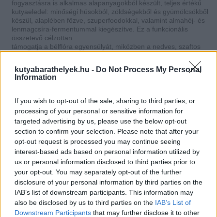
fogyasztásra is alkalmas alapanyagokból készült, teljes értékű
kutyaeledel: minőségi húsokból, zöldségekből és gyümölcsökből
készül, alaplében főzve, szuperfoodokkal, valamint almahéj- és
lenmagcsíra-fermentummal kiegészítve. Ez a funkcionális
összetevő célzottan
támogatja a bélflóra egyensúlyát, miközben a nedves, szaftos
állag ízletesebb és természetesebb hidratációt biztosító
alternatívát kínál a kutyák számára.
kutyabarathelyek.hu -
Do Not Process My Personal
Information
Monoproteines receptek érzékeny kutyáknak
A GastroPet receptúrái monoproteines szemléletben készülnek,
If you wish to opt-out of the sale, sharing to third parties, or
vagyis egyetlen állati fehérjeforrásra épülnek. Ez különösen
processing of your personal or sensitive information for
hasznos lehet érzékeny emésztésű, allergiára hajlamos vagy
targeted advertising by us, please use the below opt-out
eliminációs diétára szoruló kutyák esetében.
section to confirm your selection. Please note that after your
opt-out request is processed you may continue seeing
A GastroPet kínálatában többféle receptúra található:
interest-based ads based on personal information utilized by
pulykás receptúra
– kíméletes, renal szemléletű
összetétellel
us or personal information disclosed to third parties prior to
kacsás receptúra
– májtámogató, funkcionális irányú
your opt-out. You may separately opt-out of the further
receptúra
disclosure of your personal information by third parties on the
nyulas receptúra
– alacsonyabb zsírtartalmú,
IAB’s list of downstream participants. This information may
hasnyálmirigy-kímélő szemlélettel
vadlazacos receptúra
– omega–3 zsírsavakban gazdag
also be disclosed by us to third parties on the
IAB’s List of
választás bőr-, szőrzet- és ízülettámogatáshoz
Downstream Participants
that may further disclose it to other