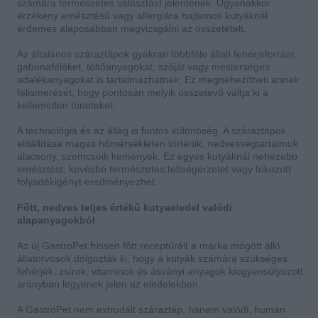
számára természetes választást jelentenek. Ugyanakkor
érzékeny emésztésű vagy allergiára hajlamos kutyáknál
érdemes alaposabban megvizsgálni az összetételt.
Az általános száraztápok gyakran többféle állati fehérjeforrást,
gabonaféléket, töltőanyagokat, szóját vagy mesterséges
adalékanyagokat is tartalmazhatnak. Ez megnehezítheti annak
felismerését, hogy pontosan melyik összetevő váltja ki a
kellemetlen tüneteket.
A technológia és az állag is fontos különbség. A száraztápok
előállítása magas hőmérsékleten történik, nedvességtartalmuk
alacsony, szemcséik kemények. Ez egyes kutyáknál nehezebb
emésztést, kevésbé természetes teltségérzetet vagy fokozott
folyadékigényt eredményezhet.
Főtt, nedves teljes értékű kutyaeledel valódi
alapanyagokból
Az új GastroPet frissen főtt receptúráit a márka mögött álló
állatorvosok dolgozták ki, hogy a kutyák számára szükséges
fehérjék, zsírok, vitaminok és ásványi anyagok kiegyensúlyozott
arányban legyenek jelen az eledelekben.
A GastroPet nem extrudált száraztáp, hanem valódi, humán