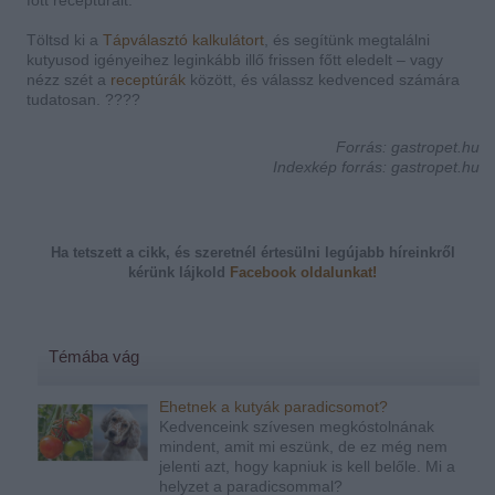
Töltsd ki a
Tápválasztó kalkulátort
, és segítünk megtalálni
kutyusod igényeihez leginkább illő frissen főtt eledelt – vagy
nézz szét a
receptúrák
között, és válassz kedvenced számára
tudatosan. ????
Forrás: gastropet.hu
Indexkép forrás: gastropet.hu
Ha tetszett a cikk, és szeretnél értesülni legújabb híreinkről
kérünk
lájkold
Facebook oldalunkat!
Témába vág
Ehetnek a kutyák paradicsomot?
Kedvenceink szívesen megkóstolnának
mindent, amit mi eszünk, de ez még nem
jelenti azt, hogy kapniuk is kell belőle. Mi a
helyzet a paradicsommal?