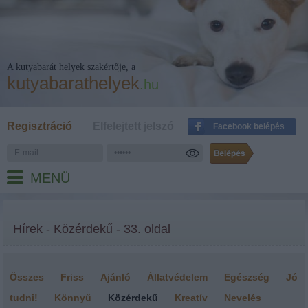
A kutyabarát helyek szakértője, a
kutyabarathelyek
.hu
Regisztráció
Elfelejtett jelszó
Facebook belépés
MENÜ
Hírek - Közérdekű - 33. oldal
Összes
Friss
Ajánló
Állatvédelem
Egészség
Jó
tudni!
Könnyű
Közérdekű
Kreatív
Nevelés