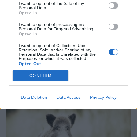
I want to opt-out of the Sale of my
Personal Data.
Opted In
I want to opt-out of processing my
Personal Data for Targeted Advertising.
Opted In
I want to opt-out of Collection, Use,
Retention, Sale, and/or Sharing of my
Personal Data that Is Unrelated with the
Purposes for which it was collected.
Opted Out
Sorozatos kutyamérgezések Szegeden
A szegedi kertekbe dobálja be a kutyáknak szént mérgezett
CONFIRM
falatokat az ismeretlen tettes. Ténykedésének már több kutya is
áldozatául esett.
tovább »
Data Deletion
Data Access
Privacy Policy