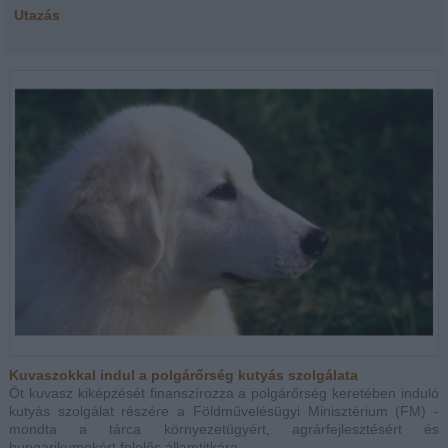
Utazás
Kuvaszokkal indul a polgárőrség kutyás szolgálata
Öt kuvasz kiképzését finanszírozza a polgárőrség keretében induló
kutyás szolgálat részére a Földművelésügyi Minisztérium (FM) -
mondta a tárca környezetügyért, agrárfejlesztésért és
hungarikumokért felelős államtitkára...