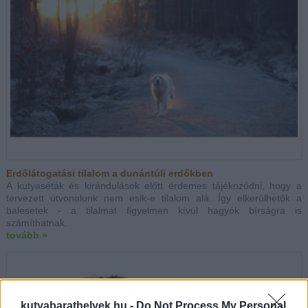
Erdőlátogatási tilalom a dunántúli erdőkben
A kutyaséták és kirándulások előtt érdemes tájékozódni, hogy a
tervezett útvonalunk nem esik-e tilalom alá. Így elkerülhetők a
balesetek - a tilalmat figyelmen kívül hagyók bírságra is
számíthatnak.
tovább »
kutyabarathelyek.hu -
Do Not Process My Personal