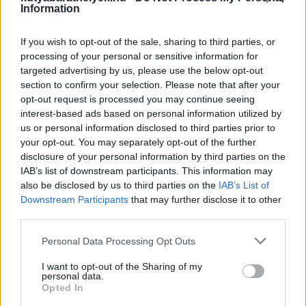
Information
If you wish to opt-out of the sale, sharing to third parties, or
processing of your personal or sensitive information for
targeted advertising by us, please use the below opt-out
section to confirm your selection. Please note that after your
opt-out request is processed you may continue seeing
interest-based ads based on personal information utilized by
us or personal information disclosed to third parties prior to
your opt-out. You may separately opt-out of the further
Megkezdődik a magyar ebfajták kötelező, DNS alapú
disclosure of your personal information by third parties on the
származásellenőrzése
IAB’s list of downstream participants. This information may
Megkezdi a 2018. január 1-jét követően, hazánk területén
also be disclosed by us to third parties on the
IAB’s List of
megszületett, törzskönyvezésre szánt magyar ebfajták egyedeinek
Downstream Participants
that may further disclose it to other
kötelező, DNS alapú származásellenőrzését a Nébih. Az apa- és az
anyaállat, valamint az utód DNS profiljának...
third parties.
tovább »
Personal Data Processing Opt Outs
I want to opt-out of the Sharing of my
personal data.
Opted In