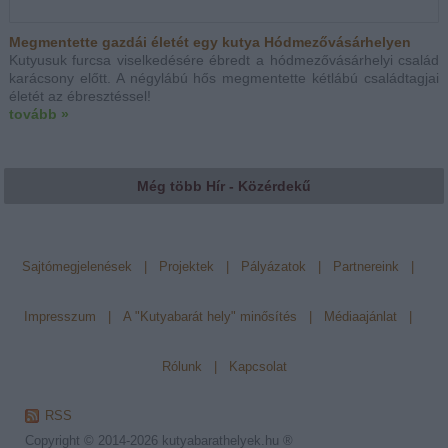
Megmentette gazdái életét egy kutya Hódmezővásárhelyen
Kutyusuk furcsa viselkedésére ébredt a hódmezővásárhelyi család
karácsony előtt. A négylábú hős megmentette kétlábú családtagjai
életét az ébresztéssel!
tovább »
Még több Hír - Közérdekű
Sajtómegjelenések
|
Projektek
|
Pályázatok
|
Partnereink
|
Impresszum
|
A "Kutyabarát hely" minősítés
|
Médiaajánlat
|
Rólunk
|
Kapcsolat
RSS
Copyright © 2014-2026
kutyabarathelyek.hu ®