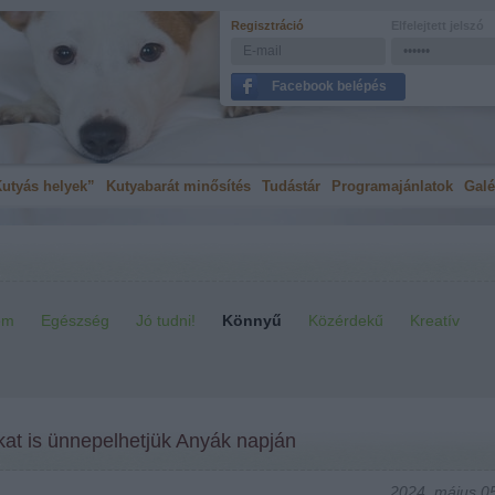
Regisztráció
Elfelejtett jelszó
Facebook belépés
utyás helyek”
Kutyabarát minősítés
Tudástár
Programajánlatok
Galé
em
Egészség
Jó tudni!
Könnyű
Közérdekű
Kreatív
ikat is ünnepelhetjük Anyák napján
2024. május 05