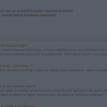
t a cikk, és szeretnél értesülni legújabb híreinkről
kérünk
lájkold
Facebook oldalunkat!
tyák hozzánk bújni?
, hiszen egymás közelsége, a közös időtöltés teszi oly különlegesség a
orosan mellénk kucorodik, hozzánk bújik. Mitől olyan kedves számukr
 kutyák: „Köszönöm”?
or szívünket belengi a hála, és átjárja egész lényünket. Vajon a kutyák
16 jel, melyből kiderül!
már azon, mi lenne, ha kedvenced elmesélhetné, mit érez? Az alábbi je
atod a választ az egyik legfontosabb kérdésre is: boldog-e a kutyád?
a a kutyák a pocaksimit?