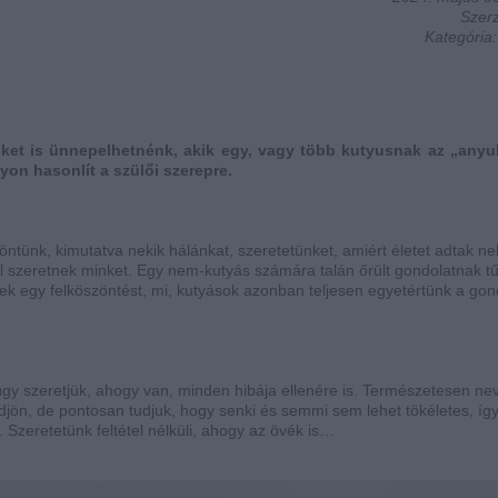
Szerz
Kategória
őket is ünnepelhetnénk, akik egy, vagy több kutyusnak az „anyu
yon hasonlít a szülői szerepre.
tünk, kimutatva nekik hálánkat, szeretetünket, amiért életet adtak ne
l szeretnek minket. Egy nem-kutyás számára talán őrült gondolatnak t
k egy felköszöntést, mi, kutyások azonban teljesen egyetértünk a gond
y szeretjük, ahogy van, minden hibája ellenére is. Természetesen nev
lődjön, de pontosan tudjuk, hogy senki és semmi sem lehet tökéletes, íg
Szeretetünk feltétel nélküli, ahogy az övék is…