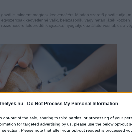
gazdi is mindent megtesz kedvencéért. Minden szerető gazdi tudja, m
 egyszercsak kedvetlenné válik, belázasodik, vagy netán játék közben
 rezzenésére felébredünk éjszaka, nyugtatjuk az állatorvosnál, és a vé
thelyek.hu -
Do Not Process My Personal Information
to opt-out of the sale, sharing to third parties, or processing of your per
formation for targeted advertising by us, please use the below opt-out s
r selection. Please note that after your opt-out request is processed y