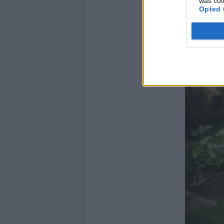
was col
Opted 