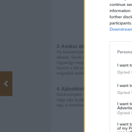
continue se
information 
further disc
participants
Downstream 
3. Amikor átmegyünk védelmező a
Ha kedvencünk egészségéről, biztonság
Persona
állatok. Senki sem tehet kárt a mi kis d
Ugyanígy megvédjük őt a saját rossz ötl
I want t
fázzon a téli zord időben, rászólunk, h
Opted 
engedjük belekeveredni olyan szituációk
I want t
4. Ajándékok
Opted 
Karácsonykor egy családtag sem maradha
vagy egy új játék biztosan vár rá a fa a
I want 
egy, a szokásosnál is hosszabb sétát te
Advertis
Opted 
I want t
of my P