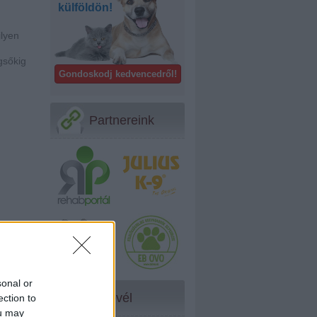
külföldön!
ilyen
gsőkig
Gondoskodj kedvencedről!
Partnereink
sonal or
Hírlevél
ection to
ou may