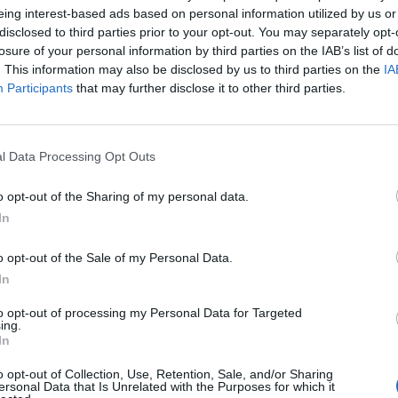
eing interest-based ads based on personal information utilized by us or
disclosed to third parties prior to your opt-out. You may separately opt-
losure of your personal information by third parties on the IAB’s list of
. This information may also be disclosed by us to third parties on the
IA
Betegségben is kitart a gazdi kutyája mellett
Participants
that may further disclose it to other third parties.
Fotó: pethealthnetwork.com
nyatigrisbe
áról van szó, semmi nem állhat az utunkba. Se kötekedő emberek, se
l Data Processing Opt Outs
rágánkban. (Bár valljuk be, sokszor túlzásba is esünk…)
eteitől is, és mindentől, ami egy hétköznapon csak adódhat. Vigyázunk
o opt-out of the Sharing of my personal data.
a séta alatt olyan helyre akar merészkedni, ami esetleg nem biztonságo
In
ba, ami veszélyes lehet számára.
o opt-out of the Sale of my Personal Data.
In
t ajándék nélkül, így kedvencünk sem. Pár finom falat, rágcsálható a
latt. A szülinapjáról sem feledkezünk meg, ha más nem, egy extra ölelés
to opt-out of processing my Personal Data for Targeted
szünk vele az ünnep alkalmából.
ing.
In
o opt-out of Collection, Use, Retention, Sale, and/or Sharing
ersonal Data that Is Unrelated with the Purposes for which it