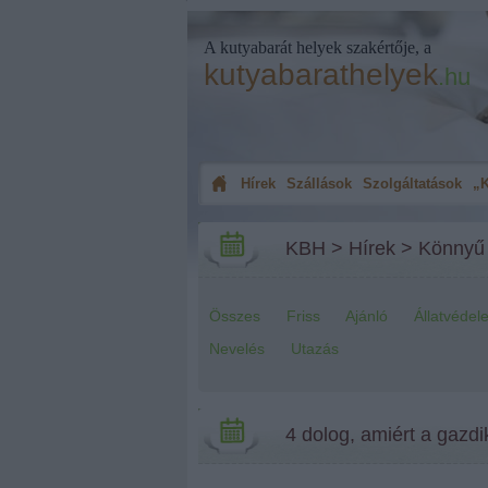
A kutyabarát helyek szakértője, a
kutyabarathelyek
.hu
Hírek
Szállások
Szolgáltatások
„K
KBH
>
Hírek
>
Könnyű
Összes
Friss
Ajánló
Állatvédel
Nevelés
Utazás
4 dolog, amiért a gazd