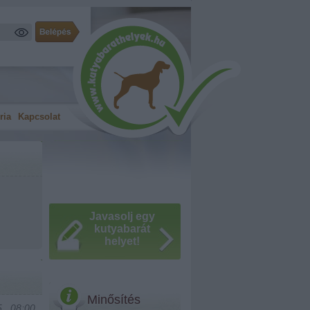
ria
Kapcsolat
Javasolj egy
kutyabarát
helyet!
Minősítés
., 08:00