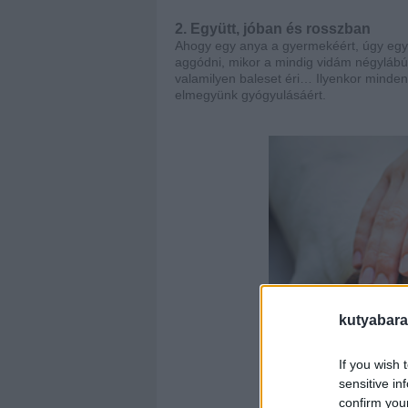
2. Együtt, jóban és rosszban
Ahogy egy anya a gyermekéért, úgy egy 
aggódni, mikor a mindig vidám négylábú
valamilyen baleset éri… Ilyenkor minden
elmegyünk gyógyulásáért.
kutyabara
If you wish 
sensitive in
confirm you