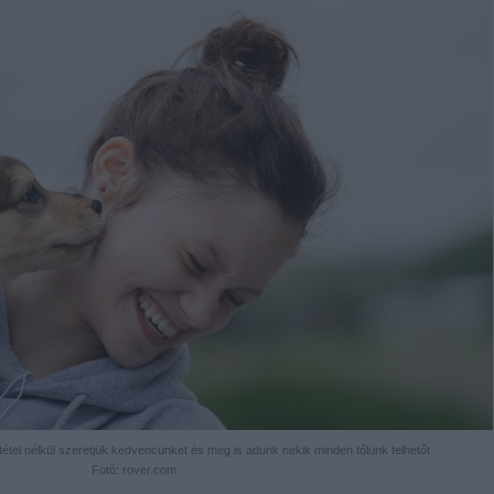
tétel nélkül szeretjük kedvencünket és meg is adunk nekik minden tőlünk telhetőt
Fotó: rover.com