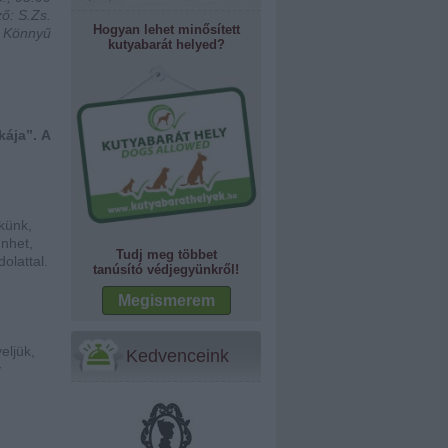
ő: S.Zs.
Hogyan lehet minősített
: Könnyű
kutyabarát helyed?
kája”. A
künk,
űnhet,
Tudj meg többet
olattal.
tanúsító védjegyünkről!
Megismerem
eljük,
Kedvenceink
y