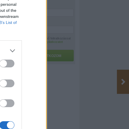
 personal
Név:
*
out of the
 downstream
E-mail:
*
B’s List of
A hírlevélre történő feliratkozással
az
adatvédelmi nyilatkozatot
elfogadom.
 más
FELIRATKOZOM
, meg ne
s és nem
jándék,
sel, vagy