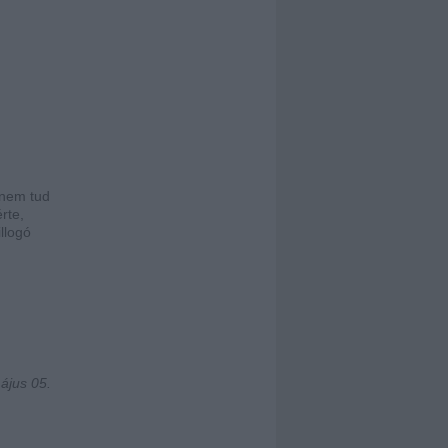
 nem tud
rte,
llogó
ájus 05.