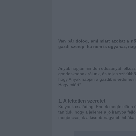
Van pár dolog, ami miatt azokat a n
gazdi szerep, ha nem is ugyanaz, nag
Anyák napján minden édesanyát felköszön
gondoskodnak rólunk, és teljes szívükbő
hogy Anyák napján a gazdik is érdemelne
Hogy miért?
1. A feltétlen szeretet
Kutyánk családtag. Ennek megfelelően úg
tanítjuk, hogy a jelleme a jó irányba fej
megbocsátjuk a kisebb-nagyobb hibákat. 