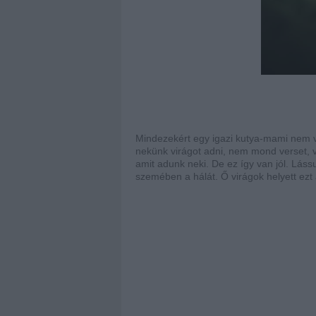
Mindezekért egy igazi kutya-mami nem v
nekünk virágot adni, nem mond verset, v
amit adunk neki. De ez így van jól. Lá
szemében a hálát. Ő virágok helyett ezt 