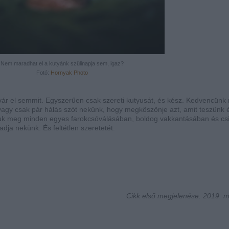
Nem maradhat el a kutyánk szülinapja sem, igaz?
Fotó:
Hornyak Photo
ár el semmit. Egyszerűen csak szereti kutyusát, és kész. Kedvencünk
agy csak pár hálás szót nekünk, hogy megköszönje azt, amit teszünk é
ssuk meg minden egyes farokcsóválásában, boldog vakkantásában és csi
adja nekünk. És feltétlen szeretetét.
Cikk első megjelenése: 2019. m