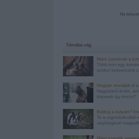
Ha tetszet
Témába vág
Miért szeretnek a ku
Több mint egy érintés
amikor kedvencünk sz
Hogyan mondják el a
Nagyszerű érzés, amik
képesek így érezni?
Boldog a kutyám? Íme 
Te is elgondolkodtál 
segítségével megtudh
Miért szeretik annyir