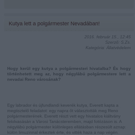
Kutya lett a polgármester Nevadában!
2016. február 15., 12:45
Szerző: S.Zs.
Kategória: Állatvédelem
Hogy kerül egy kutya a polgármesteri hivatalba? És hogy
történhetett meg az, hogy négylábú polgármestere lett a
nevadai Reno városának?
Egy labrador és újfundlandi keverék kutya, Everett kapta a
megtisztelő feladatot: egy napra őt választották meg Reno
polgármesterének. Everett részt vett egy hivatalos kiáltvány
felolvasásán a Városi Tanácsteremben, majd fotózáson is. A
négylábú polgármester különleges ellátásban részesült aznap:
külön limuzinnal érkeztek érte, és vitték haza a nap végén.