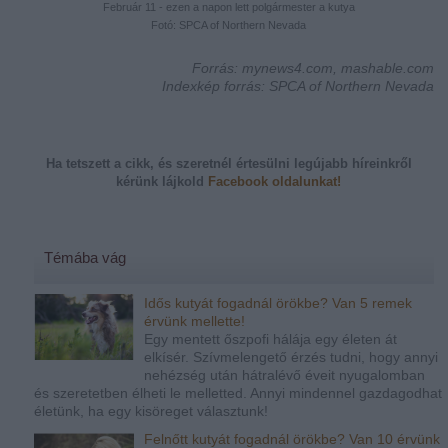
Február 11 - ezen a napon lett polgármester a kutya
Fotó: SPCA of Northern Nevada
Forrás: mynews4.com, mashable.com
Indexkép forrás: SPCA of Northern Nevada
Ha tetszett a cikk, és szeretnél értesülni legújabb híreinkről
kérünk
lájkold
Facebook oldalunkat!
Témába vág
Idős kutyát fogadnál örökbe? Van 5 remek
érvünk mellette!
Egy mentett őszpofi hálája egy életen át
elkísér. Szívmelengető érzés tudni, hogy annyi
nehézség után hátralévő éveit nyugalomban
és szeretetben élheti le melletted. Annyi mindennel gazdagodhat
életünk, ha egy kisöreget választunk!
Felnőtt kutyát fogadnál örökbe? Van 10 érvünk