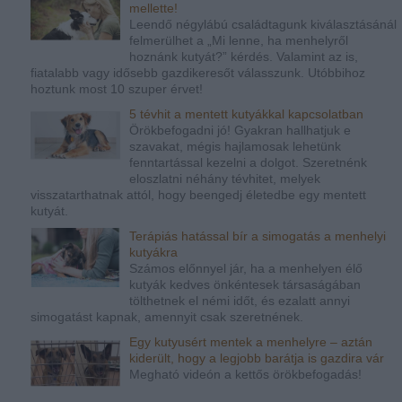
mellette!
Leendő négylábú családtagunk kiválasztásánál
felmerülhet a „Mi lenne, ha menhelyről
hoznánk kutyát?” kérdés. Valamint az is,
fiatalabb vagy idősebb gazdikeresőt válasszunk. Utóbbihoz
hoztunk most 10 szuper érvet!
5 tévhit a mentett kutyákkal kapcsolatban
Örökbefogadni jó! Gyakran hallhatjuk e
szavakat, mégis hajlamosak lehetünk
fenntartással kezelni a dolgot. Szeretnénk
eloszlatni néhány tévhitet, melyek
visszatarthatnak attól, hogy beengedj életedbe egy mentett
kutyát.
Terápiás hatással bír a simogatás a menhelyi
kutyákra
Számos előnnyel jár, ha a menhelyen élő
kutyák kedves önkéntesek társaságában
tölthetnek el némi időt, és ezalatt annyi
simogatást kapnak, amennyit csak szeretnének.
Egy kutyusért mentek a menhelyre – aztán
kiderült, hogy a legjobb barátja is gazdira vár
Megható videón a kettős örökbefogadás!