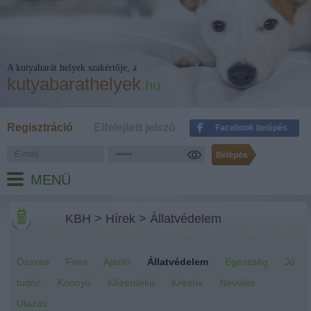
A kutyabarát helyek szakértője, a
kutyabarathelyek
.hu
Regisztráció
Elfelejtett jelszó
Facebook belépés
MENÜ
KBH
>
Hírek
>
Állatvédelem
Összes
Friss
Ajánló
Állatvédelem
Egészség
Jó
tudni!
Könnyű
Közérdekű
Kreatív
Nevelés
Utazás