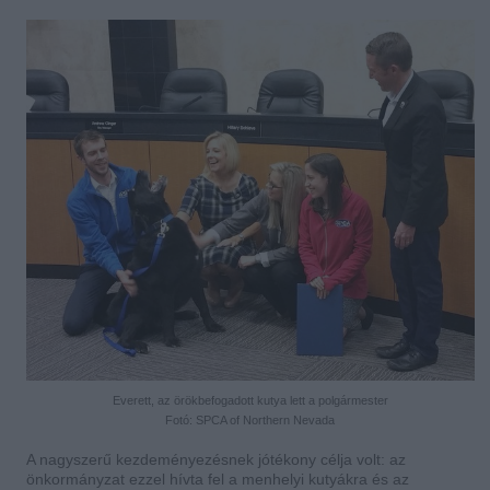
Everett, az örökbefogadott kutya lett a polgármester
Fotó: SPCA of Northern Nevada
A nagyszerű kezdeményezésnek jótékony célja volt: az
önkormányzat ezzel hívta fel a menhelyi kutyákra és az