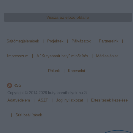
Vissza az előző oldalra
Sajtómegjelenések
|
Projektek
|
Pályázatok
|
Partnereink
|
Impresszum
|
A "Kutyabarát hely" minősítés
|
Médiaajánlat
|
Rólunk
|
Kapcsolat
RSS
Copyright © 2014-2026
kutyabarathelyek.hu ®
Adatvédelem
|
ÁSZF
|
Jogi nyilatkozat
|
Értesítések kezelése
|
Süti beállítások