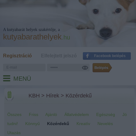
A kutyabarát helyek szakértője, a
kutyabarathelyek
.hu
Regisztráció
Elfelejtett jelszó
Facebook belépés
MENÜ
KBH
>
Hírek
>
Közérdekű
Összes
Friss
Ajánló
Állatvédelem
Egészség
Jó
tudni!
Könnyű
Közérdekű
Kreatív
Nevelés
Utazás