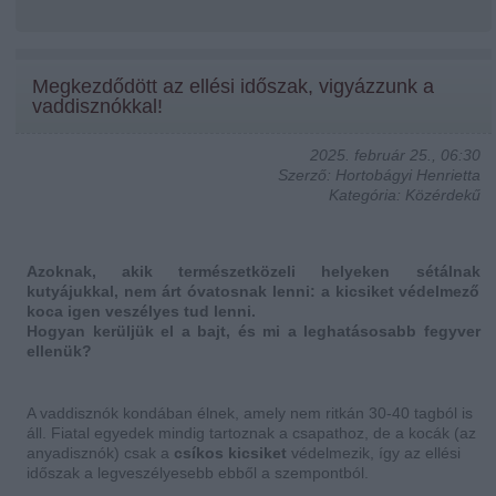
Megkezdődött az ellési időszak, vigyázzunk a
vaddisznókkal!
2025. február 25., 06:30
Szerző: Hortobágyi Henrietta
Kategória: Közérdekű
Azoknak, akik természetközeli helyeken sétálnak
kutyájukkal, nem árt óvatosnak lenni: a kicsiket védelmező
koca igen veszélyes tud lenni.
Hogyan kerüljük el a bajt, és mi a leghatásosabb fegyver
ellenük?
A vaddisznók kondában élnek, amely nem ritkán 30-40 tagból is
áll. Fiatal egyedek mindig tartoznak a csapathoz, de a kocák (az
anyadisznók) csak a
csíkos kicsiket
védelmezik, így az ellési
időszak a legveszélyesebb ebből a szempontból.