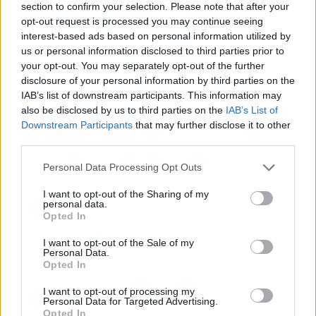
section to confirm your selection. Please note that after your
opt-out request is processed you may continue seeing
interest-based ads based on personal information utilized by
us or personal information disclosed to third parties prior to
your opt-out. You may separately opt-out of the further
disclosure of your personal information by third parties on the
IAB’s list of downstream participants. This information may
Mi az igazán hatásos “fegyver” disznó ellen?
also be disclosed by us to third parties on the
IAB’s List of
Reméljük, senkinek nem kell átélnie, de ha megtörténik, amitől
Downstream Participants
that may further disclose it to other
féltünk, és ránk fordul egy vaddisznó, nem érdemes
third parties.
figyelmeztető lövést leadni, vagy bottal ütni, mert meg sem fog
kottyanni neki.
Personal Data Processing Opt Outs
A kiváló szaglását “kell kihasználni”, egy
paprikaspray
olyan
hatást tud elérni, hogy lesz időnk a menekülésre. Valószínűleg
I want to opt-out of the Sharing of my
félelmetesen fog visítani tőle, de nem egy halálos áldozatot
personal data.
követelt már vaddisznó, így ajánlott igazán hatásos védelemmel
Opted In
felvértezni magunkat.
I want to opt-out of the Sale of my
Personal Data.
Opted In
I want to opt-out of processing my
Personal Data for Targeted Advertising.
Opted In