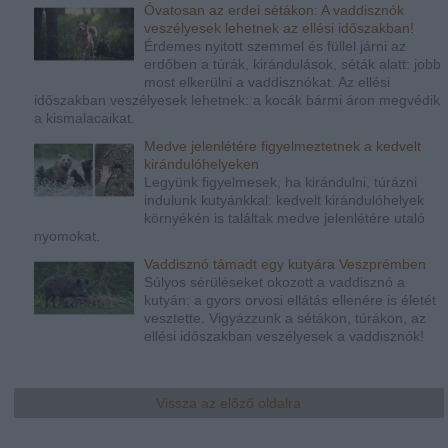
Óvatosan az erdei sétákon: A vaddisznók
veszélyesek lehetnek az ellési időszakban!
Érdemes nyitott szemmel és füllel járni az
erdőben a túrák, kirándulások, séták alatt: jobb
most elkerülni a vaddisznókat. Az ellési
időszakban veszélyesek lehetnek: a kocák bármi áron megvédik
a kismalacaikat.
Medve jelenlétére figyelmeztetnek a kedvelt
kirándulóhelyeken
Legyünk figyelmesek, ha kirándulni, túrázni
indulunk kutyánkkal: kedvelt kirándulóhelyek
környékén is találtak medve jelenlétére utaló
nyomokat.
Vaddisznó támadt egy kutyára Veszprémben
Súlyos sérüléseket okozott a vaddisznó a
kutyán: a gyors orvosi ellátás ellenére is életét
vesztette. Vigyázzunk a sétákon, túrákon, az
ellési időszakban veszélyesek a vaddisznók!
Vissza az előző oldalra