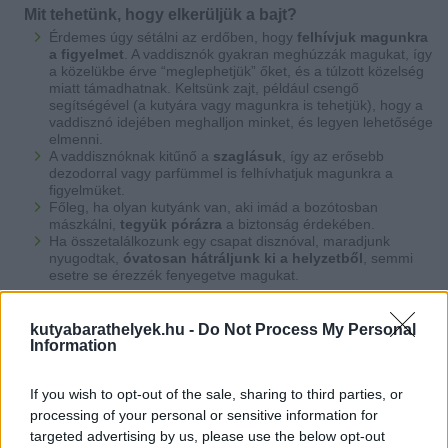
Mit tehetünk, hogy elkerüljük a bajt?
Érdemes úgy sétálni az erdőben, hogy
felhívjuk magunkra
a figyelmet
. A vaddisznók gyakran meghúzzák magukat, így
a közelükbe érve “meglephetjük” őket, és a túlzott közelség
miatt támadhatnak. Keltsünk zajt, például csengő
segítségével (a kutyára vagy magunkra is tehetjük), hogy a
vaddisznó idejében meghalljon minket, és legyen lehetősége
elmenni.
A vaddisznóknak kitűnő a
szaglásuk
, így az erősebb
dezodorral vagy parfümmel is felhívhatjuk magunkra a
figyelmüket.
Főleg, ha olyan kutyánk van, aki imád a bozótosban
mászkálni,
tegyük pórázra
a biztonság érdekében.
Ha összetalálkozunk egy csapat disznóval, maradjunk
nyugodtak,
óvatosan hátráljunk ki a helyzetből
, semmi
esetre se érezzék fenyegetve magukat.
kutyabarathelyek.hu -
Do Not Process My Personal
Information
If you wish to opt-out of the sale, sharing to third parties, or
processing of your personal or sensitive information for
targeted advertising by us, please use the below opt-out