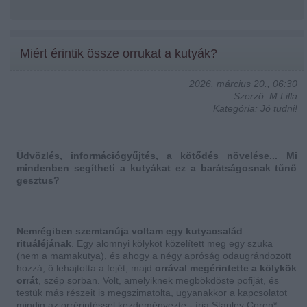
Miért érintik össze orrukat a kutyák?
2026. március 20., 06:30
Szerző: M.Lilla
Kategória: Jó tudni!
Üdvözlés, információgyűjtés, a kötődés növelése... Mi
mindenben segítheti a kutyákat ez a barátságosnak tűnő
gesztus?
Nemrégiben szemtanúja voltam egy kutyacsalád
rituáléjának
. Egy alomnyi kölyköt közelített meg egy szuka
(nem a mamakutya), és ahogy a négy apróság odaugrándozott
hozzá, ő lehajtotta a fejét, majd
orrával megérintette a kölykök
orrát
, szép sorban. Volt, amelyiknek megbökdöste pofiját, és
testük más részeit is megszimatolta, ugyanakkor a kapcsolatot
mindig az orrérintéssel kezdeményezte - írja Stanley Coren*,