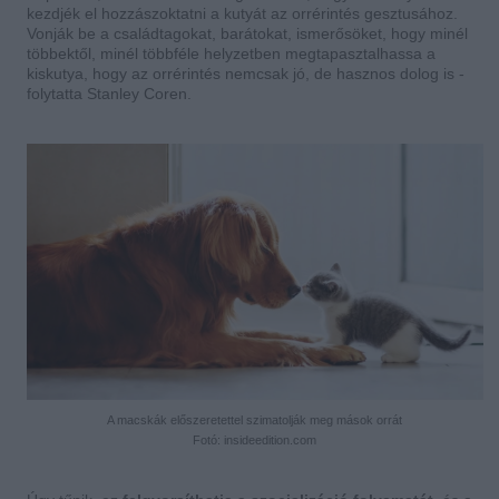
kezdjék el hozzászoktatni a kutyát az orrérintés gesztusához.
Vonják be a családtagokat, barátokat, ismerősöket, hogy minél
többektől, minél többféle helyzetben megtapasztalhassa a
kiskutya, hogy az orrérintés nemcsak jó, de hasznos dolog is -
folytatta Stanley Coren.
A macskák előszeretettel szimatolják meg mások orrát
Fotó: insideedition.com