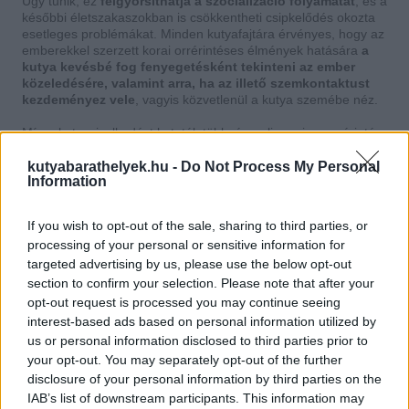
Úgy tűnik, ez
felgyorsíthatja a szocializáció folyamatát
, és a
későbbi életszakaszokban is csökkentheti csipkelődés okozta
esetleges problémákat. Minden kutyafajtára érvényes, hogy az
emberekkel szerzett korai orrérintéses élmények hatására
a
kutya kevésbé fog fenyegetésként tekinteni az ember
közeledésére, valamint arra, ha az illető szemkontaktust
kezdeményez vele
, vagyis közvetlenül a kutya szemébe néz.
Míg a kutyaviselkedést kutatók többsége elismeri az orrérintéses
üdvözlés rituális voltát, egy kutatás szerint ezen felül gyakorlati
jelentőséggel is bír. Az
Animal Behavior
tudományos folyóiratban
kutyabarathelyek.hu -
Do Not Process My Personal
Information
megjelent tanulmány mesterségesen előállított helyzetben
vizsgálta a kutyák viselkedését. A zürichi egyetem zoológus
kutatói egyszerre két kutyát engedtek be egy terembe, ám csak
If you wish to opt-out of the sale, sharing to third parties, or
egyiküknek engedték meg, hogy felfedezze a helyiséget, míg a
processing of your personal or sensitive information for
másik kutyának az volt a feladata, hogy társát figyelje. Nevezzük
targeted advertising by us, please use the below opt-out
őt
megfigyelőnek
, míg a felfedező kutyát
színésznek
.
section to confirm your selection. Please note that after your
opt-out request is processed you may continue seeing
interest-based ads based on personal information utilized by
us or personal information disclosed to third parties prior to
your opt-out. You may separately opt-out of the further
disclosure of your personal information by third parties on the
IAB’s list of downstream participants. This information may