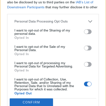
also be disclosed by us to third parties on the
IAB’s List of
Downstream Participants
that may further disclose it to other
third parties.
Personal Data Processing Opt Outs
I want to opt-out of the Sharing of my
personal data.
Opted In
Mama és kicsinye - A felnőtt kutyák gyakrabban érintik össze orrukat a
kölykökkel
I want to opt-out of the Sale of my
Personal Data.
Fotó: dogsdiscoveries.com
Opted In
I want to opt-out of processing my
A kísérlet a következőképpen zajlott
: a színésznek először is
Personal Data for Targeted Advertising.
tudnia kell, hogy a teremben elrejtettek egy jutalomfalatot.
Opted In
Ehhez beengedték a terembe, és megnézhette,
hova rejtik el a
kutatók a falatokat
(négy kijelölt pont egyikében). Ezután mind
I want to opt-out of Collection, Use,
a négy pont előtt felhúztak egy vásznat, és beengedték a
Retention, Sale, and/or Sharing of my
megfigyelőt a terembe, majd szabadon engedték a színészt, aki
Personal Data that Is Unrelated with the
magától értetődően azonnal odarohant a vászonhoz, amelyiknél
Purposes for which it was collected.
látta, hogy mögé rejtették el a jutalomfalatot.
Opted Out
Eddig egyszerű: a megfigyelő kutya nem érti, miért szaladgál a
CONFIRM
színész a vászon mögé, mivel nem tudja, hogy ott jutalomfalat