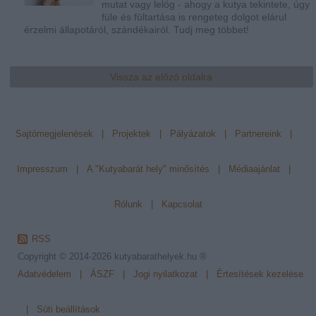
mutat vagy lelóg - ahogy a kutya tekintete, úgy
füle és fültartása is rengeteg dolgot elárul
érzelmi állapotáról, szándékairól. Tudj meg többet!
Vissza az előző oldalra
Sajtómegjelenések
|
Projektek
|
Pályázatok
|
Partnereink
|
Impresszum
|
A "Kutyabarát hely" minősítés
|
Médiaajánlat
|
Rólunk
|
Kapcsolat
RSS
Copyright © 2014-2026
kutyabarathelyek.hu ®
Adatvédelem
|
ÁSZF
|
Jogi nyilatkozat
|
Értesítések kezelése
|
Süti beállítások