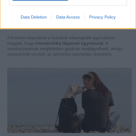
van elrejtve. Ám a kísérletvezetők igen cselesek, mivel a
vásznak felállításakor
titokban elvették a finomságot
. Ily
módon a színész kutya egyszer jutalomfalatot talál (és persze
Data Deletion
Data Access
Privacy Policy
befalja), míg máskor ugyanúgy beszalad a vászon mögé, és
meglepődve nézi a falatka hűlt helyét.
A kísérlet végeztével a kutyákat odaengedik egymáshoz,
hagyják, hogy
interakcióba lépjenek egymással
. A
várakozásoknak megfelelően gyakran megfigyelhető, ahogy
összeérintik orrukat, az üdvözlési szertartás részeként.