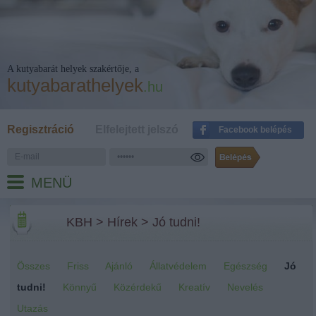
A kutyabarát helyek szakértője, a
kutyabarathelyek
.hu
Regisztráció
Elfelejtett jelszó
Facebook belépés
MENÜ
KBH
>
Hírek
>
Jó tudni!
Összes
Friss
Ajánló
Állatvédelem
Egészség
Jó
tudni!
Könnyű
Közérdekű
Kreatív
Nevelés
Utazás