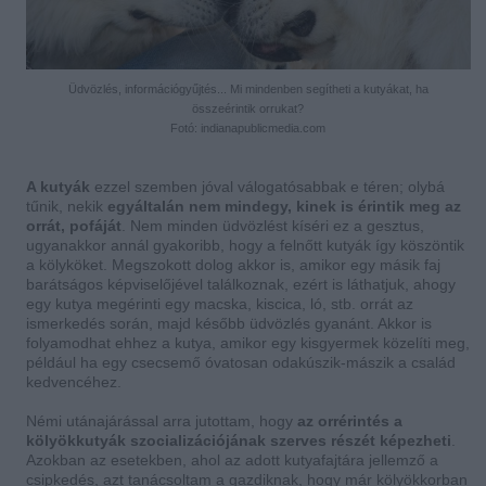
Üdvözlés, információgyűjtés... Mi mindenben segítheti a kutyákat, ha
összeérintik orrukat?
Fotó: indianapublicmedia.com
A kutyák
ezzel szemben jóval válogatósabbak e téren; olybá
tűnik, nekik
egyáltalán nem mindegy, kinek is érintik meg az
orrát, pofáját
. Nem minden üdvözlést kíséri ez a gesztus,
ugyanakkor annál gyakoribb, hogy a felnőtt kutyák így köszöntik
a kölyköket. Megszokott dolog akkor is, amikor egy másik faj
barátságos képviselőjével találkoznak, ezért is láthatjuk, ahogy
egy kutya megérinti egy macska, kiscica, ló, stb. orrát az
ismerkedés során, majd később üdvözlés gyanánt. Akkor is
folyamodhat ehhez a kutya, amikor egy kisgyermek közelíti meg,
például ha egy csecsemő óvatosan odakúszik-mászik a család
kedvencéhez.
Némi utánajárással arra jutottam, hogy
az orrérintés a
kölyökkutyák szocializációjának szerves részét képezheti
.
Azokban az esetekben, ahol az adott kutyafajtára jellemző a
csipkedés, azt tanácsoltam a gazdiknak, hogy már kölyökkorban