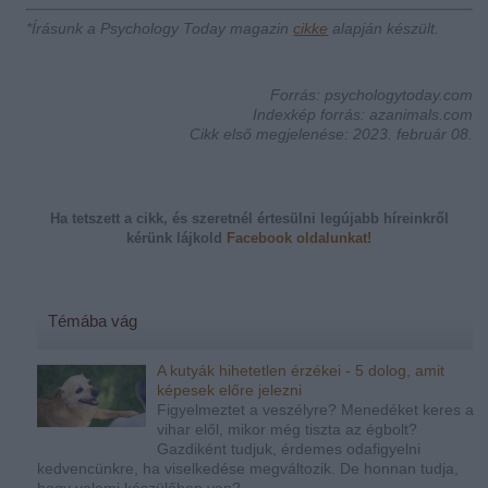
*Írásunk a Psychology Today magazin
cikke
alapján készült.
Forrás: psychologytoday.com
Indexkép forrás: azanimals.com
Cikk első megjelenése: 2023. február 08.
Ha tetszett a cikk, és szeretnél értesülni legújabb híreinkről
kérünk
lájkold
Facebook oldalunkat!
Témába vág
A kutyák hihetetlen érzékei - 5 dolog, amit
képesek előre jelezni
Figyelmeztet a veszélyre? Menedéket keres a
vihar elől, mikor még tiszta az égbolt?
Gazdiként tudjuk, érdemes odafigyelni
kedvencünkre, ha viselkedése megváltozik. De honnan tudja,
hogy valami készülőben van?