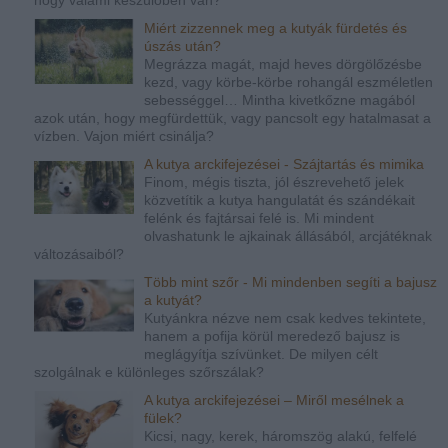
Miért zizzennek meg a kutyák fürdetés és
úszás után?
Megrázza magát, majd heves dörgölőzésbe
kezd, vagy körbe-körbe rohangál eszméletlen
sebességgel… Mintha kivetkőzne magából
azok után, hogy megfürdettük, vagy pancsolt egy hatalmasat a
vízben. Vajon miért csinálja?
A kutya arckifejezései - Szájtartás és mimika
Finom, mégis tiszta, jól észrevehető jelek
közvetítik a kutya hangulatát és szándékait
felénk és fajtársai felé is. Mi mindent
olvashatunk le ajkainak állásából, arcjátéknak
változásaiból?
Több mint szőr - Mi mindenben segíti a bajusz
a kutyát?
Kutyánkra nézve nem csak kedves tekintete,
hanem a pofija körül meredező bajusz is
meglágyítja szívünket. De milyen célt
szolgálnak e különleges szőrszálak?
A kutya arckifejezései – Miről mesélnek a
fülek?
Kicsi, nagy, kerek, háromszög alakú, felfelé