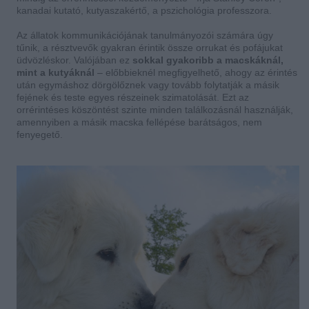
kanadai kutató, kutyaszakértő, a pszichológia professzora.
Az állatok kommunikációjának tanulmányozói számára úgy
tűnik, a résztvevők gyakran érintik össze orrukat és pofájukat
üdvözléskor. Valójában ez
sokkal gyakoribb a macskáknál,
mint a kutyáknál
– előbbieknél megfigyelhető, ahogy az érintés
után egymáshoz dörgölőznek vagy tovább folytatják a másik
fejének és teste egyes részeinek szimatolását. Ezt az
orrérintéses köszöntést szinte minden találkozásnál használják,
amennyiben a másik macska fellépése barátságos, nem
fenyegető.