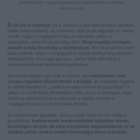
Mi finomat ettél? - Kutya és gazdi között is gyakori lehet az orrérintés
Fotó: rover.com
És itt jön a csattanó
: ha a színész kutya sikerrel járt a tesztben
(talált jutalomfalatot), az orrérintés után jóval nagyobb az esélye
annak, hogy a megfigyelő kutya is odarohan ahhoz a
vászonhoz, ahol társát előzőleg látta.
Megvizsgálja a terepet,
maradt-e még finomság a rejtekhelyen
. Ám ha a színész nem
talált falatkát, akkor a megfigyelő is kisebb eséllyel fog elindulni
felfedezőútra. Ha mégis így tesz, sokkal több időt tölt el a
vászonnal elfedett terület átvizsgálásával.
Mindezek alapján úgy vélik a kutatók,
az orrérintéssel nem
csupán egymást köszönthetik a kutyák
, de magában foglalja
az alábbi kérdést is:
„Láttál erre valami finom harapnivalót?”
A
válasz a másik kutya leheletében rejlik, és az is lényeges, hogy
abból az irányból lehet-e számítani a nasira, amerre a
megfigyelő kutya a színészt látta járkálni.
Az eredmények igazolják, amit a kutyák ismerői már eddig is
gyanítottak:
kedvenceink természetükből fakadóan társas,
barátságos lények, de még erősebben megmutatkozik ez az
oldaluk akkor, amikor valami finomságra lehet számítani
.