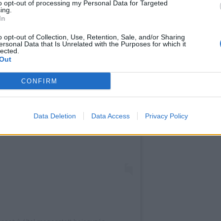
to opt-out of processing my Personal Data for Targeted
ing.
In
o opt-out of Collection, Use, Retention, Sale, and/or Sharing
ersonal Data that Is Unrelated with the Purposes for which it
lected.
Out
agramon
CONFIRM
Data Deletion
Data Access
Privacy Policy