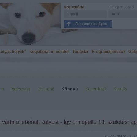
Regisztráció
Elfelejtett jelszó
Facebook belépés
utyás helyek”
Kutyabarát minősítés
Tudástár
Programajánlatok
Galé
em
Egészség
Jó tudni!
Könnyű
Közérdekű
Kreatív
 várta a lebénult kutyust - Így ünnepelte 13. születésnap
2024. március 28