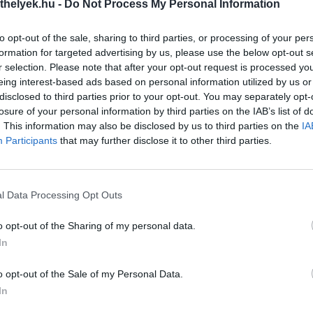
thelyek.hu -
Do Not Process My Personal Information
dig is szerette levadászni a lufikat
, ezért 11. szülinapjára gazdija re
to opt-out of the sale, sharing to third parties, or processing of your per
tta a
videót
közösségi oldalán, amire rengetegen felkapták a fejüket, é
cooter idei meglepetésébe:
formation for targeted advertising by us, please use the below opt-out s
r selection. Please note that after your opt-out request is processed y
k
, és az emberek kézzel írott képeslapokat mellékeltek a csomagokhoz,
eing interest-based ads based on personal information utilized by us or
gazdija
.
disclosed to third parties prior to your opt-out. You may separately opt-
losure of your personal information by third parties on the IAB’s list of
al támogatták a szülinapi parti dekorációját, egyúttal
könyvük
. This information may also be disclosed by us to third parties on the
IA
ynek főszereplője természetesen a mosolygós kisöreg lesz.
Participants
that may further disclose it to other third parties.
k, Scooter!
l Data Processing Opt Outs
o opt-out of the Sharing of my personal data.
In
o opt-out of the Sale of my Personal Data.
In