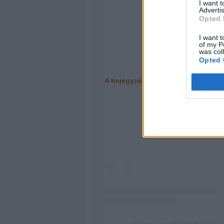
I want 
Advertis
Opted 
I want t
of my P
was col
Opted 
A bejegyzés megtekintése az Inst