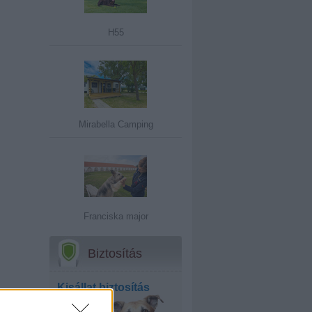
H55
Mirabella Camping
Franciska major
Biztosítás
Kisállat biztosítás
bel- és