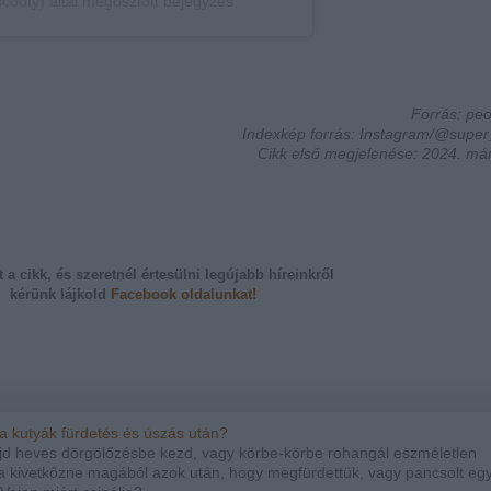
ooty) által megosztott bejegyzés
Forrás: pe
Indexkép forrás: Instagram/@super
Cikk első megjelenése: 2024. már
t a cikk, és szeretnél értesülni legújabb híreinkről
kérünk
lájkold
Facebook oldalunkat!
a kutyák fürdetés és úszás után?
d heves dörgölőzésbe kezd, vagy körbe-körbe rohangál eszméletlen
 kivetkőzne magából azok után, hogy megfürdettük, vagy pancsolt eg