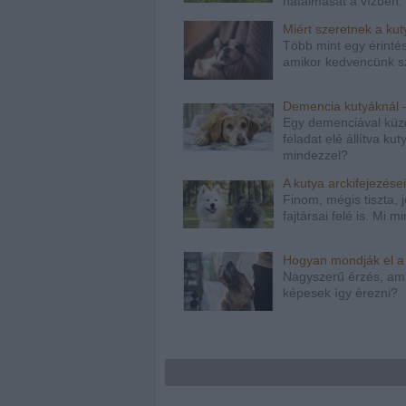
hatalmasat a vízben. 
Miért szeretnek a ku
Több mint egy érintés
amikor kedvencünk sz
Demencia kutyáknál 
Egy demenciával küz
feladat elé állítva k
mindezzel?
A kutya arckifejezése
Finom, mégis tiszta, 
fajtársai felé is. Mi 
Hogyan mondják el a
Nagyszerű érzés, amik
képesek így érezni?