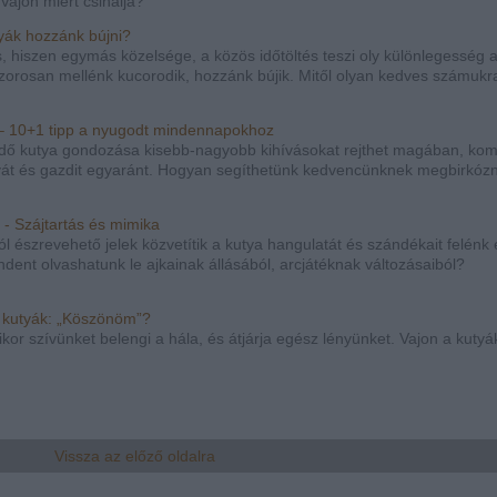
Vajon miért csinálja?
tyák hozzánk bújni?
, hiszen egymás közelsége, a közös időtöltés teszi oly különlegesség a
orosan mellénk kucorodik, hozzánk bújik. Mitől olyan kedves számukr
– 10+1 tipp a nyugodt mindennapokhoz
dő kutya gondozása kisebb-nagyobb kihívásokat rejthet magában, kom
utyát és gazdit egyaránt. Hogyan segíthetünk kedvencünknek megbirkózn
i - Szájtartás és mimika
jól észrevehető jelek közvetítik a kutya hangulatát és szándékait felénk 
mindent olvashatunk le ajkainak állásából, arcjátéknak változásaiból?
 kutyák: „Köszönöm”?
or szívünket belengi a hála, és átjárja egész lényünket. Vajon a kutyák
Vissza az előző oldalra