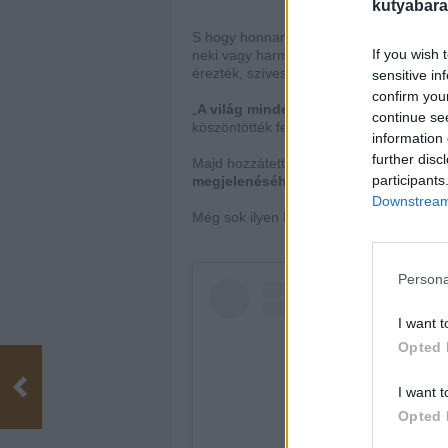
kutyabara
S hogy honnan jött az ötlet?
Scooter min
If you wish 
neki vagy harmincat. Pár hete megoszto
érezték, szívesen bedobnának valamit S
sensitive in
confirm you
„
A világ minden tájáról érkeztek a lufi
continue se
köszöntötték fel Scootert” -
lelkendezett 
information 
further disc
Majd hozzátette, hogy azok, adományaikk
participants
megjelenéséhez is hozzájárultak
, mel
Downstream 
Még sok ilyen Boldog Szülinapot kívánun
Persona
I want t
Opted 
I want t
Opted 