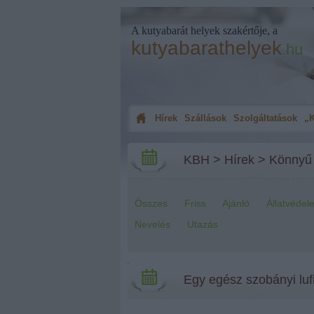
A kutyabarát helyek szakértője, a
kutyabarathelyek
.hu
Hírek
Szállások
Szolgáltatások
„K
KBH
>
Hírek
>
Könnyű
Összes
Friss
Ajánló
Állatvédel
Nevelés
Utazás
Egy egész szobányi lufi