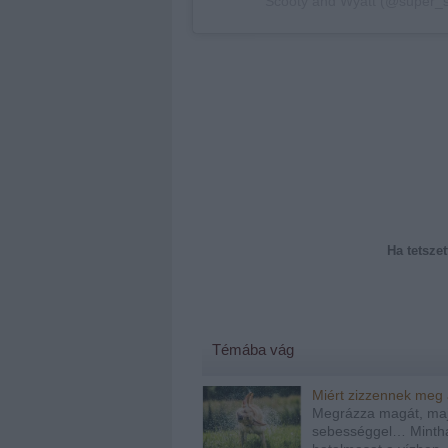
Scooty and Wyatt (@super_sc
Ha tetszet
Témába vág
Miért zizzennek meg 
Megrázza magát, maj
sebességgel… Mintha