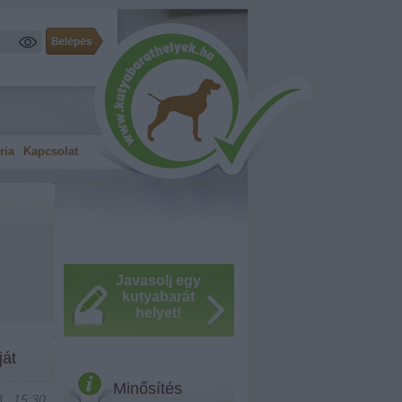
ria
Kapcsolat
Javasolj egy
kutyabarát
helyet!
ját
Minősítés
., 15:30