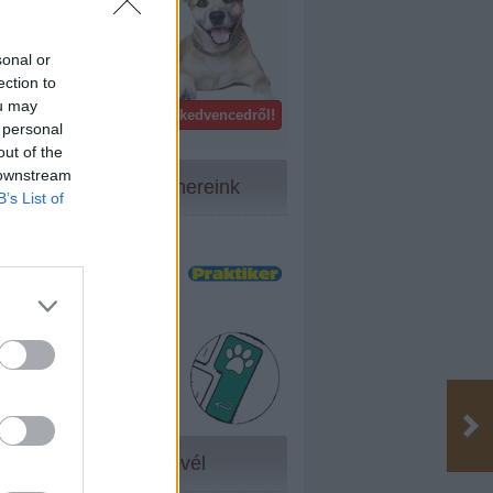
külföldön!
ndelt is
sonal or
s úgy
ection to
ou may
Gondoskodj kedvencedről!
 így
 personal
out of the
 downstream
Partnereink
B’s List of
Hírlevél