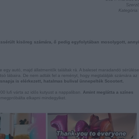
Szerző
Kategória
ssérült kisöreg számára, ő pedig egyfolytában mosolygott, annyi
e egy autó, majd állatmentők találtak rá. A baleset maradandó sérülése
hátsó lábaira. De nem adták fel a reményt, hogy megtalálják számára az
ésnapja is elérkezett, hatalmas bulival ünnepelték Scootert.
00 lufi várta az idős kutyust a nappaliban.
Amint meglátta a színes
 megpróbálta elkapni mindegyiket.