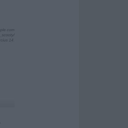
ople.com
_scooty/
cius 14.
y