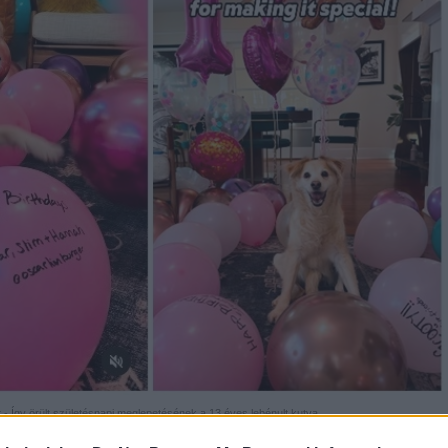
t - Így örült születésnapi meglepetésének a 13 éves lebénult kutya
Fotó: Instagram/@super_scooty/