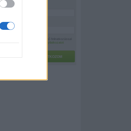
Név:
*
E-mail:
*
A hírlevélre történő feliratkozással
az
adatvédelmi nyilatkozatot
elfogadom.
FELIRATKOZOM