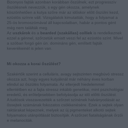
Bizonyos fajták azonban korábban őszülnek, ezt progresszív
őszülésnek nevezzük, s egy gén okozza, amelynek
köszönhetően a kutya szőre már az időskor előtt őszülni kezd,
ezüstös színre vált. Vizsgálatok kimutatták, hogy a folyamat a
25-ös kromoszómával áll kapcsolatban, habár a pontos gént
még nem találták meg.
Az
uszkárok
és a
bearded (szakállas) colliek
is rendelkeznek
ezzel a génnel, szőrzetük emiatt veszi fel az ezüstös színt. Mivel
a szóban forgó gén ún. domináns gén, említett fajták
keverékeinél is jelen van.
Mi okozza a korai őszülést?
Szakértők szerint a celluláris, avagy sejtszinten megbúvó stressz
okozza azt, hogy egyes kutyáknál már néhány éves korban
elindul az őszülés folyamata. Az elterjedt hiedelemmel
ellentétben ez a fajta stressz inkább genetikai, mint pszichológiai
eredetű, és erőteljesebben befolyásolja az idő előtti őszülést.
A tudósok visszavezették a szőrzet színének halványodását az
őssejtek számának fokozatos csökkenésére. Ezek a sejtek olyan
raktárakat képeznek, melyek az új pigmenteket alkotó sejtek
folyamatos utánpótlását biztosítják. A szőrzet fiatalságának őrzői
e melanociták.