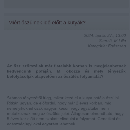
Miért őszülnek idő előtt a kutyák?
2024. április 27., 13:00
Szerző: M.Lilla
Kategória: Egészség
Az ősz szőrszálak már fiatalabb korban is megjelenhetnek
kedvencünk pofáján. Mi okozza és mely tényezők
befolyásolják alapvetően az őszülés folyamatát?
Számos tényezőtől függ, mikor kezd el a kutya pofája őszülni.
Ritkán ugyan, de előfordul, hogy már 2 éves korban, míg
némelyiküknél csak nagyon későn vagy egyáltalán nem
mutatkoznak meg az őszülés jelei. Átlagosan elmondható, hogy
5 éves kor előtt nem szokott elindulni a folyamat.
Genetikai és
egészségügyi okai egyaránt lehetnek.