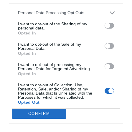
third parties.
A stressz, mint a korai őszülés oka
Personal Data Processing Opt Outs
Közismert tény, hogy az embereknél a hosszan fennálló, súlyos
I want to opt-out of the Sharing of my
personal data.
stressz korai őszülést válthat ki. De vajon kutyáink esetében is
Opted In
igaz ez? A kutatók azt találták, hogy az őszülés elsődleges oka a
sejtszintű stressz, szemben a pszichológiai stresszel.
Őszüléshez vezet, ha a szőrzet színéért felelős pigmentsejtek
I want to opt-out of the Sale of my
Personal Data.
celluláris stressznek vannak kitéve. Ha ezek a sejtek egy része
Opted In
elhal vagy a szőrtüsző nem megfelelő részében fejlődnek ki,
akkor a haj/szőr szürkülni kezd.
I want to opt-out of processing my
Okozója a
“genotoxikus stressz”
, vagyis a mutagénekből
Personal Data for Targeted Advertising.
eredő stressz, amely a DNS-t roncsolja, pl. az ultraibolya fény.
Opted In
Ez a sejtszinten mutatkozó stressz lecsökkenti a melanocita
őssejtek képződését.
I want to opt-out of Collection, Use,
Retention, Sale, and/or Sharing of my
Personal Data that Is Unrelated with the
Megbecsülhetjük-e a kutya korát abból, mennyire ősz a
Purposes for which it was collected.
Opted Out
pofája?
Mivel számos tényező befolyásolja a szőrzet színének
CONFIRM
alakulását, nem állapíthatjuk meg teljes bizonyossággal a kutya
életkorát pusztán az őszülés mértékére támaszkodva. Egy
kétéves kutya pofája és szemöldöke körül is megjelenhetnek