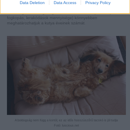
ezüstös vagy fehéren csillogó szőrszálak, függetlenül attól, hogy
Data Deletion
Data Access
Privacy Policy
az őszülés inkább közép- vagy időskorban kezdődik. Célszerűbb
az eb fogazatát megvizsgálni, hiszen annak állapotából (ld.
fogkopás, lerakódások mennyisége) könnyebben
meghatározhatjuk a kutya éveinek számát.
A boldogság nem függ a kortól, ez az idős hosszúszőrű tacskó is jól tudja
Fotó: luscious.net