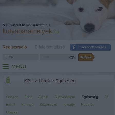
A kutyabarát helyek szakértője, a
kutyabarathelyek
.hu
Regisztráció
Elfelejtett jelszó
Facebook belépés
MENÜ
KBH
>
Hírek
>
Egészség
Összes
Friss
Ajánló
Állatvédelem
Egészség
Jó
tudni!
Könnyű
Közérdekű
Kreatív
Nevelés
Utazás