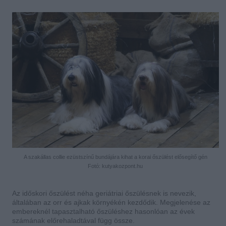
A szakállas collie ezüstszínű bundájára kihat a korai őszülést elősegítő gén
Fotó: kutyakozpont.hu
Az időskori őszülést néha geriátriai őszülésnek is nevezik,
általában az orr és ajkak környékén kezdődik. Megjelenése az
embereknél tapasztalható őszüléshez hasonlóan
az évek
számának előrehaladtával függ össze.