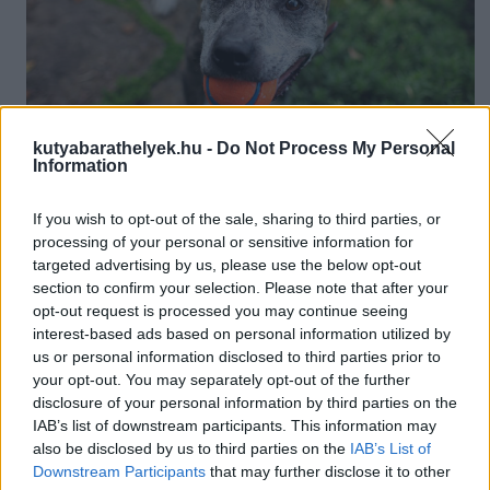
kutyabarathelyek.hu -
Do Not Process My Personal
Information
Idősebb korban is játékosan - a kutya jókedvét nem befolyásolja
If you wish to opt-out of the sale, sharing to third parties, or
őszülésének mértéke
processing of your personal or sensitive information for
Fotó: today.com
targeted advertising by us, please use the below opt-out
section to confirm your selection. Please note that after your
Klinikai okok is vezethenek őszüléshez?
opt-out request is processed you may continue seeing
interest-based ads based on personal information utilized by
Az őszülést elsősorban a genetika okozza, de ha fennáll a
us or personal information disclosed to third parties prior to
gyanú, hogy a kedvencnek egészségügyi problémája van, akkor
érdemes ellátogatni az állatorvoshoz.
your opt-out. You may separately opt-out of the further
Az
alacsony pajzsmirigy működés
egyik fő tünete a szőrzet
disclosure of your personal information by third parties on the
jellegének fokozatos megváltozása. A kutya testfelületének
IAB’s list of downstream participants. This information may
bizonyos helyeken a szőr hullani kezd, a szőrnövekedés
also be disclosed by us to third parties on the
IAB’s List of
lelassul, a szőrzet fénytelen lesz, tapintásra durva érzetet kelt, a
Downstream Participants
that may further disclose it to other
bőrpigmentáció sötétebbé válik és a pofa idő előtt őszülni kezd.