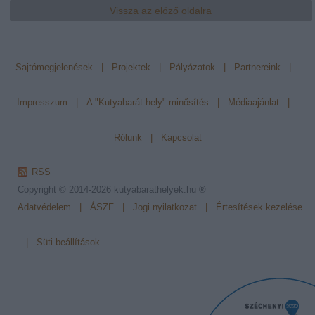
Vissza az előző oldalra
Sajtómegjelenések
|
Projektek
|
Pályázatok
|
Partnereink
|
Impresszum
|
A "Kutyabarát hely" minősítés
|
Médiaajánlat
|
Rólunk
|
Kapcsolat
RSS
Copyright © 2014-2026
kutyabarathelyek.hu ®
Adatvédelem
|
ÁSZF
|
Jogi nyilatkozat
|
Értesítések kezelése
|
Süti beállítások