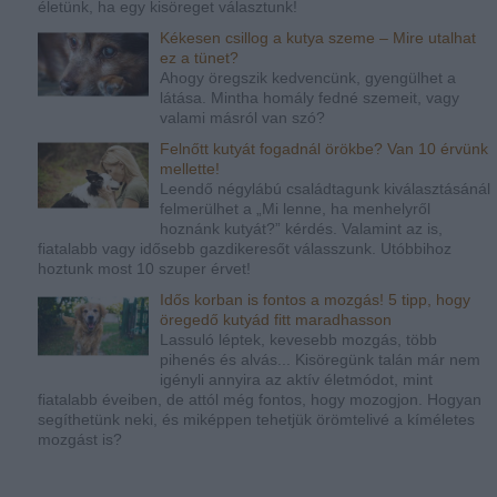
életünk, ha egy kisöreget választunk!
Kékesen csillog a kutya szeme – Mire utalhat
ez a tünet?
Ahogy öregszik kedvencünk, gyengülhet a
látása. Mintha homály fedné szemeit, vagy
valami másról van szó?
Felnőtt kutyát fogadnál örökbe? Van 10 érvünk
mellette!
Leendő négylábú családtagunk kiválasztásánál
felmerülhet a „Mi lenne, ha menhelyről
hoznánk kutyát?” kérdés. Valamint az is,
fiatalabb vagy idősebb gazdikeresőt válasszunk. Utóbbihoz
hoztunk most 10 szuper érvet!
Idős korban is fontos a mozgás! 5 tipp, hogy
öregedő kutyád fitt maradhasson
Lassuló léptek, kevesebb mozgás, több
pihenés és alvás... Kisöregünk talán már nem
igényli annyira az aktív életmódot, mint
fiatalabb éveiben, de attól még fontos, hogy mozogjon. Hogyan
segíthetünk neki, és miképpen tehetjük örömtelivé a kíméletes
mozgást is?