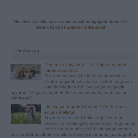
Ha tetszett a cikk, és szeretnél értesülni legújabb híreinkről
kérünk
lájkold
Facebook oldalunkat!
Témába vág
Demencia kutyáknál – 10+1 tipp a nyugodt
mindennapokhoz
Egy demenciával küzdő kutya gondozása
kisebb-nagyobb kihívásokat rejthet magában,
komoly feladat elé állítva kutyát és gazdit
egyaránt. Hogyan segíthetünk kedvencünknek megbirkózni
mindezzel?
Idős kutyát fogadnál örökbe? Van 5 remek
érvünk mellette!
Egy mentett őszpofi hálája egy életen át
elkísér. Szívmelengető érzés tudni, hogy annyi
nehézség után hátralévő éveit nyugalomban
és szeretetben élheti le melletted. Annyi mindennel gazdagodhat