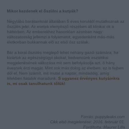
Mikor kezdenek el őszülni a kutyák?
Négylábú barátainknál általában 5 éves koruktól mutatkoznak az
őszülés jelei. Az esetek elenyésző részében áll klinikai ok a
háttérben. Az emberekhez hasonlóan azonban nagy
változatosság jellemzi a folyamatot, egyedenként más-más
életkorban bukkannak elő az első ősz szálak.
Bár a korai őszülés meglepő lehet néhány gazdi számára, ha
kizártuk az egészségügyi okokat, kedvencünk esztétikai
megjelenésének változása mit sem befolyásolja azt, ő hány
évesnek érzi magát. Mint sok más dolog az életben, ez is fejben
dől el. Nem számít, mit mutat a naptár, mindaddig, amíg
lélekben fiatalok maradunk.
S ugyanez érvényes kutyáinkra
is, mi csak tanulhatunk tőlük!
Forrás: puppyleaks.com
Cikk első megjelenése: 2016. február 01.
Fordította: Maurer Lilla