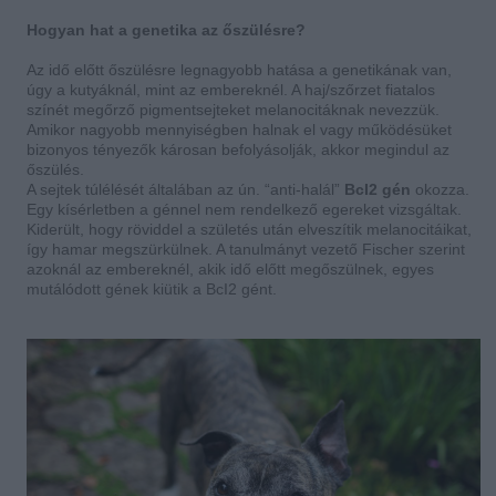
Hogyan hat a genetika az őszülésre?
Az idő előtt őszülésre legnagyobb hatása a genetikának van,
úgy a kutyáknál, mint az embereknél. A haj/szőrzet fiatalos
színét megőrző pigmentsejteket melanocitáknak nevezzük.
Amikor nagyobb mennyiségben halnak el vagy működésüket
bizonyos tényezők károsan befolyásolják, akkor megindul az
őszülés.
A sejtek túlélését általában az ún. “anti-halál”
BcI2 gén
okozza.
Egy kísérletben a génnel nem rendelkező egereket vizsgáltak.
Kiderült, hogy röviddel a születés után elveszítik melanocitáikat,
így hamar megszürkülnek. A tanulmányt vezető Fischer szerint
azoknál az embereknél, akik idő előtt megőszülnek, egyes
mutálódott gének kiütik a BcI2 gént.