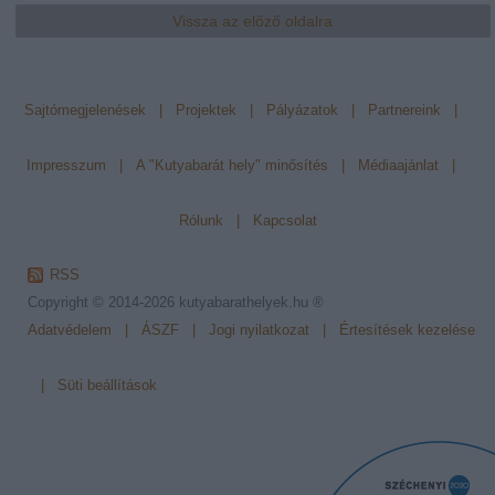
Vissza az előző oldalra
Sajtómegjelenések
|
Projektek
|
Pályázatok
|
Partnereink
|
Impresszum
|
A "Kutyabarát hely" minősítés
|
Médiaajánlat
|
Rólunk
|
Kapcsolat
RSS
Copyright © 2014-2026
kutyabarathelyek.hu ®
Adatvédelem
|
ÁSZF
|
Jogi nyilatkozat
|
Értesítések kezelése
|
Süti beállítások