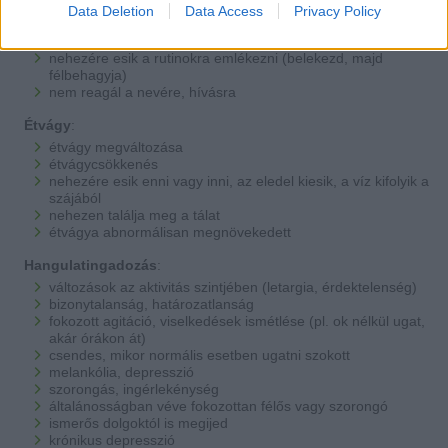
Memóriazavarok és tanulási problémák:
Data Deletion
Data Access
Privacy Policy
jelek és a tanult viselkedések elfelejtése
nehezen tanul új dolgokat
nehezére esik a rutinokra emlékezni (belekezd, majd
félbehagyja)
nem reagál a nevére, hívásra
Étvágy
:
étvágy megváltozása
étvágycsökkenés
nehezére esik enni vagy inni, az eledel kiesik, a víz kifolyik a
szájából
nehezen találja meg a tálat
étvágya abnormálisan megnövekedett
Hangulatingadozás
:
változások az aktivitás szintjében (letargia, érdektelenség)
bizonytalanság, határozatlanság
fokozott agitáció, viselkedések ismétlése (pl. ok nélkül ugat,
akár órákon át)
csendes, mikor normális esetben ugatni szokott
melankólia, depresszió
szorongás, ingérlekénység
általánosságban véve fokozottan félős vagy szorongó
ismerős dolgoktól is megijed
krónikus depresszió