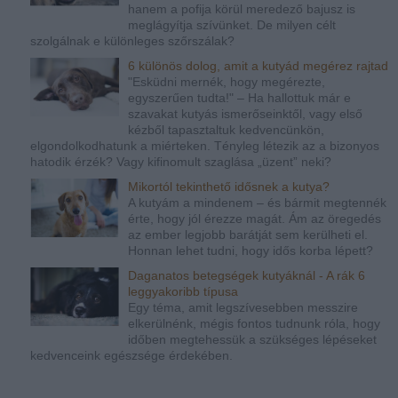
hanem a pofija körül meredező bajusz is
meglágyítja szívünket. De milyen célt
szolgálnak e különleges szőrszálak?
6 különös dolog, amit a kutyád megérez rajtad
"Esküdni mernék, hogy megérezte,
egyszerűen tudta!" – Ha hallottuk már e
szavakat kutyás ismerőseinktől, vagy első
kézből tapasztaltuk kedvencünkön,
elgondolkodhatunk a miérteken. Tényleg létezik az a bizonyos
hatodik érzék? Vagy kifinomult szaglása „üzent” neki?
Mikortól tekinthető idősnek a kutya?
A kutyám a mindenem – és bármit megtennék
érte, hogy jól érezze magát. Ám az öregedés
az ember legjobb barátját sem kerülheti el.
Honnan lehet tudni, hogy idős korba lépett?
Daganatos betegségek kutyáknál - A rák 6
leggyakoribb típusa
Egy téma, amit legszívesebben messzire
elkerülnénk, mégis fontos tudnunk róla, hogy
időben megtehessük a szükséges lépéseket
kedvenceink egészsége érdekében.