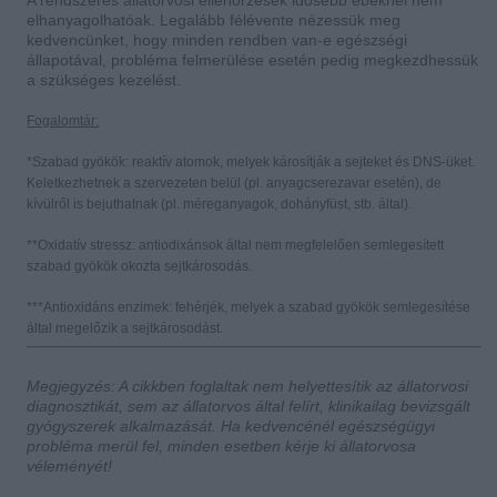
A rendszeres állatorvosi ellenőrzések idősebb ebeknél nem
elhanyagolhatóak. Legalább félévente nézessük meg
kedvencünket, hogy minden rendben van-e egészségi
állapotával, probléma felmerülése esetén pedig megkezdhessük
a szükséges kezelést.
Fogalomtár:
*Szabad gyökök: reaktív atomok, melyek károsítják a sejteket és DNS-üket.
Keletkezhetnek a szervezeten belül (pl. anyagcserezavar esetén), de
kívülről is bejuthatnak (pl. méreganyagok, dohányfüst, stb. által).
**
Oxidatív stressz: antiodixánsok által nem megfelelően semlegesített
szabad gyökök okozta sejtkárosodás.
***Antioxidáns enzimek: fehérjék, melyek a szabad gyökök semlegesítése
által megelőzik a sejtkárosodást.
Megjegyzés: A cikkben foglaltak nem helyettesítik az állatorvosi
diagnosztikát, sem az állatorvos által felírt, klinikailag bevizsgált
gyógyszerek alkalmazását. Ha kedvencénél egészségügyi
probléma merül fel, minden esetben kérje ki állatorvosa
véleményét!