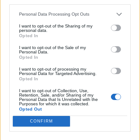
third parties.
elhelyezkedni
leesik magasabb helyekről (pl. kanapéról, fotelról)
Personal Data Processing Opt Outs
küzd a lépcsővel, rámpával, mintha nem tudná, merre
lépjen, mihez kezdjen vele
I want to opt-out of the Sharing of my
personal data.
Szociális interakciók megváltozása:
Opted In
megváltozik az emberek, így gazdái irányában tanúsított
viselkedése, szociális interakciók fajtársai, más állatok felé
I want to opt-out of the Sale of my
kevésbé keresi a figyelmet, visszahúzódóvá válik
Personal Data.
könnyen megijed, félénkké válik ismerős emberek, gazdái
Opted In
társaságában is, akár el is kerülheti őket
elveszti lelkesedését a játékok, séta iránt
I want to opt-out of processing my
csökkenő interakciók a háztartásban élő más állatokkal,
Personal Data for Targeted Advertising.
vagy éppen agresszív lesz velük szemben
Opted In
Alvásproblémák:
I want to opt-out of Collection, Use,
alvás-ébrenlét zavarok
Retention, Sale, and/or Sharing of my
nappal többet alszik, éjjel kevesebbet
Personal Data that Is Unrelated with the
nyugtalan, fel-alá járkál éjszakánként
Purposes for which it was collected.
éjjelente minden ok nélkül ugat, akár órákon át
Opted Out
Szobatisztasági gondok:
CONFIRM
szobatisztaság csökkenése, megszűnése
elfelejti, hogyan jelezze, ha ki kell mennie