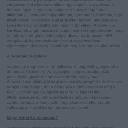
látogassunk el állatorvosunkhoz egy alapos kivizsgálásra. A
tünetek ugyanis más betegségekkel is összefüggésben
állhatnak pl. vese- és májproblémák, hormonális eltérések, agyi
elváltozások, kullancsok által terjesztett fertőző betegségek (pl.
Lyme-kór) is produkálhatnak hasonló tüneteket. A demencia
kérdése tehát igen összetett, éppen ezért elengedhetetlen, hogy
a háttérben megbúvó lehetséges okokat kizárhassuk. MRI-
vizsgálattal, legpontosabban viszont agyszövetminta
elemzésével (biopszia) állapítható meg a demencia diagnózisa.
A betegség kezelése
Sajnos ma még nem áll rendelkezésre megfelelő gyógymód a
demencia kezelésére. Az agysejtek, idegi kapcsolódások
pusztulása egyelőre nem visszafordítható folyamat.
Ausztráliában például klinikai tesztekkel is vizsgálják az őssejtes
terápia lehetőségét, ám a demencia műtéti orvoslása még a
távoli jövő zenéje. Gyógyszeres terápia, kiegészítők
alkalmazása és egyéb, a szociális és tanulási képességek
szinten tartását is kombináló megoldásokkal, életmódbeli
változtatásokkal jól karban tartható az állapot.
Megelőzhető a demencia?