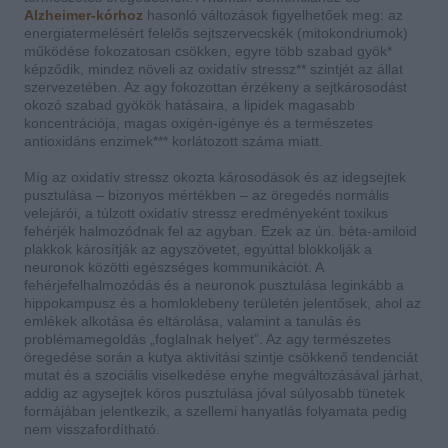
Alzheimer-kórhoz
hasonló változások figyelhetőek meg: az
energiatermelésért felelős sejtszervecskék (mitokondriumok)
működése fokozatosan csökken, egyre több szabad gyök*
képződik, mindez növeli az oxidatív stressz** szintjét az állat
szervezetében. Az agy fokozottan érzékeny a sejtkárosodást
okozó szabad gyökök hatásaira, a lipidek magasabb
koncentrációja, magas oxigén-igénye és a természetes
antioxidáns enzimek*** korlátozott száma miatt.
Míg az oxidatív stressz okozta károsodások és az idegsejtek
pusztulása – bizonyos mértékben – az öregedés normális
velejárói, a túlzott oxidatív stressz eredményeként toxikus
fehérjék halmozódnak fel az agyban. Ezek az ún. béta-amiloid
plakkok károsítják az agyszövetet, egyúttal blokkolják a
neuronok közötti egészséges kommunikációt. A
fehérjefelhalmozódás és a neuronok pusztulása leginkább a
hippokampusz és a homloklebeny területén jelentősek, ahol az
emlékek alkotása és eltárolása, valamint a tanulás és
problémamegoldás „foglalnak helyet”. Az agy természetes
öregedése során a kutya aktivitási szintje csökkenő tendenciát
mutat és a szociális viselkedése enyhe megváltozásával járhat,
addig az agysejtek kóros pusztulása jóval súlyosabb tünetek
formájában jelentkezik, a szellemi hanyatlás folyamata pedig
nem visszafordítható.