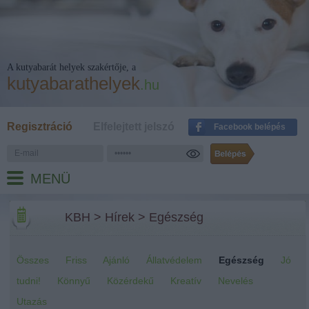
A kutyabarát helyek szakértője, a
kutyabarathelyek
.hu
Regisztráció
Elfelejtett jelszó
Facebook belépés
MENÜ
KBH
>
Hírek
>
Egészség
Összes
Friss
Ajánló
Állatvédelem
Egészség
Jó
tudni!
Könnyű
Közérdekű
Kreatív
Nevelés
Utazás