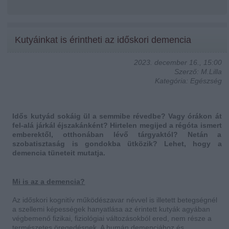
Kutyáinkat is érintheti az időskori demencia
2023. december 16., 15:00
Szerző: M.Lilla
Kategória: Egészség
Idős kutyád sokáig ül a semmibe révedbe? Vagy órákon át
fel-alá járkál éjszakánként? Hirtelen megijed a régóta ismert
emberektől, otthonában lévő tárgyaktól? Netán a
szobatisztaság is gondokba ütközik? Lehet, hogy a
demencia tüneteit mutatja.
Mi is az a demencia?
Az időskori kognitív működészavar névvel is illetett betegségnél
a szellemi képességek hanyatlása az érintett kutyák agyában
végbemenő fizikai, fiziológiai változásokból ered, nem része a
természetes öregedésnek. A humán demenciához és