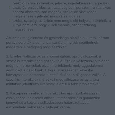
reakció parancsszavakra, jelekre, ingerlékenység, agresszió
alvás-ébrenlét ciklus: álmatlanság és hiperszomnia (az alvás
hossza abnormálisan megnő), szokatlan viselkedés
megjelenése éjjelente: mászkálás, ugatás.
szobatisztaság: az ürítés nem megfelelő helyeken történik, a
kutya nem jelzi, hogy ki kell mennie, szobatisztaság
megszűnése
A tünetek megjelenése és gyakorisága alapján a kutatók három
pontba sorolták a demencia szintjeit, melyek segíthetnek
megérteni a betegség progresszióját:
1. Enyhe
: változások az alvásmintában, apró változások a
szociális interakcióban gazdák felé. Ezek a változások általában
még nem bizonyultak olyan mértékűnek, mely aggodalomra
adott okot a gazdiknak. E korai szakaszában kevésbé
látványosak a demencia tünetei, ritkábban diagnosztizálják. A
szociális interakciók mérsékelt megváltozása és az alvási
mintában jelentkező eltérések jelentik a főbb problémákat.
2. Közepesen súlyos
: hiperaktivitás éjjel, szobatisztaság
csökkenése, balesetek otthon. Itt már speciális gondozást
igényelhet a kutya, viselkedésében határozottabban
észrevehető változások zajlanak végbe.