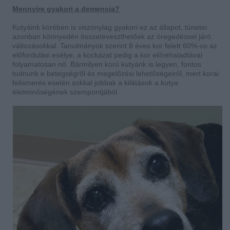
Mennyire gyakori a demencia?
Kutyáink körében is viszonylag gyakori ez az állapot, tünetei
azonban könnyedén összetéveszthetőek az öregedéssel járó
változásokkal. Tanulmányok szerint 8 éves kor felett 60%-os az
előfordulási esélye, a kockázat pedig a kor előrehaladtával
folyamatosan nő. Bármilyen korú kutyánk is legyen, fontos
tudnunk e betegségről és megelőzési lehetőségeiről, mert korai
felismerés esetén sokkal jobbak a kilátások a kutya
életminőségének szempontjából.