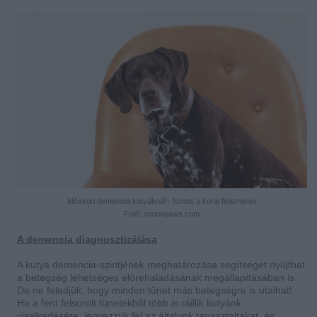
Időskori demencia kutyáknál - fontos a korai felismerés
Fotó: maxxipaws.com
A demencia diagnosztizálása
A kutya demencia-szintjének meghatározása segítséget nyújthat
a betegség lehetséges előrehaladásának megállapításában is.
De ne feledjük, hogy minden tünet más betegségre is utalhat!
Ha a fent felsorolt tünetekből több is ráillik kutyánk
viselkedésére, jegyezzük fel az általunk tapasztaltakat, és