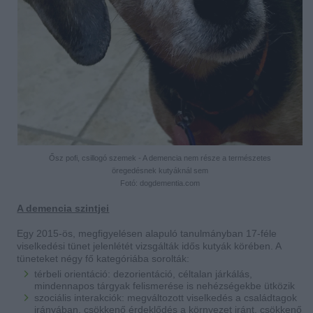
Ősz pofi, csillogó szemek - A demencia nem része a természetes
öregedésnek kutyáknál sem
Fotó: dogdementia.com
A demencia szintjei
Egy 2015-ös, megfigyelésen alapuló tanulmányban 17-féle
viselkedési tünet jelenlétét vizsgálták idős kutyák körében. A
tüneteket négy fő kategóriába sorolták:
térbeli orientáció: dezorientáció, céltalan járkálás,
mindennapos tárgyak felismerése is nehézségekbe ütközik
szociális interakciók: megváltozott viselkedés a családtagok
irányában, csökkenő érdeklődés a környezet iránt, csökkenő