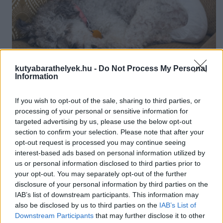
kutyabarathelyek.hu -
Do Not Process My Personal
Information
A demenciával küzdő kutyák különleges gondozást igényelhetnek
Fotó: thegalleria.eu
If you wish to opt-out of the sale, sharing to third parties, or
A demencia jellemző tünetei
processing of your personal or sensitive information for
targeted advertising by us, please use the below opt-out
Elveszettség-érzet, összezavarodottság ismerős helyeken
:
section to confirm your selection. Please note that after your
fel-alá járkál vagy körbe-körbe sétál egyazon irányban
opt-out request is processed you may continue seeing
a semmibe réved, mintha egy pontot bámulna a falon
interest-based ads based on personal information utilized by
sarkokba vagy egyéb szűk helyekre besétál, és ott ragad,
mintha nem találná a kiutat
us or personal information disclosed to third parties prior to
ismerős helyeken is eltéved
your opt-out. You may separately opt-out of the further
dezorientáció
disclosure of your personal information by third parties on the
csapdába esik a bútorok alatt vagy mögött
IAB’s list of downstream participants. This information may
az ajtó zsanér felőli oldalán várakozik, hogy kinyissák
ajtónyitáskor útban van, nem tud arrébb menni, mintha
also be disclosed by us to third parties on the
IAB’s List of
elfelejtette volna, mit kell tenni
Downstream Participants
that may further disclose it to other
nehezen találja meg a fekhelyét, nem tud benne