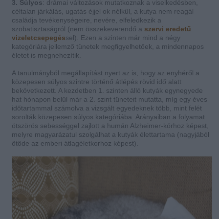
3. Súlyos
: drámai változások mutatkoznak a viselkedésben,
céltalan járkálás, ugatás éjjel ok nélkül, a kutya nem reagál
családja tevékenységeire, nevére, elfeledkezik a
szobatisztaságról (nem összekeverendő a
szervi eredetű
vizeletcsepegés
sel). Ezen a szinten már mind a négy
kategóriára jellemző tünetek megfigyelhetőek, a mindennapos
életet is megnehezítik.
A tanulmányból megállapítást nyert az is, hogy az enyhéről a
közepesen súlyos szintre történő átlépés rövid idő alatt
bekövetkezett. A kezdetben 1. szinten álló kutyák egynegyede
hat hónapon belül már a 2. szint tüneteit mutatta, míg egy éves
időtartammal számolva a vizsgált egyedeknek több, mint felét
sorolták közepesen súlyos kategóriába. Arányaiban a folyamat
ötszörös sebességgel zajlott a humán Alzheimer-kórhoz képest,
melyre magyarázatul szolgálhat a kutyák élettartama (nagyjából
ötöde az emberi átlagéletkorhoz képest).